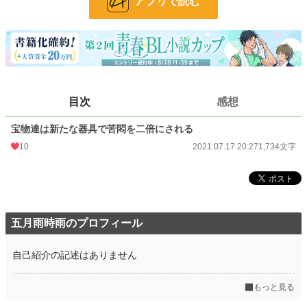
アプリで読む
文字数
1,734
更新日時
2021.07.17 20:27
初回公開日時
2021.07.17 20:27
初回完結日時
2021.07.17 20:27
目次
感想
週間ポイント
0 pt (228,894 位)
宝物達は新たな器具で苦悶を二倍にされる
月間ポイント
7 pt (116,421 位)
10
2021.07.17 20:27
1,734文字
年間ポイント
714 pt (93,328 位)
累計ポイント
17,711 pt (75,299 位)
五月雨時雨のプロフィール
自己紹介の記述はありません
もっと見る