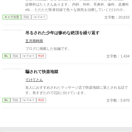
タイを掴む。 引き寄せられた瞬間、榊の理性は音を立てて崩れ
診療科はたくさんあります。 内科、外科、耳鼻科、歯科、皮膚科
た。 拒むことも、許すこともできないまま、 彼は“部下”の手によ
etc… ただただ医者目線で色々な病気を治療していくだけの小説
って、ひとつずつ乱されていく。 言葉で支配され、触れられるた
です。 恋愛要素などは一切ありません。 密着病院24時！的な感
文字数：20,633
キャラ文芸
完結
ｼｮｰﾄｼｮｰﾄ
びに、自分の知らなかった感情と快楽を知る。それは、上司とし
じです。 人物像などは表記していない為、読者様のご想像にお任
ての誇りを壊すほどに甘く、逃れられないほどに深い。 だが、篠
せします。 ※泣く表現、痛い表現など嫌いな方は読むのをお控え
原の視線の奥に宿るのは、ただの欲望ではなかった。 そこには、
ください。 歯科以外の医療知識はそこまで詳しくないのですみま
吊るされた少年は惨めな絶頂を繰り返す
ずっと榊だけを見つめ続けてきた、静かな執着がある。 「俺、前
せんがご了承ください。
から思ってたんです。 あなたが誰かに“支配される”ところ、き
五月雨時雨
っと綺麗だろうなって」 支配する側だったはずの男が、 支配され
ブログに掲載した短編です。
ることで初めて“生きている”と感じてしまう――。 上司と部下、
立場も理性も、すべてが絡み合うオフィスの夜。 秘密の扉を開け
文字数：1,434
BL
完結
ｼｮｰﾄｼｮｰﾄ
R18
た榊は、もう戻れない。 快楽に溺れるその瞬間まで、彼を待つの
は破滅か、それとも救いか。 ――これは、ひとりの上司が“愛”と
騙されて快楽地獄
いう名の支配に沈んでいく物語。
てけてとん
友人におすすめされたマッサージ店で快楽地獄に落とされる話で
す。長すぎたので2話に分けています。
文字数：5,970
BL
完結
ｼｮｰﾄｼｮｰﾄ
R18