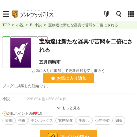
TOP
>
小説
>
BL小説
>
宝物達は新たな器具で苦悶を二倍にされる
BL
完結
ｼｮｰﾄｼｮｰﾄ
R18
宝物達は新たな器具で苦悶を二倍にさ
れる
五月雨時雨
お気に入りに追加して更新通知を受け取ろう
お気に入り追加
ブログに掲載した短編です。
小説
228,894 位 / 228,894 件
BL
31,450 位 / 31,450 件
24h.ポイント
0pt
10
お気に入り
短編
拘束
8
チンボックス
状態変化
生殺し
少年怪盗
媚薬
24h.ポイント
0 pt