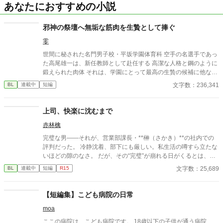
あなたにおすすめの小説
邪神の祭壇へ無垢な筋肉を生贄として捧ぐ
零
世間に秘された名門男子校・平坂学園体育科 空手の名選手であっ
た高尾雄一は、新任教師として赴任する 高潔な人格と鋼のように
鍛えられた肉体 それは、学園にとって最高の生贄の候補に他なら
なかった 至高の筋肉を持つ、精神を削られ意志をなくした青年を
文字数：236,341
BL
連載中
短編
太古の神に捧げるため、“水”、“風”、“土”の信奉者達が暗躍する 意
志をなくし筋肉の操り人形と化した“デク” 消える教師 山奥の男子
校で繰り広げられるダークファンタジー
上司、快楽に沈むまで
赤林檎
完璧な男――それが、営業部課長・**榊（さかき）**の社内での
評判だった。 冷静沈着、部下にも厳しい。私生活の噂すら立たな
いほどの隙のなさ。 だが、その“完璧”が崩れる日がくるとは、誰
も想像していなかった。 入社三年目の篠原は、榊の直属の部下。
文字数：25,689
BL
連載中
短編
R15
真面目だが強気で、どこか挑発的な笑みを浮かべる青年。 ある
夜、取引先とのトラブル対応で二人だけが残ったオフィスで、 篠
原は上司に向かって、いつもの穏やかな口調を崩した。「……そ
【短編集】こども病院の日常
んな顔、部下には見せないんですね」 疲労で僅かに緩んだ榊の表
moa
情。 その弱さを見逃さず、篠原はデスク越しに距離を詰める。
「強がらなくていいですよ。俺の前では、もう」 指先が榊のネク
ここの病院は、こども病院です。 18歳以下の子供が通う病院、