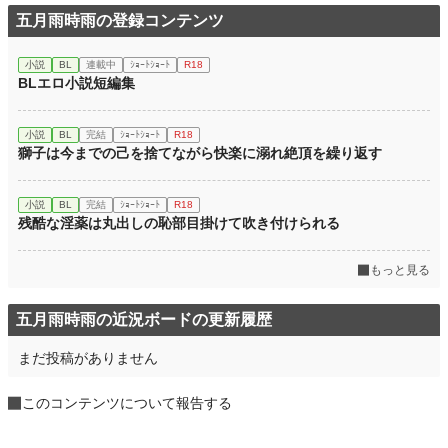
五月雨時雨の登録コンテンツ
小説
BL
連載中
ｼｮｰﾄｼｮｰﾄ
R18
BLエロ小説短編集
小説
BL
完結
ｼｮｰﾄｼｮｰﾄ
R18
獅子は今までの己を捨てながら快楽に溺れ絶頂を繰り返す
小説
BL
完結
ｼｮｰﾄｼｮｰﾄ
R18
残酷な淫薬は丸出しの恥部目掛けて吹き付けられる
もっと見る
五月雨時雨の近況ボードの更新履歴
まだ投稿がありません
このコンテンツについて報告する