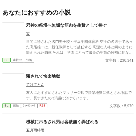
あなたにおすすめの小説
邪神の祭壇へ無垢な筋肉を生贄として捧ぐ
零
世間に秘された名門男子校・平坂学園体育科 空手の名選手であっ
た高尾雄一は、新任教師として赴任する 高潔な人格と鋼のように
鍛えられた肉体 それは、学園にとって最高の生贄の候補に他なら
なかった 至高の筋肉を持つ、精神を削られ意志をなくした青年を
文字数：236,341
BL
連載中
短編
太古の神に捧げるため、“水”、“風”、“土”の信奉者達が暗躍する 意
志をなくし筋肉の操り人形と化した“デク” 消える教師 山奥の男子
校で繰り広げられるダークファンタジー
騙されて快楽地獄
てけてとん
友人におすすめされたマッサージ店で快楽地獄に落とされる話で
す。長すぎたので2話に分けています。
文字数：5,970
BL
完結
ｼｮｰﾄｼｮｰﾄ
R18
機械に吊るされ男は容赦無く弄ばれる
五月雨時雨