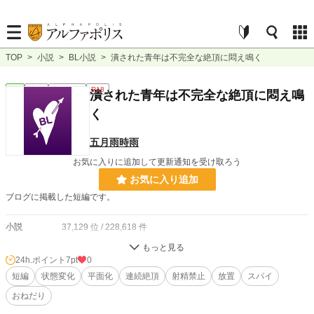
TOP
>
小説
>
BL小説
>
潰された青年は不完全な絶頂に悶え鳴く
BL
完結
ｼｮｰﾄｼｮｰﾄ
R18
潰された青年は不完全な絶頂に悶え鳴
く
五月雨時雨
お気に入りに追加して更新通知を受け取ろう
お気に入り追加
ブログに掲載した短編です。
小説
37,129 位 / 228,618 件
BL
9,968 位 / 31,392 件
24h.ポイント
7pt
0
お気に入り
短編
状態変化
13
平面化
連続絶頂
射精禁止
放置
スパイ
おねだり
24h.ポイント
7 pt