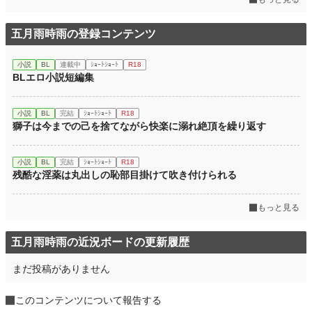
五月雨時雨の登録コンテンツ
小説
BL
連載中
ｼｮｰﾄｼｮｰﾄ
R18
BLエロ小説短編集
小説
BL
完結
ｼｮｰﾄｼｮｰﾄ
R18
獅子は今までの己を捨てながら快楽に溺れ絶頂を繰り返す
小説
BL
完結
ｼｮｰﾄｼｮｰﾄ
R18
残酷な淫薬は丸出しの恥部目掛けて吹き付けられる
もっと見る
五月雨時雨の近況ボードの更新履歴
まだ投稿がありません
このコンテンツについて報告する