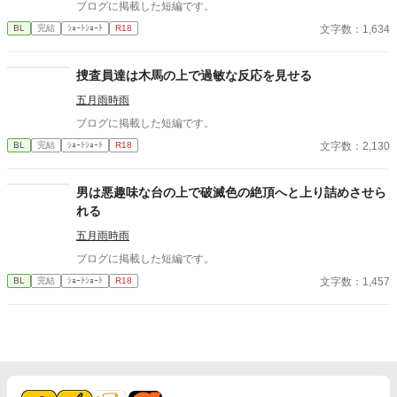
ブログに掲載した短編です。
文字数：1,634
BL
完結
ｼｮｰﾄｼｮｰﾄ
R18
捜査員達は木馬の上で過敏な反応を見せる
五月雨時雨
ブログに掲載した短編です。
文字数：2,130
BL
完結
ｼｮｰﾄｼｮｰﾄ
R18
男は悪趣味な台の上で破滅色の絶頂へと上り詰めさせら
れる
五月雨時雨
ブログに掲載した短編です。
文字数：1,457
BL
完結
ｼｮｰﾄｼｮｰﾄ
R18