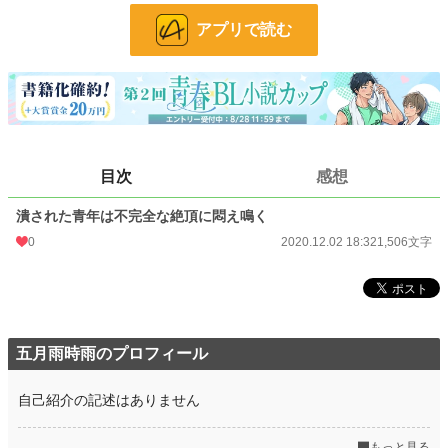
文字数
1,506
アプリで読む
更新日時
2020.12.02 18:32
初回公開日時
2020.12.02 18:32
初回完結日時
2020.12.02 18:32
週間ポイント
70 pt (40,028 位)
目次
感想
月間ポイント
203 pt (51,450 位)
潰された青年は不完全な絶頂に悶え鳴く
年間ポイント
7,598 pt (36,846 位)
0
2020.12.02 18:32
1,506文字
累計ポイント
38,477 pt (51,274 位)
五月雨時雨のプロフィール
自己紹介の記述はありません
もっと見る