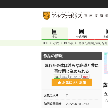
小説
公式漫画
投
TOP
>
小説
>
BL小説
>
蒸れた身体は淫らな絶
作品の情報
蒸れた身体は淫らな絶望と共に
再び閉じ込められる
BL
完結
ｼｮｰﾄｼｮｰﾄ
R18
お気に入り追加
蒸
五
お気に入り
7
ブ
初回公開日時
2022.05.28 22:13