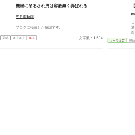
も
機械に吊るされ男は容赦無く弄ばれる
て
れ
m
五月雨時雨
る
こ
れ
ブログに掲載した短編です。
通う病院
る
科
と
文字数：1,634
完結
ｼｮｰﾄｼｮｰﾄ
R18
色
「
キャラ文芸
完結
素な
配
です。 人物像な
る
想像
き
い
理
知
を
だ
間
―
で