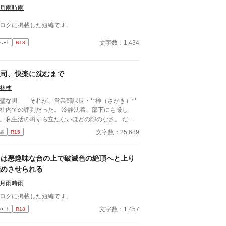
月雨時雨
ログに掲載した短編です。
文字数：1,434
ｼｮｰﾄ
R18
上司、快楽に沈むまで
林檎
璧な男――それが、営業部課長・**榊（さかき）**
社内での評判だった。 冷静沈着、部下にも厳し
。私生活の噂すら立たないほどの隙のなさ。 だ
、その“完璧”が崩れる日がくるとは、誰も想像して
文字数：25,689
編
R15
った。 入社三年目の篠原は、榊の直属の部
。 真面目だが強気で、どこか挑発的な笑みを浮か
る青年。 ある夜、取引先とのトラブル対応で二人
男は悪趣味な台の上で破滅色の絶頂へと上り
けが残ったオフィスで、 篠原は上司に向かって、
詰めさせられる
つもの穏やかな口調を崩した。「……そんな顔、部
には見せないんですね」 疲労で僅かに緩んだ榊の
月雨時雨
情。 その弱さを見逃さず、篠原はデスク越しに距
ログに掲載した短編です。
を詰める。 「強がらなくていいですよ。俺の前で
文字数：1,457
ｼｮｰﾄ
R18
、もう」 指先が榊のネクタイを掴む。 引き寄せら
た瞬間、榊の理性は音を立てて崩れた。 拒むこと