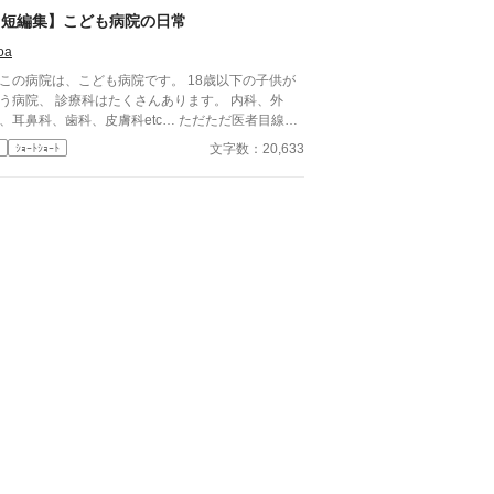
、許すこともできないまま、 彼は“部下”の手によっ
【短編集】こども病院の日常
、ひとつずつ乱されていく。 言葉で支配され、触
られるたびに、自分の知らなかった感情と快楽を知
oa
。それは、上司としての誇りを壊すほどに甘く、逃
この病院は、こども病院です。 18歳以下の子供が
られないほどに深い。 だが、篠原の視線の奥に宿
、 診療科はたくさんあります。 内科、外
のは、ただの欲望ではなかった。 そこには、ずっ
、耳鼻科、歯科、皮膚科etc… ただただ医者目線で
榊だけを見つめ続けてきた、静かな執着がある。
々な病気を治療していくだけの小説です。 恋愛要
俺、前から思ってたんです。 あなたが誰かに“支
文字数：20,633
ｼｮｰﾄｼｮｰﾄ
どは一切ありません。 密着病院24時！的な感じ
される”ところ、きっと綺麗だろうなって」 支配す
どは表記していない為、読者様のご
側だったはずの男が、 支配されることで初めて“生
にお任せします。 ※泣く表現、痛い表現など嫌
ている”と感じてしまう――。 上司と部下、立場も
な方は読むのをお控えください。 歯科以外の医療
性も、すべてが絡み合うオフィスの夜。 秘密の扉
識はそこまで詳しくないのですみませんがご了承く
開けた榊は、もう戻れない。 快楽に溺れるその瞬
さい。
まで、彼を待つのは破滅か、それとも救いか。 ―
これは、ひとりの上司が“愛”という名の支配に沈ん
いく物語。