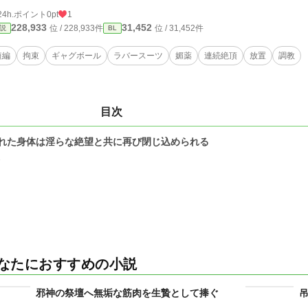
24h.ポイント
0pt
1
228,933
31,452
位 / 228,933件
位 / 31,452件
説
BL
短編
拘束
ギャグボール
ラバースーツ
媚薬
連続絶頂
放置
調教
目次
れた身体は淫らな絶望と共に再び閉じ込められる
1
なたにおすすめの小説
邪神の祭壇へ無垢な筋肉を生贄として捧ぐ