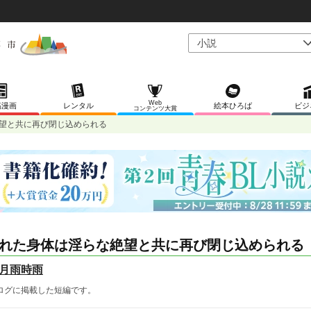
Web
稿漫画
レンタル
絵本ひろば
ビジ
コンテンツ大賞
望と共に再び閉じ込められる
れた身体は淫らな絶望と共に再び閉じ込められる
月雨時雨
ログに掲載した短編です。