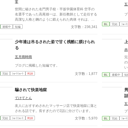
零
五
世間に秘された名門男子校・平坂学園体育科 空手の
名選手であった高尾雄一は、新任教師として赴任する
ブ
高潔な人格と鋼のように鍛えられた肉体 それは、学
BL
完結
ｼｮｰﾄ
園にとって最高の生贄の候補に他ならなかった 至高
文字数：236,341
連載中
短編
の筋肉を持つ、精神を削られ意志をなくした青年を太
古の神に捧げるため、“水”、“風”、“土”の信奉者達が暗
躍する 意志をなくし筋肉の操り人形と化した“デク”
少年達は吊るされた姿で甘く残酷に躾けられ
消える教師 山奥の男子校で繰り広げられるダークフ
る
赤
ァンタジー
五月雨時雨
完
の
ブログに掲載した短編です。
い
が
文字数：1,877
完結
ｼｮｰﾄｼｮｰﾄ
R18
BL
連載中
短
いなか
下
べ
騙されて快楽地獄
だ
てけてとん
い
下
五
友人におすすめされたマッサージ店で快楽地獄に落と
表
される話です。長すぎたので2話に分けています。
ブ
離
文字数：5,970
完結
ｼｮｰﾄｼｮｰﾄ
R18
BL
完結
ｼｮｰﾄ
は
れ