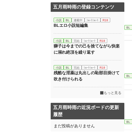
五月雨時雨の登録コンテンツ
小説
BL
連載中
ｼｮｰﾄｼｮｰﾄ
R18
BLエロ小説短編集
BL
小説
BL
完結
ｼｮｰﾄｼｮｰﾄ
R18
獅子は今までの己を捨てながら快楽
に溺れ絶頂を繰り返す
小説
BL
完結
ｼｮｰﾄｼｮｰﾄ
R18
残酷な淫薬は丸出しの恥部目掛けて
BL
吹き付けられる
もっと見る
五月雨時雨の近況ボードの更新
履歴
BL
まだ投稿がありません