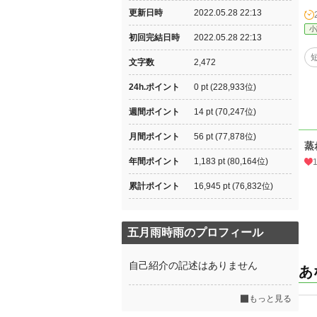
更新日時
2022.05.28 22:13
小
初回完結日時
2022.05.28 22:13
文字数
2,472
24h.ポイント
0 pt (228,933位)
週間ポイント
14 pt (70,247位)
月間ポイント
56 pt (77,878位)
蒸
年間ポイント
1,183 pt (80,164位)
累計ポイント
16,945 pt (76,832位)
五月雨時雨のプロフィール
自己紹介の記述はありません
あ
もっと見る