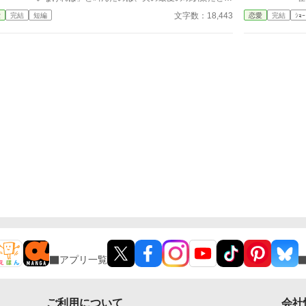
う女。 それでも経済的に困窮する実家を救うため、
る
も
文字数：18,443
愛
完結
短編
恋愛
完結
ｼｮｰ
エリアーナは泣き寝入りするしかなかった。
す
る。 番から逃れようと
が
アプリ一覧
ご利用について
会社