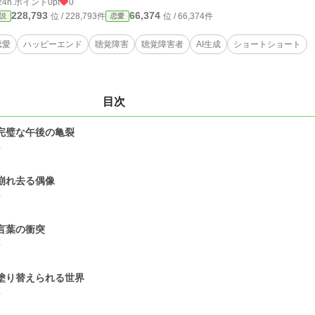
24h.ポイント
0pt
0
228,793
66,374
位 / 228,793件
位 / 66,374件
説
恋愛
恋愛
ハッピーエンド
聴覚障害
聴覚障害者
AI生成
ショートショート
目次
.完璧な午後の亀裂
0
.崩れ去る偶像
0
.言葉の衝突
0
.塗り替えられる世界
0