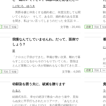
なろうにも別タイトルで重複投稿←【ジャンル日間4
関わりませんので……。
位】。
しげむろ ゆうき
里
男爵令嬢と仲良くする婚約者に、何度注意しても聞
騎
いてくれない そして、ある日、婚約者のある言葉
恋
を聞き、私はつい言ってしまうのだった 全五話 ※ホ
も
ラー無し
名
文字数：20,491
愛
完結
短編
恋愛
完結
短
が
だ
彼
我慢なんてしていませんわ。だって、面倒で
なってい
しょう？
人
に
た
翠
獣
て
「クロエに子供ができた。準備が整い次第、離れで暮
が
し
らすことになるからそのつもりでいてくれ」 普段ほ
結
とんど屋敷にいない夫が前触れもなく告げてきた言葉
愛
をきっかけに、レティシアは“三年間”の契約を終わら
恋愛
完結
ｼｮｰ
る。 それでも王妃とし
文字数：4,095
愛
完結
短編
せることにした。 赤の他人を屋敷に迎えることはし
だ
ない。 不要なものに感情を砕く理由などない。 「だ
懐
って、面倒でしょう？」 不誠実な夫も、無意味な結
幼馴染を囲う夫に、破滅を贈ります
た
婚も、 この際すべて切り捨ててしまいましょう。
か
たると
ラ
ー
結婚式当日。 幸せの絶頂で教会へ向かう途中、見知
婚
魔法
らぬ女に平手打ちされたエリアーナ。 「あなたさえ
の
終わ
いなければ」と叫んだのは、夫の最愛の幼馴染だとい
在
ノ