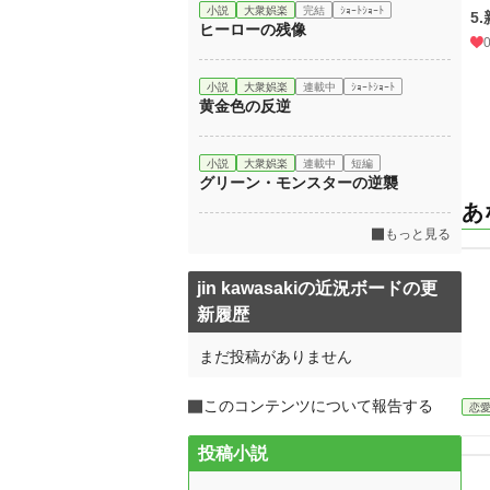
小説
大衆娯楽
完結
ｼｮｰﾄｼｮｰﾄ
5
ヒーローの残像
小説
大衆娯楽
連載中
ｼｮｰﾄｼｮｰﾄ
黄金色の反逆
小説
大衆娯楽
連載中
短編
グリーン・モンスターの逆襲
あ
もっと見る
jin kawasakiの近況ボードの更
新履歴
まだ投稿がありません
このコンテンツについて報告する
恋
投稿小説