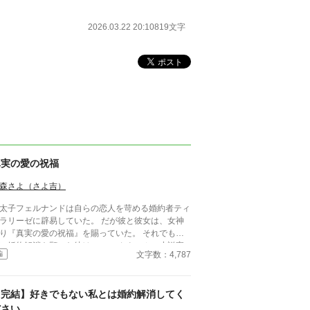
2026.03.22 20:10
819文字
真実の愛の祝福
森さよ（さよ吉）
太子フェルナンドは自らの恋人を苛める婚約者ティ
ラリーゼに辟易していた。 だが彼と彼女は、女神
り『真実の愛の祝福』を賜っていた。 それでも強
に婚約解消を願った彼は……。 カクヨム、小説家
文字数：4,787
編
ろうにも掲載。 筆者は体調不良なことも多く、
メントなどを受け取らない設定にしております。
うぞよろしくお願いいたします。
【完結】好きでもない私とは婚約解消してく
ださい