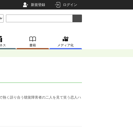
新規登録
ログイン
ネス
書籍
メディア化
で熱く語り合う聴覚障害者の二人を見て笑う恋人ハ