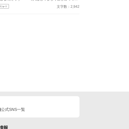
とみんなが言っている それなら私はもういいで
、何度拒絶しても、結婚式の誓いの瞬間へと戻され
文字数：2,942
ﾄｼｮｰﾄ
・・・貴方なんて大嫌い
、スノーは何度も死を選ぶ
――。
公式SNS一覧
情報