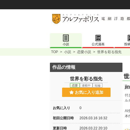
小説
公式漫画
投
TOP
>
小説
>
恋愛小説
>
世界を彩る指先
作品の情報
世
世界を彩る指先
恋愛
連載中
短編
ji
お気に入り追加
付
ル
お気に入り
0
A
本
初回公開日時
2026.03.16 16:32
更新日時
2026.03.22 20:10