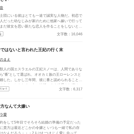
音
士団にいる彼はとても一途で誠実な人物だ。初恋で
人だった幼なじみが家のために他家へ嫁いで行って
まだ彼女を思い新たな恋人を作ることをしないと有
だ。私も憧れていた1人だった。 そんな彼との婚約
文字数：16,046
編
成立した。それは彼の行動で私が傷を負ったから
。傷は残らないのに責任感からの婚約ではあるが、
はプロポーズをしてくれた。その瞬間憧れが好きに
番ではないと言われた王妃の行く末
た。 婚約して6ヶ月、接点のほとんどない2
だが少しずつ距離も縮まり幸せな日々を送ってい
のまえ
。と思っていたのに、彼の元恋人が離婚をして帰っ
人の国エスラエルの王妃スノーは、人間でありな
くる話を聞いて彼が私との婚約を「最悪だ」と後悔
ら“番”として選ばれ、オオカミ族の王ローレンスと
ているのを聞いてしまった。
婚した。しかし三年間、彼に番と認められることも
されることもなく、白い結婚のまま冷遇され続け
文字数：6,317
ﾄｼｮｰﾄ
て国に尽くしてきたスノー
ったが、ある日、ローレンスが別の令嬢レイアーを
妊させ、側妃として迎えると知る。ついに心が折れ
貴方なんて大嫌い
スノーは離縁を決意し、国を去ろうとする。 し
しその道中、レイアー嬢の実家の襲撃に遭い、スノ
ラ愛
は命を落とす寸前、自身の命と引き換えに広域回復
約をして5年目でそろそろ結婚の準備の予定だった
で多くの命を救う。 これでスノーの、人生は
に貴方は最近どこかの令嬢と いつも一緒で私の存
りのはずだった。 だが次に目を覚ますと、ス
はなんだろう・・・2人はむつまじく愛し合ってい
ーは三年前の結婚式当日に戻っていた。何度死んで