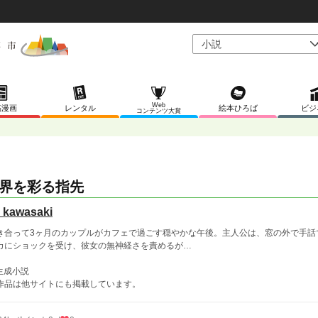
Web
稿漫画
レンタル
絵本ひろば
ビジ
コンテンツ大賞
界を彩る指先
n kawasaki
き合って3ヶ月のカップルがカフェで過ごす穏やかな午後。主人公は、窓の外で手話
カにショックを受け、彼女の無神経さを責めるが…
I生成小説
作品は他サイトにも掲載しています。