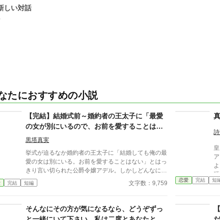
.新しい対話
0
なたにおすすめの小説
【完結】結婚式前～婚約者の王太子に「最愛
の女が別にいるので、お前を愛することはな
詩
い」と言われました～
黒塔真実
皇
挙式が迫るなか婚約者の王太子に「結婚しても俺の最
ア
愛の女は別にいる。お前を愛することはない」とはっ
よ
きり言い切られた公爵令嬢アデル。しかしどんなに婚
硬
約者としてないがしろにされても女性としての誇りを
恋愛
完結
短
にな
文字数：9,759
愛
完結
短編
傷つけられても彼女は平気だった。なぜなら大切な
コ
「心の拠り所」があるから……。しかし、王立学園の
ど
卒業ダンスパーティーの夜、アデルはかつてない、世
そんなにその方が気になるなら、どうぞずっ
にも酷い仕打ちを受けるのだった―― ※神視点。■
と一緒にいて下さい。私は二度とあなたとは