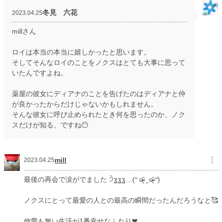
冬見 六花
2023.04.25
millさん
ロイは本当の本当に嬉しかったと思います。
そしてそんなロイのことをノクスはとても大事に思って
いたんですよね。
薬屋の彼女にディアナのことを告げたのはディアナと仲
が良かったからだけじゃないかもしれません。
そんな彼女に呼び止められたとき何を思ったのか、ノク
スだけが知る、ですね😶
mill
︙
2023.04.25
最後の再会で涙がでました ੭ੇʓʓʓ…(ᐡ o̴̶̷̥᷄ ̫ o̴̶̷̥᷅ ᐡ)
ノクスにとって最愛の人との最高の瞬間だったんだろうなと🥰
他愛も無い生活が1番幸せなふたり❤