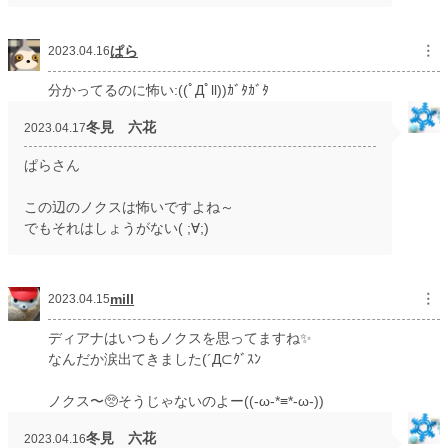
ぱら
︙
2023.04.16
分かってるのに怖い:((ﾟДﾟll))ｶﾞﾀｶﾞﾀ
冬見 六花
2023.04.17
ぱらさん
この辺のノクスは怖いですよね～
でもそれはしょうがない( ;∀;)
mill
︙
2023.04.15
ディアナはいつもノクスを思ってますね✨
なんだか涙出てきました(´Д⊂ｸﾞｽﾝ
ノクス〜🥺そうじゃないのよー((-ω-*≡*-ω-))
冬見 六花
2023.04.16