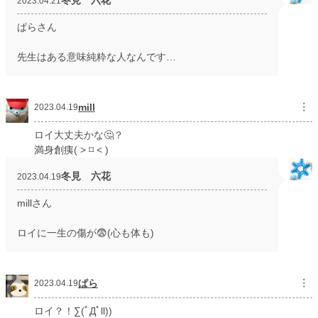
冬見 六花
2023.04.21
ぱらさん
先生はある意味純粋な人なんです…
mill
︙
2023.04.19
ロイ大丈夫かな🤔？
満身創痍( ˃ ⌑ ˂ )
冬見 六花
2023.04.19
millさん
ロイに一生の傷が😨(心も体も)
ぱら
︙
2023.04.19
ロイ？！∑(ﾟДﾟll))