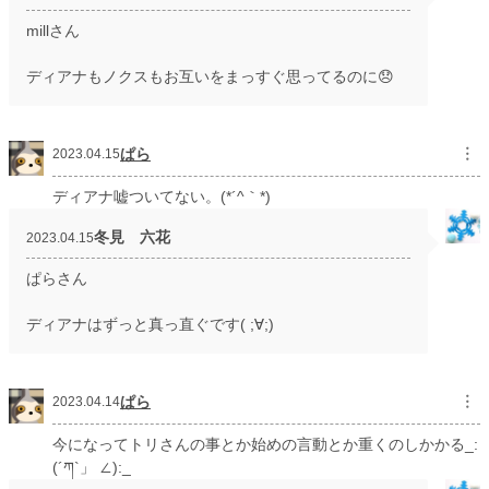
millさん
ディアナもノクスもお互いをまっすぐ思ってるのに😞
ぱら
︙
2023.04.15
ディアナ嘘ついてない。(*´^｀*)
冬見 六花
2023.04.15
ぱらさん
ディアナはずっと真っ直ぐです( ;∀;)
ぱら
︙
2023.04.14
今になってトリさんの事とか始めの言動とか重くのしかかる_:
(´ཀ`」 ∠):_