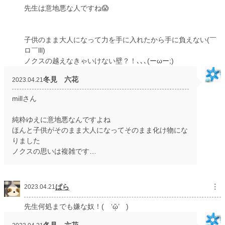
先生は意地悪な人ですね😱
子供のまま大人になって力を手に入れたから手に負えない(￣
ロ￣lll)
ノクスの越えなきゃいけない壁？！､､､(ーωー;)
冬見 六花
2023.04.21
millさん
純粋ゆえに意地悪なんですよね
ほんと子供がそのまま大人になってそのまま化け物にな
りました
ノクスの思いは複雑です…
ぱら
︙
2023.04.21
先生何処までも嫌な奴！( ‘ᾥ’ )