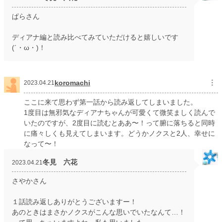
ぱらさん
ディアナ編と読み比べてみていただけると嬉しいです
(´・ω・)！
koromachi
︙
2023.04.21
ここに来て思わず第一話から読み返してしまいました。
1度目は無邪気なディアナちゃんが可愛くて微笑ましく読んで
いたのですが、2度目に読むとああ〜！って腑に落ちると同時
に痛々しくも見えてしまいます。どうかノクスと2人、幸せに
なって〜！
冬見 六花
2023.04.21
さやかさん
１話読み返しありがとうございますー！
あのときはまさかノクスがこんな思いでいたなんて…！