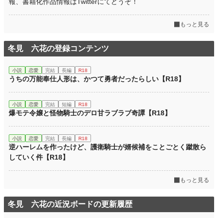
報、書籍化作品情報はTwitterにてどうぞ！
もっと見る
冬見 六花の登録コンテンツ
小説
恋愛
完結
長編
R18
うちの万能奉仕人形は、かつて勇者だったらしい【R18】
小説
恋愛
完結
短編
R18
爆モテ令嬢と怪物騎士のデロ甘ラブラブ奇譚【R18】
小説
恋愛
完結
長編
R18
逆ハーレムを作ったけど、護衛騎士が婿候補をことごとく蹴散ら
していく件【R18】
もっと見る
冬見 六花の近況ボードの更新履歴