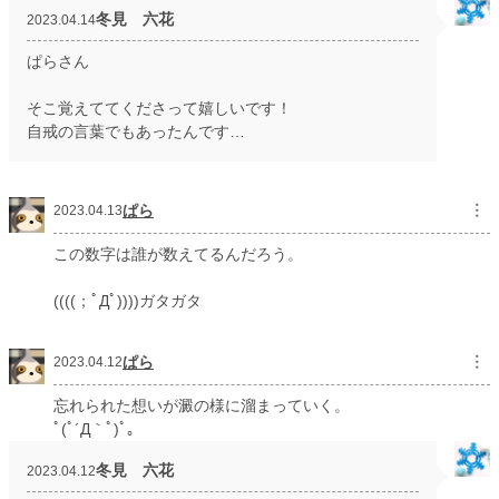
冬見 六花
2023.04.14
ぱらさん
そこ覚えててくださって嬉しいです！
自戒の言葉でもあったんです…
ぱら
︙
2023.04.13
この数字は誰が数えてるんだろう。
((((；ﾟДﾟ))))ガタガタ
ぱら
︙
2023.04.12
忘れられた想いが澱の様に溜まっていく。
ﾟ(ﾟ´Д｀ﾟ)ﾟ｡
冬見 六花
2023.04.12