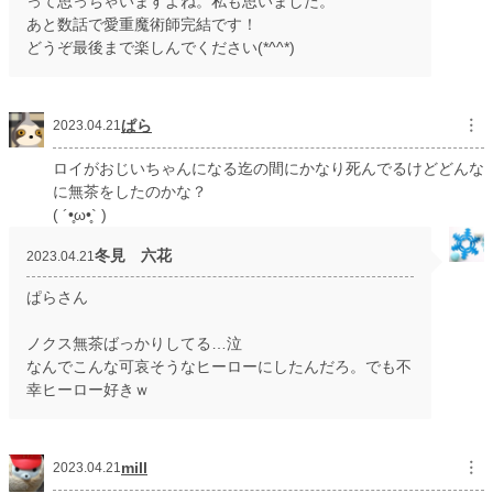
って思っちゃいますよね。私も思いました。
あと数話で愛重魔術師完結です！
どうぞ最後まで楽しんでください(*^^*)
ぱら
︙
2023.04.21
ロイがおじいちゃんになる迄の間にかなり死んでるけどどんな
に無茶をしたのかな？
( ´•̥ω•̥` )
冬見 六花
2023.04.21
ぱらさん
ノクス無茶ばっかりしてる…泣
なんでこんな可哀そうなヒーローにしたんだろ。でも不
幸ヒーロー好きｗ
mill
︙
2023.04.21