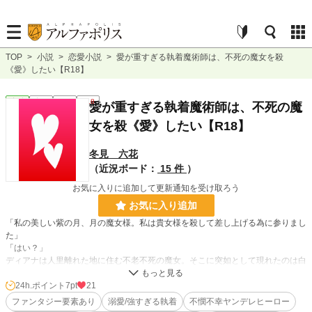
TOP
>
小説
>
恋愛小説
>
愛が重すぎる執着魔術師は、不死の魔女を殺
《愛》したい【R18】
恋愛
完結
長編
R18
愛が重すぎる執着魔術師は、不死の魔
女を殺《愛》したい【R18】
冬見 六花
（近況ボード：
15 件
）
お気に入りに追加して更新通知を受け取ろう
お気に入り追加
「私の美しい紫の月、月の魔女様。私は貴女様を殺して差し上げる為に参りまし
た」
「はい？」
ディアナは人里離れた地に住む不老不死の魔女。そこに突如として現れたのは白
い髪に褐色の肌を持つ美丈夫、ノクスだった。
崇めるように重すぎる愛を伝えてくるその男曰く、その殺す方法というのは契り
24h.ポイント
7pt
21
を交わすこと、つまりエッチ！？
ファンタジー要素あり
溺愛/強すぎる執着
不憫不幸ヤンデレヒーロー
「ディアナ様、少しずつ卑猥なことに慣れてまいりましょうね」