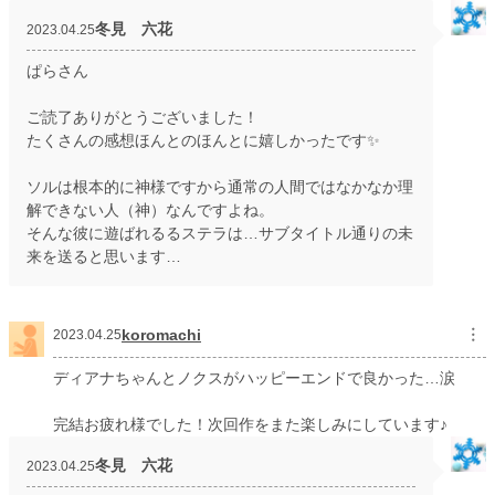
冬見 六花
2023.04.25
ぱらさん
ご読了ありがとうございました！
たくさんの感想ほんとのほんとに嬉しかったです✨
ソルは根本的に神様ですから通常の人間ではなかなか理
解できない人（神）なんですよね。
そんな彼に遊ばれるるステラは…サブタイトル通りの未
来を送ると思います…
koromachi
︙
2023.04.25
ディアナちゃんとノクスがハッピーエンドで良かった…涙
完結お疲れ様でした！次回作をまた楽しみにしています♪
冬見 六花
2023.04.25