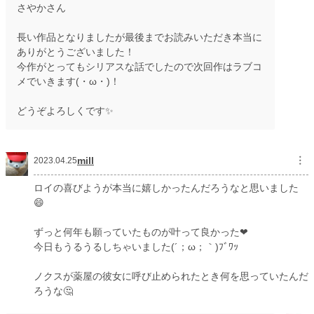
さやかさん
長い作品となりましたが最後までお読みいただき本当に
ありがとうございました！
今作がとってもシリアスな話でしたので次回作はラブコ
メでいきます(・ω・)！
どうぞよろしくです✨
mill
︙
2023.04.25
ロイの喜びようが本当に嬉しかったんだろうなと思いました
😄
ずっと何年も願っていたものが叶って良かった❤
今日もうるうるしちゃいました(´；ω；｀)ﾌﾞﾜｯ
ノクスが薬屋の彼女に呼び止められたとき何を思っていたんだ
ろうな🤔