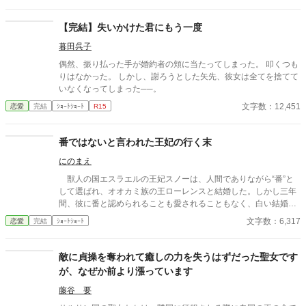
【完結】失いかけた君にもう一度
暮田呉子
偶然、振り払った手が婚約者の頬に当たってしまった。 叩くつも
りはなかった。 しかし、謝ろうとした矢先、彼女は全てを捨てて
いなくなってしまった──。
文字数：12,451
恋愛
完結
ｼｮｰﾄｼｮｰﾄ
R15
番ではないと言われた王妃の行く末
にのまえ
獣人の国エスラエルの王妃スノーは、人間でありながら“番”と
して選ばれ、オオカミ族の王ローレンスと結婚した。しかし三年
間、彼に番と認められることも愛されることもなく、白い結婚の
まま冷遇され続ける。 それでも王妃として国に尽くしてきたス
文字数：6,317
恋愛
完結
ｼｮｰﾄｼｮｰﾄ
ノーだったが、ある日、ローレンスが別の令嬢レイアーを懐妊さ
せ、側妃として迎えると知る。ついに心が折れたスノーは離縁を
決意し、国を去ろうとする。 しかしその道中、レイアー嬢の実
敵に貞操を奪われて癒しの力を失うはずだった聖女です
家の襲撃に遭い、スノーは命を落とす寸前、自身の命と引き換え
が、なぜか前より漲っています
に広域回復魔法で多くの命を救う。 これでスノーの、人生は終
わりのはずだった。 だが次に目を覚ますと、スノーは三年前の
藤谷 要
結婚式当日に戻っていた。何度死んでも、何度拒絶しても、結婚