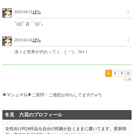
ぱら
︙
2023.04.11
ﾟ((((ﾟ´Д｀ﾟ)))ﾟ｡
ぱら
︙
2023.04.11
淡々と世界が代わってく。( ´ｰ`)…ｿﾙﾒ！
1
2
3
62
件
🌟マシュマロ🌟
ご質問・ご感想お待ちしてます(*'ω'*)
冬見 六花のプロフィール
女性向けR18作品を自分の性癖が赴くままに書いてます。更新情