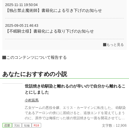
2025-11-11 19:50:04
【独占禁止魔術師】書籍化による引き下げのお知らせ
2025-09-05 21:46:43
【不眠騎士様】書籍化による取り下げのお知らせ
もっと見る
このコンテンツについて報告する
あなたにおすすめの小説
世話焼き幼馴染と離れるのが辛いので自分から離れるこ
とにしました
小村辰馬
乙女ゲームの悪役令嬢、エリス・カーマインに転生した。 幼馴染
であるアーロンの傍にに居続けると、追放エンドを迎えてしまう
のに、原作では俺様だった彼の世話焼きな一面を開花させてしま
い、居心地の良い彼のそばを離れるのが辛くなってしまう。 なら
文字数：12,906
恋愛
完結
短編
R18
ば彼の代わりに男友達を作ろうと画策するがーー