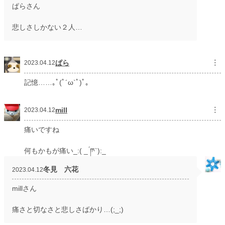
ぱらさん
悲しさしかない２人…
ぱら
︙
2023.04.12
記憶……｡ﾟ(ﾟ´ω`ﾟ)ﾟ｡
mill
︙
2023.04.12
痛いですね
何もかもが痛い_:( _ ́ཫ`):_
冬見 六花
2023.04.12
millさん
痛さと切なさと悲しさばかり…(;_;)