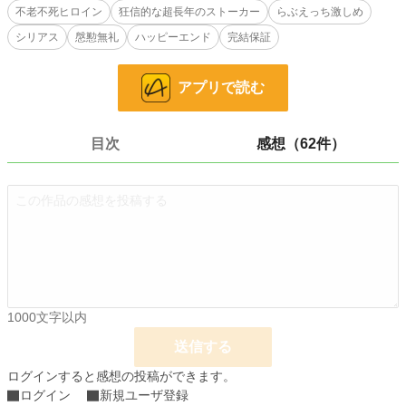
不老不死ヒロイン
狂信的な超長年のストーカー
らぶえっち激しめ
そして始まった砂吐きそうなセクハラの日々だけど、そもそもこの男は何者な
の！？
シリアス
慇懃無礼
ハッピーエンド
完結保証
初対面なはずなのに何故自分を愛しているのか。
そして何故愛しているのに殺したいのか。
アプリで読む
ノクスは一体何者なのか。
――――２人が織りなす長い長い時間をかけた、最初で最期の切ない恋物語。
目次
感想（62件）
◆残酷描写があります
◆エロ描写は激しめです
小説
37,129 位 / 228,618 件
恋愛
16,223 位 / 66,320 件
お気に入り
367
1000文字以内
24h.ポイント
7 pt
送信する
文字数
315,475
ログインすると感想の投稿ができます。
更新日時
2023.04.25 20:10
ログイン
新規ユーザ登録