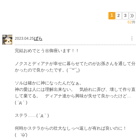
初回公開日時
2023.02.16 20:10
1
2
3
初回完結日時
2023.04.25 20:30
62
件
週間ポイント
77 pt (38,585 位)
ぱら
︙
月間ポイント
462 pt (36,170 位)
2023.04.25
年間ポイント
6,856 pt (39,010 位)
完結おめでとう㊗御座います！！
累計ポイント
188,532 pt (20,727 位)
ノクスとディアナが幸せに暮らせてたのがお孫さんを通して分
かったので良かったです。( ¯꒳¯̥̥ )
ソルは確かに神になったんだなぁ。
神の愛は人には理解出来ない。 気紛れに弄び、壊して作り直
して棄てる。 ディアナ達から興味が失せて良かったけど…
( ´д｀)
ステラ……( ´д｀)
何時かステラからの壮大なしっぺ返しが有れば良いのに！
( ‘ᾥ’)