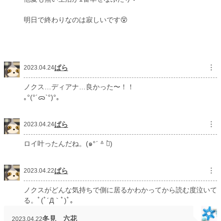
明日で終わりなのは寂しいです😵
ぱら
︙
2023.04.24
ノクス…ディアナ…良かった〜！！
｡°(°´ᯅ`°)°｡
ぱら
︙
2023.04.24
ロイ叶ったんだね。(๑°ˊ ᐞ ก̀)
ぱら
︙
2023.04.22
ノクスがどんな気持ちで側に居るかわかってから読む度泣いて
る。ﾟ(ﾟ´Д｀ﾟ)ﾟ｡
冬見 六花
2023.04.22