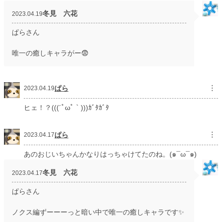
冬見 六花
2023.04.19
ぱらさん
唯一の癒しキャラがー😨
ぱら
︙
2023.04.19
ヒェ！？(((´ﾟωﾟ｀)))ｶﾞﾀｶﾞﾀ
ぱら
︙
2023.04.17
あのおじいちゃんかなりはっちゃけてたのね。(๑¯ω¯๑)
冬見 六花
2023.04.17
ぱらさん
ノクス編ずーーーっと暗い中で唯一の癒しキャラです✨