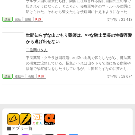
サルサン国の聖女たちは、隣国に征服される際に自国の王の命で
式の誓いの瞬間へと戻される。 番から逃れようと、スノーは何
殺されそうになった。ところが、侵略軍将帥のマトルヘル侯爵に
度も死を選ぶが――。
助けられた。それから聖女たちは侵略国に仕えるようになった
が、一か月後に筆頭聖女だったルミネラは命の恩人の侯爵へ嫁ぐ
文字数：21,413
恋愛
完結
短編
R15
ように国王から命じられる。 結婚披露宴では、陛下に側妃として
嫁いだ旧サルサン国王女が出席していたが、彼女は侯爵に腕を絡
めて「陛下の手がつかなかったら一年後に妻にしてほしい」と頼
世間知らずな山ごもり薬師は、××な騎士団長の性癖淫愛
んでいた。しかも、侯爵はその手を振り払いもしない。 聖女は愛
から逃げ出せない
のない交わりで神の加護を失うとされているので、当然白い結婚
だと思っていたが、初夜に侯爵のメイアスから体の関係を迫られ
二位関りをん
る。彼は命の恩人だったので、ルミネラはそのまま彼を受け入れ
平民薬師・クララは国境沿いの深い山奥で暮らしながら、魔法薬
た。 侯爵がかつての恋人に似ていたとはいえ、侯爵と孤児だった
の研究に没頭している。招集が下れば山を下りて麓にある病院や
彼は全く別人。愛のない交わりだったので、当然力を失うと思っ
娼館で診察補助をしたりしているが、世間知らずなのに変わりは
ていたが、なぜか以前よりも力が漲っていた。 ※全１１話 ２万
ない。 ある日、山の中で倒れている男性を発見。彼はなんと騎士
文字数：18,674
恋愛
連載中
長編
R18
字程度の話です。
団長・レイルドで女嫌いの噂を持つ人物だった。 当然女嫌いの噂
なんて知らないクララは良心に従い彼を助け、治療を施す。 だ
が、レイルドには隠している秘密……性癖があった。 ――君の××
××、触らせてもらえないだろうか？
アプリ一覧