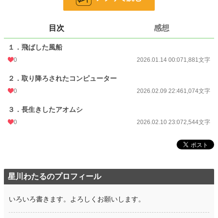
24h.ポイント
0 pt
目次
感想
文字数
5,499
１．飛ばした風船
更新日時
2026.02.10 23:07
0
2026.01.14 00:07
1,881文字
初回公開日時
2026.01.14 00:07
２．取り降ろされたコンピューター
週間ポイント
0 pt (228,955 位)
0
2026.02.09 22:46
1,074文字
月間ポイント
0 pt (228,955 位)
３．長生きしたアオムシ
年間ポイント
896 pt (87,354 位)
0
2026.02.10 23:07
2,544文字
累計ポイント
896 pt (200,968 位)
星川わたるのプロフィール
いろいろ書きます。よろしくお願いします。