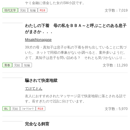
ヤミ金融に借金した女のSМ小説です。
文字数：7,019
現代文学
完結
短編
R18
わたしの下着 母の私をＢＢＡ～と呼ぶことのある息子
がまさか．．．
MisakiNonagase
39才の母・真知子は息子が私の下着を持ち出していることに気づ
いた。 ネットで同様の事象がないか調べると、案外多いようだ。
さて、真知子は息子を問い詰める？ それとも気づかないふりを
続けてあげるか？ そのほかに外伝も綴りました。
文字数：11,293
青春
完結
短編
騙されて快楽地獄
てけてとん
友人におすすめされたマッサージ店で快楽地獄に落とされる話で
す。長すぎたので2話に分けています。
文字数：5,970
BL
完結
ｼｮｰﾄｼｮｰﾄ
R18
完全なる飼育