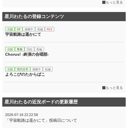
もっと見る
星川わたるの登録コンテンツ
小説
SF
連載中
長編
R15
宇宙航路は遥かにて
小説
青春
完結
長編
Chorus! -終演の合唱部-
小説
現代文学
連載中
短編
よろこびのたからばこ
もっと見る
星川わたるの近況ボードの更新履歴
2026-07-16 22:22:58
「宇宙航路は遥かにて」投稿日について