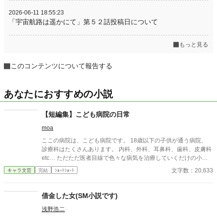
2026-06-11 18:55:23
「宇宙航路は遥かにて」第５２話投稿日について
もっと見る
このコンテンツについて報告する
あなたにおすすめの小説
【短編集】こども病院の日常
moa
ここの病院は、こども病院です。 18歳以下の子供が通う病院、
診療科はたくさんあります。 内科、外科、耳鼻科、歯科、皮膚科
etc… ただただ医者目線で色々な病気を治療していくだけの小説
です。 恋愛要素などは一切ありません。 密着病院24時！的な感
文字数：20,633
キャラ文芸
完結
ｼｮｰﾄｼｮｰﾄ
じです。 人物像などは表記していない為、読者様のご想像にお任
せします。 ※泣く表現、痛い表現など嫌いな方は読むのをお控え
ください。 歯科以外の医療知識はそこまで詳しくないのですみま
借金した女(SМ小説です)
せんがご了承ください。
浅野浩二