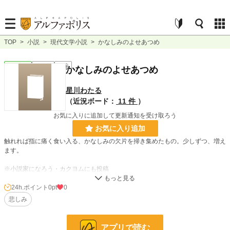
TOP
>
小説
>
現代文学小説
>
かなしみのよせあつめ
現代文学
連載中
短編
かなしみのよせあつめ
星川わたる
（近況ボード：
11 件
）
お気に入りに追加して更新通知を受け取ろう
お気に入り追加
触れれば指に痛く食い入る、かなしみの欠片を掃き集めたもの。少しずつ、増え
ます。
※小説家になろう・カクヨムにも投稿
24h.ポイント
0pt
0
小説
228,955 位 / 228,955 件
悲しみ
現代文学
9,628 位 / 9,628 件
お気に入り
1
アプリで読む