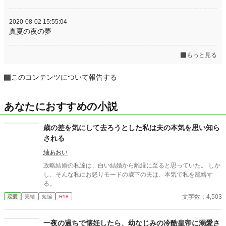
2020-08-02 15:55:04
真夏の夜の夢
もっと見る
このコンテンツについて報告する
あなたにおすすめの小説
歳の差を気にして去ろうとした私は夫の本気を思い知ら
される
紬あおい
政略結婚の私達は、白い結婚から離縁に至ると思っていた。 しか
し、そんな私にお怒りモードの歳下の夫は、本気で私を籠絡す
る。
文字数：4,503
恋愛
完結
短編
R18
一夜の過ちで懐妊したら、幼なじみの冷酷皇帝に溺愛さ