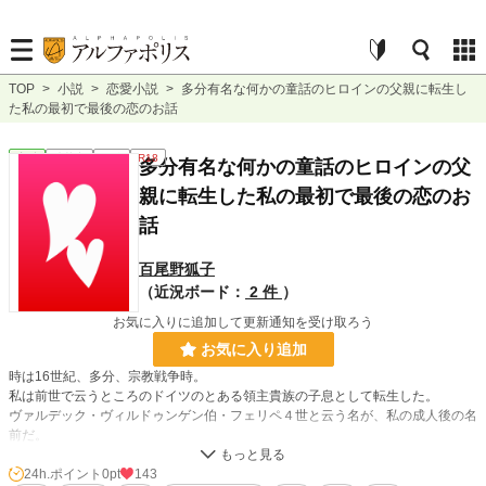
TOP
>
小説
>
恋愛小説
>
多分有名な何かの童話のヒロインの父親に転生し
た私の最初で最後の恋のお話
恋愛
連載中
長編
R18
多分有名な何かの童話のヒロインの父
親に転生した私の最初で最後の恋のお
話
百尾野狐子
（近況ボード：
2 件
）
お気に入りに追加して更新通知を受け取ろう
お気に入り追加
時は16世紀、多分、宗教戦争時。
私は前世で云うところのドイツのとある領主貴族の子息として転生した。
ヴァルデック・ヴィルドゥンゲン伯・フェリペ４世と云う名が、私の成人後の名
前だ。
3歳で前世を思い出し、一体自分が何処の誰に転生したのか分からない状態で人
生の波に流されて生きていたが、政略結婚の相手に恋をして娘を授かってから気
24h.ポイント
0pt
143