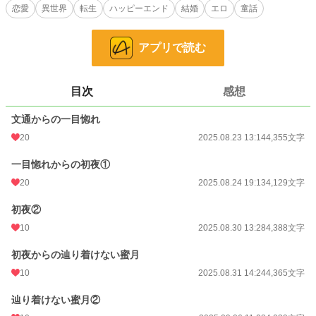
が付いた。
恋愛
異世界
転生
ハッピーエンド
結婚
エロ
童話
私が転生したのはあの有名な童話の世界で、自分がその実父なのだと。
このままでは最愛の妻を失ってしまう。後妻を娶らされて、継母となった女に娘
が虐げられてしまう。そしていずれ私自身も後妻に殺される。
アプリで読む
どうする、私。いや、妻と娘を護りきるしかないだろう。
小説
228,629 位 / 228,629 件
目次
感想
恋愛
66,323 位 / 66,323 件
文通からの一目惚れ
お気に入り
13
20
2025.08.23 13:14
4,355文字
24h.ポイント
0 pt
一目惚れからの初夜①
20
2025.08.24 19:13
4,129文字
文字数
46,495
初夜②
更新日時
2025.12.28 16:37
10
2025.08.30 13:28
4,388文字
初回公開日時
2025.08.23 13:14
初夜からの辿り着けない蜜月
週間ポイント
28 pt (56,925 位)
10
2025.08.31 14:24
4,365文字
月間ポイント
161 pt (56,016 位)
辿り着けない蜜月②
年間ポイント
12,220 pt (27,755 位)