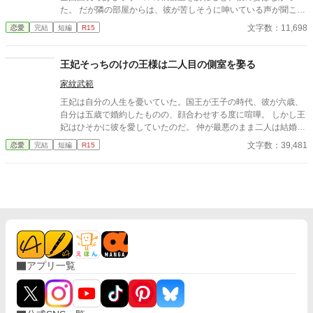
た。 だが隣の部屋からは、彼が苦しそうに呻いている声が聞こえ
てきた。 そんな彼を助けようと隣室へと続く扉を開けたラウニが
文字数：11,698
恋愛
完結
短編
R15
目にしたのは――。
王妃そっちのけの王様は二人目の側室を娶る
家紋武範
王妃は自分の人生を憂いていた。国王が王子の時代、彼が六歳、
自分は五歳で婚約したものの、顔合わせする度に喧嘩。 しかし王
妃はひそかに彼を愛していたのだ。 仲が最悪のまま二人は結婚
し、結婚生活が始まるが当然国王は王妃の部屋に来ることはな
文字数：39,481
恋愛
完結
短編
R15
い。 そればかりか国王は側室を持ち、さらに二人目の側室を王宮
に迎え入れたのだった。
アプリ一覧