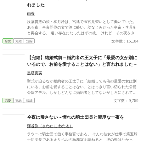
れました
由香
没落貴族の娘・柳月鈴は、宮廷で医官見習いとして働いていた。
ある夜、皇帝即位の宴で酒に酔い、幼なじみだった皇帝・李景珩
と再会する。 遠い存在になったはずの彼。 けれど、その夜をきっ
かけに月鈴の運命は大きく動き出す。 冷酷と恐れられる皇帝が、
文字数：15,184
恋愛
完結
短編
なぜか彼女だけには甘すぎて――。
【完結】結婚式前～婚約者の王太子に「最愛の女が別に
いるので、お前を愛することはない」と言われました～
黒塔真実
挙式が迫るなか婚約者の王太子に「結婚しても俺の最愛の女は別
にいる。お前を愛することはない」とはっきり言い切られた公爵
令嬢アデル。しかしどんなに婚約者としてないがしろにされても
女性としての誇りを傷つけられても彼女は平気だった。なぜなら
文字数：9,759
恋愛
完結
短編
大切な「心の拠り所」があるから……。しかし、王立学園の卒業
ダンスパーティーの夜、アデルはかつてない、世にも酷い仕打ち
を受けるのだった―― ※神視点。■なろうにも別タイトルで重
今夜は帰さない～憧れの騎士団長と濃厚な一夜を
複投稿←【ジャンル日間4位】。
澤谷弥（さわたに わたる）
ラウニは騎士団で働く事務官である。 そんな彼女が仕事で第五騎
士団団長であるオリベルの執務室を訪ねると、彼の姿はなかっ