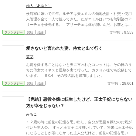
とに気づいた
歩人（あゆと）
侯爵家に嫁いで五年。ルチアは夫エミルの領地会計・社交・使用
人管理を全て一人で担ってきた。だがエミルはいつも幼馴染のア
リーチェを優先する。「アリーチェは体が弱いんだ、お前とは違
う」——その言葉を百回聞いた日、ルチアは微笑んで離縁届に署
文字数：9,553
ファンタジー
完結
短編
名した。「ええ、私は丈夫ですから。どうぞ幼馴染様をお大事
に」。翌朝、エミルが目にしたのは——税務報告の締切、領民か
らの陳情の山、そして紅茶の淹れ方すら知らない自分。三ヶ月
愛さないと言われた妻、侍女と出て行く
後、かつて「地味な妻」と呼ばれたルチアは、辺境伯の財務顧問
菜花
として辣腕を振るっていた。
お前を愛することはないと夫に言われたコレットは、その日のう
ちに侍女のイネスと屋敷を出て行った。カクヨム様でも投稿して
います。 ５/14 その後の話を追加しました。
文字数：28,601
ファンタジー
完結
短編
【完結】悪役令嬢に転生したけど、王太子妃にならない
方が幸せじゃない？
みちこ
１２歳の時に前世の記憶を思い出し、自分が悪役令嬢なのに気が
付いた主人公。 ずっと王太子に片思いしていて、将来は王太子妃
になることしか頭になかった主人公だけど、前世の記憶を思い出