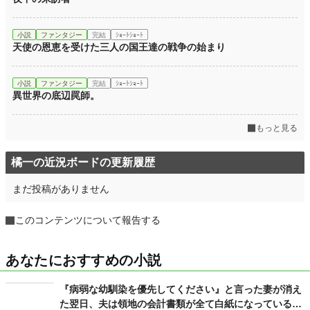
小説
ファンタジー
完結
ｼｮｰﾄｼｮｰﾄ
天使の恩恵を受けた三人の国王達の戦争の始まり
小説
ファンタジー
完結
ｼｮｰﾄｼｮｰﾄ
異世界の底辺罠師。
もっと見る
橘一の近況ボードの更新履歴
まだ投稿がありません
このコンテンツについて報告する
あなたにおすすめの小説
『病弱な幼馴染を優先してください』と言った妻が消え
た翌日、夫は領地の会計書類が全て白紙になっているこ