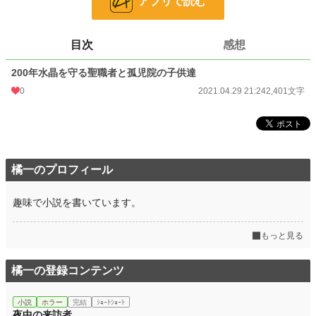
アプリで読む
24h.ポイント
0 pt
文字数
2,401
目次
感想
更新日時
2021.04.29 21:24
200年水晶を守る聖職者と孤児院の子供達
初回公開日時
2021.04.29 21:24
0
2021.04.29 21:24
2,401文字
初回完結日時
2021.04.29 21:24
週間ポイント
0 pt (228,585 位)
月間ポイント
0 pt (228,585 位)
橘一のプロフィール
年間ポイント
7 pt (188,513 位)
趣味で小説を書いています。
累計ポイント
1,573 pt (176,671 位)
もっと見る
橘一の登録コンテンツ
小説
ホラー
完結
ｼｮｰﾄｼｮｰﾄ
夜中の来訪者