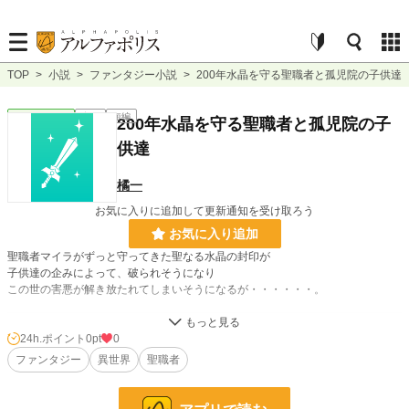
TOP
>
小説
>
ファンタジー小説
>
200年水晶を守る聖職者と孤児院の子供達
ファンタジー
完結
短編
200年水晶を守る聖職者と孤児院の子
供達
橘一
お気に入りに追加して更新通知を受け取ろう
お気に入り追加
聖職者マイラがずっと守ってきた聖なる水晶の封印が
子供達の企みによって、破られそうになり
この世の害悪が解き放たれてしまいそうになるが・・・・・・。
小説
228,585 位 / 228,585 件
24h.ポイント
0pt
0
ファンタジー
異世界
聖職者
ファンタジー
53,247 位 / 53,247 件
お気に入り
2