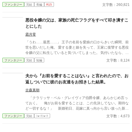
したことで、王太子の何が良かったのか疑問に思うようになる
文字数：260,821
ファンタジー
完結
長編
R15
色々としがらみがある王太子妃になるより、このまま公爵家の娘
として暮らす方が幸せだと気が付く
悪役令嬢の父は、家族の死亡フラグをすべて叩き潰すこ
とにした
霜月零
「うわ……最悪……」 王子の名前を愛娘の口からきいた瞬間、前
世を思いだした俺。 愛する妻と娘を失って、王家に復讐する悪役
令嬢の父に転生していると気づいてしまった。 気付いたなら、妻
と娘の死亡フラグは破壊するよ。 まだ二人とも生きてるからね。
文字数：8,124
ファンタジー
完結
短編
物語の通りになんて、させるか！ ※他サイトにも掲載中
夫から『お前を愛することはない』と言われたので、お
返しついでに彼のお友達をお招きした結果。
古森真朝
「クラリッサ・ベル・グレイヴィア伯爵令嬢、あらかじめ言っ
ておく。 俺がお前を愛することは、この先決してない。期待な
ど一切するな！」 新婚初日、花嫁に真っ向から言い放った新郎
アドルフ。それに対して、クラリッサが返したのは―― ※ぬるい
文字数：4,673
ファンタジー
完結
ｼｮｰﾄｼｮｰﾄ
ですがホラー要素があります。苦手な方はご注意ください。