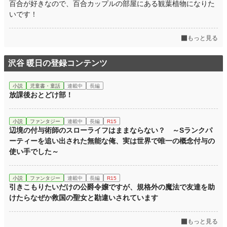
百合が好きなので、百合カップルの部屋にある観葉植物になりた
いです！
もっと見る
沢谷 暖日の登録コンテンツ
小説
児童書・童話
連載中
長編
放課後おとどけ部！
小説
ファンタジー
連載中
長編
R15
辺境の付与術師のスローライフはままならない？ ～Sランクパ
ーティーを追い出された無能な俺、実は世界で唯一の概念付与の
使い手でした～
小説
ファンタジー
連載中
長編
R15
引きこもりたいだけの公爵令嬢ですが、規格外の魔法で友達を助
けたらなぜか救国の聖女と勘違いされています
もっと見る