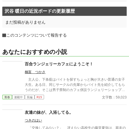
沢谷 暖日の近況ボードの更新履歴
まだ投稿がありません
このコンテンツについて報告する
あなたにおすすめの小説
百合ランジェリーカフェにようこそ！
楠富 つかさ
主人公、下条藍はバイトを探すちょっと胸が大きい普通の女子
大生。ある日、同じサークルの先輩からバイト先を紹介してもら
うのだが、そこは男子禁制のカフェ併設ランジェリーショップ
で！？ ちょっとハレンチなお仕事カフェライフ、始まりま
文字数：59,023
青春
連載中
長編
R15
す！！ ※この物語はフィクションであり実在の人物・団体・法律
とは一切関係ありません。 表紙画像はAIイラストです。下着が生
成できないのでビキニで代用しています。
友達の妹が、入浴してる。
つきのはい
「交換してみない？」 冴えない高校生の藤堂夏弥は、親友の