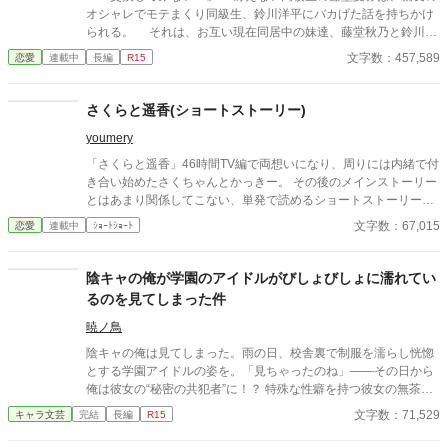
オシャレでモテまくり同級生、鈴川洋平にバカげた話を持ちかけ
られる。 それは、お互い現在同居中の妹達、藤堂秋乃と鈴川美
咲を交換して生活しようというものだった。 鈴川美咲は、美男
文字数：457,589
恋愛
連載中
長編
R15
子の洋平に勝るとも劣らない美少女なのだけれど、男子に嫌悪感
を示し、夏弥とも形式的な会話しかしなかった。 冴えない男子
と冷めがちな女子の距離感が、二人暮らしのなかで徐々に変わっ
さくらと遥香(ショートストーリー)
ていく。 そんなラブコメディです。
youmery
「さくらと遥香」46時間TV編で両想いになり、周りには内緒で付
き合い始めたさくちゃんとかっきー。 その後のメインストーリー
とはあまり関係してこない、単発で読めるショートストーリー集
です。 ※さくちゃん目線です。 ※さくちゃんとかっきーは周りに
文字数：67,015
恋愛
連載中
ｼｮｰﾄｼｮｰﾄ
内緒で付き合っています。メンバーにも事務所にも秘密にしてい
ます。 ※メインストーリーの長編「さくらと遥香」を未読でも楽
しめますが、46時間TV編だけでも読んでからお読みいただくこと
陰キャの俺が学園のアイドルがびしょびしょに濡れてい
をおすすめします。 ※ショートストーリーはpixivでもほぼ同内容
るのを見てしまった件
で公開中です。
暁ノ鳥
陰キャの俺は見てしまった。雨の日、校舎裏で制服を濡らし恍惚
とする学園アイドルの姿を。「見ちゃったのね」――その日から
俺は彼女の“秘密の共犯者”に！？ 特殊な性癖を持つ彼女の無茶な
「実験」に振り回され、身も心も支配される日々の始まり。二人
文字数：71,529
キャラ文芸
完結
長編
R15
の禁断の関係の行方は？。二人の禁断の関係が今、始まる！