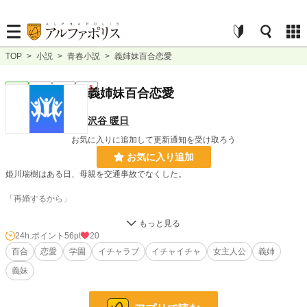
TOP
>
小説
>
青春小説
>
義姉妹百合恋愛
青春
完結
長編
R15
義姉妹百合恋愛
沢谷 暖日
お気に入りに追加して更新通知を受け取ろう
お気に入り追加
姫川瑞樹はある日、母親を交通事故でなくした。
「再婚するから」
そう言った父親が１ヶ月後連れてきたのは、新しい母親と、美人で可愛らしい義
理の妹、楓だった。
24h.ポイント
56pt
20
百合
恋愛
学園
イチャラブ
イチャイチャ
女主人公
義姉
次の日から、唐突に楓が急に積極的になる。
義妹
それもそのはず、楓にとっての瑞樹は幼稚園の頃の初恋相手だったのだ。
※他サイトにも掲載しております