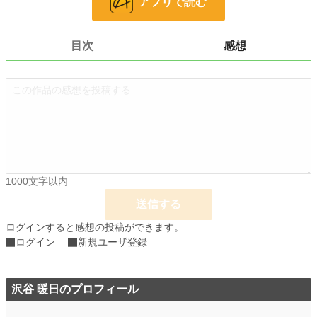
アプリで読む
小説
15,392 位 / 228,851 件
目次
感想
青春
158 位 / 7,922 件
お気に入り
53
24h.ポイント
56 pt
文字数
115,792
更新日時
2021.12.13 21:27
初回公開日時
2021.10.17 16:40
1000文字以内
初回完結日時
2021.12.13 21:27
送信する
週間ポイント
451 pt (15,583 位)
ログインすると感想の投稿ができます。
ログイン
新規ユーザ登録
月間ポイント
2,457 pt (13,971 位)
年間ポイント
21,488 pt (19,160 位)
沢谷 暖日のプロフィール
累計ポイント
101,644 pt (30,152 位)