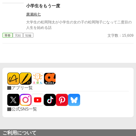
小学生をもう一度
廣瀬純七
大学生の松岡翔太が小学生の女の子の松岡翔子になって二度目の
人生を始める話
文字数：15,609
青春
完結
短編
アプリ一覧
公式SNS一覧
ご利用について