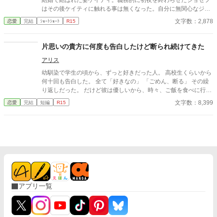
結婚で結ばれた妻ケイティ。義務的に初夜を終わらせたジョゼフ
はその後ケイティに触れる事は無くなった。自分に無関心なジョ
ゼフとの結婚生活に寂しさと不満を感じながらも簡単に離縁出来
文字数：2,878
恋愛
完結
ｼｮｰﾄｼｮｰﾄ
R15
ないしがらみにケイティは全てを諦めていた。そんなある時、公
爵家の裏庭に弱った雄猫が迷い込みケイティはその猫を保護して
飼うことにした。 ざまぁ。ゆるゆる設定
片思いの貴方に何度も告白したけど断られ続けてきた
アリス
幼馴染で学生の頃から、ずっと好きだった人。 高校生くらいから
何十回も告白した。 全て「好きなの」 「ごめん、断る」 その繰
り返しだった。 だけど彼は優しいから、時々、ご飯を食べに行っ
たり、デートはしてくれる。 紛らわしいと思う。 彼に好きな人が
文字数：8,399
恋愛
完結
短編
R15
いるわけではない。 まだそれなら諦めがつく。 彼はカイル=クレ
シア23歳 イケメンでモテる。 私はアリア=ナターシャ20歳 普通
で人には可愛い方だと言われた。 そんなある日 私が20歳になっ
た時だった。 両親が見合い話を持ってきた。 最後の告白をしよう
と思った。 ダメなら見合いをすると言った。 その見合い相手に溺
愛される。
アプリ一覧