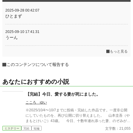
2025-09-28 00:42:07
ひとまず
2025-09-10 17:41:31
うーん
もっと見る
このコンテンツについて報告する
あなたにおすすめの小説
【完結】今日、愛する妻が死にました。
こころ ゆい
※2025/10/4〜10/7までに投稿・完結した作品です。一度非公開
にしていたものを、再び公開に切り替えました。 山本圭吾（や
まもとけいご）43歳。 今日、十数年連れ添った妻、のぞみが末
期がんのため、この世を去った。 圭吾は、愛する妻の死を受け
文字数：21,055
ミステリー
完結
短編
入れられず、ただただ悲しみに暮れていた。 そんな中、葬式の