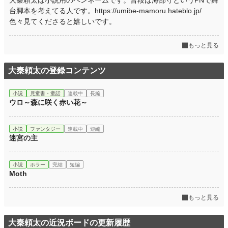
大秦頼太は小説用のペンネームです。普段は海部守というPNで舞
台脚本を考えてる人です。https://umibe-mamoru.hateblo.jp/
色々見てくださると嬉しいです。
もっと見る
大秦頼太の登録コンテンツ
小説
児童書・童話
連載中
長編
ウロ～森に咲く赤い花～
小説
ファンタジー
連載中
短編
迷宮の主
小説
ホラー
完結
短編
Moth
もっと見る
大秦頼太の近況ボードの更新履歴