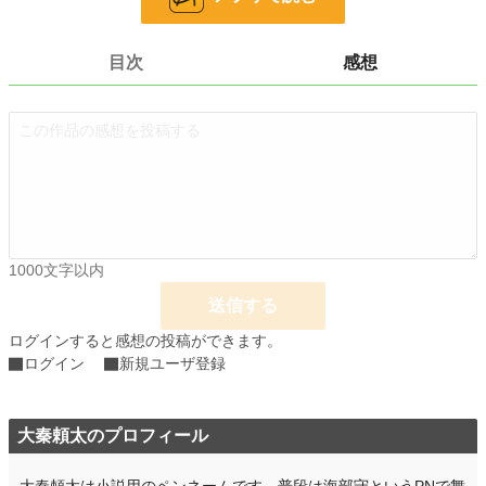
お気に入り
1
目次
感想
24h.ポイント
0 pt
文字数
11,343
更新日時
2015.12.29 21:52
初回公開日時
2015.12.29 21:51
初回完結日時
2015.12.29 21:52
週間ポイント
0 pt (228,574 位)
1000文字以内
月間ポイント
42 pt (83,903 位)
送信する
年間ポイント
168 pt (129,397 位)
ログインすると感想の投稿ができます。
ログイン
新規ユーザ登録
累計ポイント
4,843 pt (126,846 位)
大秦頼太のプロフィール