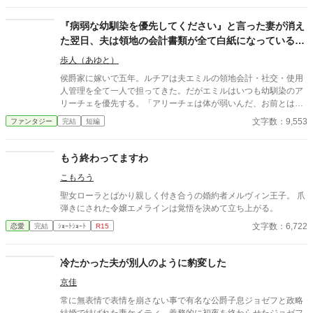
会場で声をかけてきた女性。 その女性の手には、一枚のハンカ
チが握られている。 それは、明らかに妻のものではなく、妻の
『病弱な幼馴染を優先してください』と言った妻が消え
好みからもかけ離れていた。 圭吾は訝しみながらも、そのハン
た翌日、夫は領地の会計書類が全て白紙になっているこ
カチを受け取る。 これから何が始まるとも知らないで。 圭吾
とに気づいた
は、死んだ妻をめぐる『謎』に知らず知らず足を踏み入れていく
歩人（あゆと）
ーーー。 ※作品の無断転載、AI学習など一切を固くお断りいたし
侯爵家に嫁いで五年。ルチアは夫エミルの領地会計・社交・使用
ます。（Do not reupload / use my writing for any purposes, inclu
人管理を全て一人で担ってきた。だがエミルはいつも幼馴染のア
ding for AI）
リーチェを優先する。「アリーチェは体が弱いんだ、お前とは違
う」——その言葉を百回聞いた日、ルチアは微笑んで離縁届に署
文字数：9,553
ファンタジー
完結
短編
名した。「ええ、私は丈夫ですから。どうぞ幼馴染様をお大事
に」。翌朝、エミルが目にしたのは——税務報告の締切、領民か
らの陳情の山、そして紅茶の淹れ方すら知らない自分。三ヶ月
もう終わってますわ
後、かつて「地味な妻」と呼ばれたルチアは、辺境伯の財務顧問
こもろう
として辣腕を振るっていた。
聖女ローラとばかり親しく付き合うの婚約者メルヴィン王子。 爪
弾きにされた令嬢エメラインは覚悟を決めて立ち上がる。
文字数：6,722
恋愛
完結
ｼｮｰﾄｼｮｰﾄ
R15
冷たかった夫が別人のように豹変した
京佳
常に無表情で表情を崩さない事で有名な公爵子息ジョゼフと政略