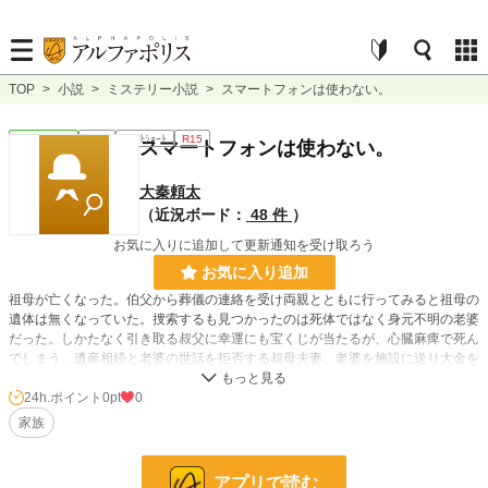
TOP
>
小説
>
ミステリー小説
>
スマートフォンは使わない。
ミステリー
完結
ｼｮｰﾄｼｮｰﾄ
R15
スマートフォンは使わない。
大秦頼太
（近況ボード：
48 件
）
お気に入りに追加して更新通知を受け取ろう
お気に入り追加
祖母が亡くなった。伯父から葬儀の連絡を受け両親とともに行ってみると祖母の
遺体は無くなっていた。捜索するも見つかったのは死体ではなく身元不明の老婆
だった。しかたなく引き取る叔父に幸運にも宝くじが当たるが、心臓麻痺で死ん
でしまう。遺産相続と老婆の世話を拒否する叔母夫妻。老婆を施設に送り大金を
手にする主人公の両親。家族は大金を手にすることで壊れていく。※ミステリー
って言うよりホラーかも知れません。
24h.ポイント
0pt
0
家族
小説
228,574 位 / 228,574 件
アプリで読む
ミステリー
5,379 位 / 5,379 件