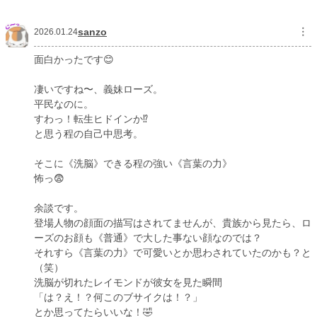
月間ポイント
890 pt (25,759 位)
sanzo
︙
2026.01.24
年間ポイント
305,884 pt (1,922 位)
面白かったです😊
累計ポイント
306,031 pt (14,978 位)
凄いですね〜、義妹ローズ。
平民なのに。
すわっ！転生ヒドインか⁉️
と思う程の自己中思考。
そこに《洗脳》できる程の強い《言葉の力》
怖っ😨
余談です。
登場人物の顔面の描写はされてませんが、貴族から見たら、ロ
ーズのお顔も《普通》で大した事ない顔なのでは？
それすら《言葉の力》で可愛いとか思わされていたのかも？と
（笑）
洗脳が切れたレイモンドが彼女を見た瞬間
「は？え！？何このブサイクは！？」
とか思ってたらいいな！🤣