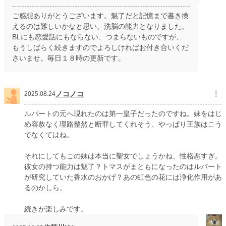
ご感想ありがとうございます。魅了だと記憶まで書き換
えるのは難しいかなと思い、洗脳の能力となりました。
BLにも恋愛話にもならない、つまらないものですが、
もうしばらく続きますのでよろしければお付き合いくだ
さいませ。毎日１８時の更新です。
ノコノコ
︙
2025.08.24
ルパートの元へ現れたのは第一皇子だったのですね。妹をはじ
め容赦なく理路整然と断罪してくれそう、やっぱり王族はこう
でなくてはね。
それにしてもこの妹は本当に聖女でしょうかね、性格悪すぎ。
彼女の持つ能力は魅了？トマスがまともになったのはルパート
が研究していた香水のおかげ？あの虹色の花には浄化作用があ
るのかしら。
続きが楽しみです。