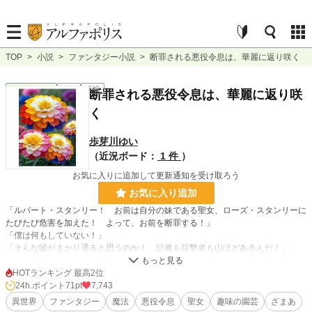
TOP
>
小説
>
ファンタジー小説
>
断罪される悪役令息は、華麗に返り咲く
ファンタジー
完結
長編
断罪される悪役令息は、華麗に返り咲
く
歩芽川ゆい
（近況ボード：
1 件
）
お気に入りに追加して更新通知を受け取ろう
お気に入り追加
「ルパート・スタンリー！ お前は自分の妹である聖女、ローズ・スタンリーに
たびたび危害を加えた！ よって、お前を断罪する！」
「僕は何もしていない！」
「そんな嘘がまかり通ると思うのか！ 証拠も目撃者も山ほどあるんだ！」
「ぼ、僕は悪くない！ だいたいそいつが！ ローズが悪いんだ！」
「王子、こんなやつのいう事をきいてやる必要はありません！ この場で処刑し
HOTランキング 最高2位
ましょう！」
24h.ポイント
71pt
7,743
異世界
ファンタジー
魔法
悪役令息
聖女
趣味の園芸
ざまあ
僕、ルパート１７歳は抵抗むなしく毒杯を飲まされてしまい、命を失った。