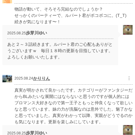
物語が動いて、そろそろ完結なのでしょうか？
せっかくのパーティーで、ルパート君がボコボコに。(T_T)
続きが気になります〜！
歩芽川ゆい
2025.08.25
あと２～３話続きます。ルパート君のご心配もありがと
うございますｗ 毎日１８時の更新を目指しています。
よろしくお願いいたします。
かりりん
︙
2025.08.24
真実が明かされて良かったです。カテゴリーがファンタジーだ
からBLみたいな展開にはならないと思うのですが個人的には
ブロマンス大好きなので第一王子ともっと仲良くなって欲しい
なと思っています。妹の力が洗脳なのは意外でした。魅了かな
と思っていました。真実がわかって以降、実親がどうでるのか
も気になります。更新を楽しみにしています。
歩芽川ゆい
2025.08.25