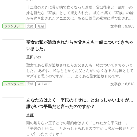
十二歳のときに母が病で亡くなった途端、父は後妻と一歳年下の
妹を新たな『家族』として迎え入れた。 彼らの築く『家族』の輪
から弾き出されたアニエスは、ある日義母の私室に呼び出され―
―。 タイトル通りのおっさんコメディーです。
文字数：9,905
ファンタジー
完結
短編
聖女の私が追放されたらお父さんも一緒についてきちゃ
いました。
重田いの
聖女である私が追放されたらお父さんも一緒についてきちゃいま
した。 あのお、私はともかくお父さんがいなくなるのは国として
マズイと思うのですが……。 よくある聖女追放ものです。
文字数：6,818
ファンタジー
完結
ｼｮｰﾄｼｮｰﾄ
あなた方はよく「平民のくせに」とおっしゃいますが…
誰がいつ平民だと言ったのですか？
水姫
頭の足りない王子とその婚約者はよく「これだから平民は…」
「平民のくせに…」とおっしゃられるのですが… 私が平民だとど
こで知ったのですか？