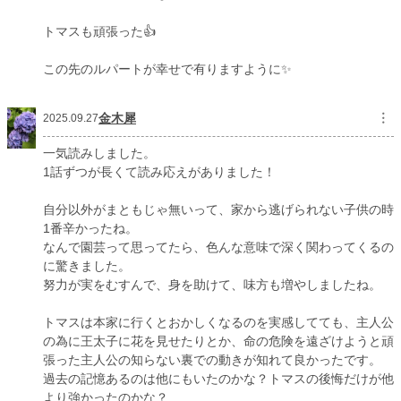
トマスも頑張った👍
この先のルパートが幸せで有りますように✨️
金木犀
︙
2025.09.27
一気読みしました。
1話ずつが長くて読み応えがありました！
自分以外がまともじゃ無いって、家から逃げられない子供の時
1番辛かったね。
なんで園芸って思ってたら、色んな意味で深く関わってくるの
に驚きました。
努力が実をむすんで、身を助けて、味方も増やしましたね。
トマスは本家に行くとおかしくなるのを実感してても、主人公
の為に王太子に花を見せたりとか、命の危険を遠ざけようと頑
張った主人公の知らない裏での動きが知れて良かったです。
過去の記憶あるのは他にもいたのかな？トマスの後悔だけが他
より強かったのかな？