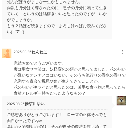
死んだほうがましな一生かもしれません。
両親も身分はく奪されたのに、息子の身分に頼って生き
ていく、というのは結構きついと思ったのですが、いか
がでしょうか。
もう２話ほど続きますので、よろしければお読みくださ
い(⌒∇⌒)
ねんねこ
︙
2025.08.25
完結おめでとうございます。
実は聖女サマ笑は、妖怪変化の類かと思ってました。花の匂い
が嫌いなオンナノコはいない、そのうち流行りの香水の香りで
充満する夜会で尻尾や角が生えてきて……とか。
花の匂いがキライだと思ったのは、苦手な食べ物と思ってたら
食材アレルギー持ちだったようなもの？
歩芽川ゆい
2025.08.26
ご感想ありがとうございます！ ローズの正体それでも
面白かったですねw
臭いなどが嫌いなのは、それが自分の魔法を打ち消して