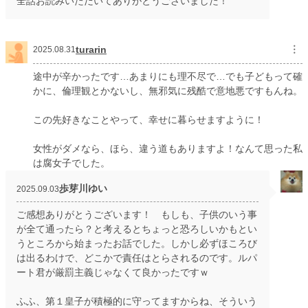
全話お読みいただいてありがとうございました！
turarin
︙
2025.08.31
途中が辛かったです…あまりにも理不尽で…でも子どもって確
かに、倫理観とかないし、無邪気に残酷で意地悪ですもんね。
この先好きなことやって、幸せに暮らせますように！
女性がダメなら、ほら、違う道もありますよ！なんて思った私
は腐女子でした。
歩芽川ゆい
2025.09.03
ご感想ありがとうございます！ もしも、子供のいう事
が全て通ったら？と考えるとちょっと恐ろしいかもとい
うところから始まったお話でした。しかし必ずほころび
は出るわけで、どこかで責任はとらされるのです。ルパ
ート君が厳罰主義じゃなくて良かったですｗ
ふふ、第１皇子が積極的に守ってますからね、そういう