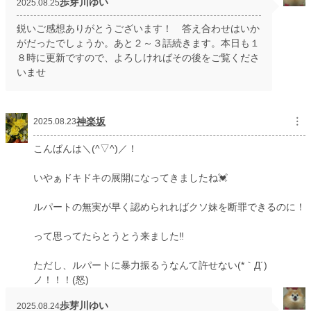
歩芽川ゆい
2025.08.25
鋭いご感想ありがとうございます！ 答え合わせはいか
がだったでしょうか。あと２～３話続きます。本日も１
８時に更新ですので、よろしければその後をご覧くださ
いませ
神楽坂
︙
2025.08.23
こんばんは＼(^▽^)／！
いやぁドキドキの展開になってきましたね💓
ルパートの無実が早く認められればクソ妹を断罪できるのに！
って思ってたらとうとう来ました‼️
ただし、ルパートに暴力振るうなんて許せない(*｀Д´)
ノ！！！(怒)
歩芽川ゆい
2025.08.24