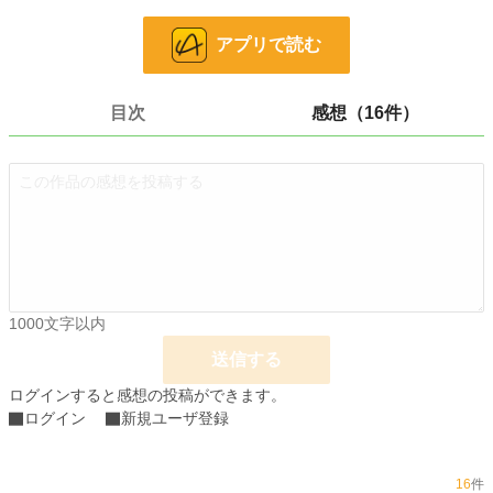
そこで目が覚めた。僕は現在９歳。今のは一体なんなのか。もしかして僕の未
アプリで読む
来？ 冗談じゃない、何とか回避しなければ！！
悪役令息ルパートが断罪を避けるためにとった手段とは。彼は断罪をさけられ
目次
感想（16件）
るのか。
小説
13,516 位 / 228,850 件
ファンタジー
2,455 位 / 53,336 件
お気に入り
1,012
24h.ポイント
71 pt
文字数
109,503
1000文字以内
更新日時
2025.08.28 18:00
送信する
ログインすると感想の投稿ができます。
初回公開日時
2025.08.16 05:30
ログイン
新規ユーザ登録
初回完結日時
2025.09.07 19:12
週間ポイント
182 pt (26,058 位)
16
件