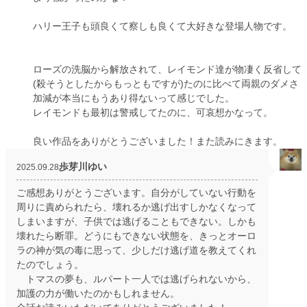
ハリー王子も頭良くて察しも良くて大好きな登場人物です。
ローズの洗脳から解放されて、レイモンド達が物凄く反省して
(殺そうとしたからもっともですが)たのに比べて両親のダメさ
加減が本当にもうあり得ないって感じでした。
レイモンドも最初は警戒してたのに、可哀想かなって。
良い作品をありがとうございました！また読みにきます。
歩芽川ゆい
2025.09.28
ご感想ありがとうございます。自分がしていない行動を
周りに責められたら、壊れるか逃げ出すしかなくなって
しまいますが、子供では逃げることもできない。しかも
壊れたら断罪。どうにもできない状態を、きっとオーロ
ラの神が気の毒に思って、少しだけ逃げ道を教えてくれ
たのでしょう。
トマスの夢も、ルパート一人では逃げられないから、
加護の力が働いたのかもしれません。