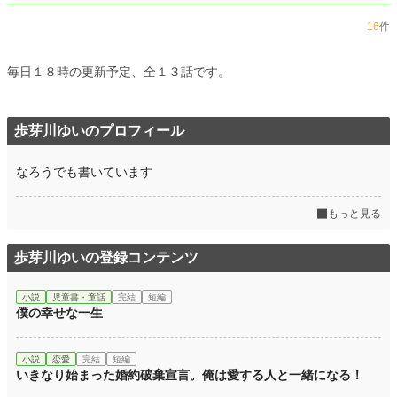
16
件
毎日１８時の更新予定、全１３話です。
歩芽川ゆいのプロフィール
なろうでも書いています
もっと見る
歩芽川ゆいの登録コンテンツ
小説
児童書・童話
完結
短編
僕の幸せな一生
小説
恋愛
完結
短編
いきなり始まった婚約破棄宣言。俺は愛する人と一緒になる！