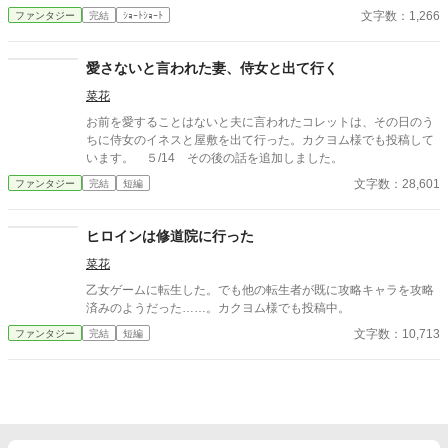
文字数：1,266
ファンタジー
完結
ｼｮｰﾄｼｮｰﾄ
愛さないと言われた妻、侍女と出て行く
菜花
お前を愛することはないと夫に言われたコレットは、その日のう
ちに侍女のイネスと屋敷を出て行った。カクヨム様でも投稿して
います。 ５/14 その後の話を追加しました。
文字数：28,601
ファンタジー
完結
短編
ヒロインは修道院に行った
菜花
乙女ゲームに転生した。でも他の転生者が既に攻略キャラを攻略
済みのようだった……。カクヨム様でも投稿中。
文字数：10,713
ファンタジー
完結
短編