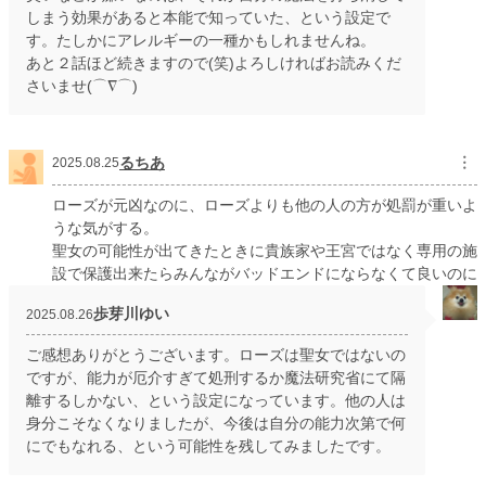
しまう効果があると本能で知っていた、という設定で
す。たしかにアレルギーの一種かもしれませんね。
あと２話ほど続きますので(笑)よろしければお読みくだ
さいませ(⌒∇⌒)
るちあ
︙
2025.08.25
ローズが元凶なのに、ローズよりも他の人の方が処罰が重いよ
うな気がする。
聖女の可能性が出てきたときに貴族家や王宮ではなく専用の施
設で保護出来たらみんながバッドエンドにならなくて良いのに
歩芽川ゆい
2025.08.26
ご感想ありがとうございます。ローズは聖女ではないの
ですが、能力が厄介すぎて処刑するか魔法研究省にて隔
離するしかない、という設定になっています。他の人は
身分こそなくなりましたが、今後は自分の能力次第で何
にでもなれる、という可能性を残してみましたです。