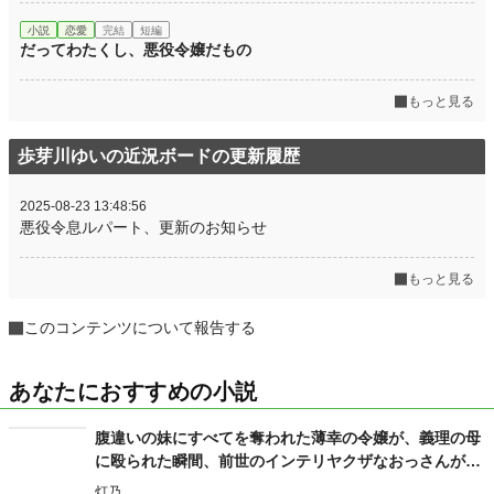
小説
恋愛
完結
短編
だってわたくし、悪役令嬢だもの
もっと見る
歩芽川ゆいの近況ボードの更新履歴
2025-08-23 13:48:56
悪役令息ルパート、更新のお知らせ
もっと見る
このコンテンツについて報告する
あなたにおすすめの小説
腹違いの妹にすべてを奪われた薄幸の令嬢が、義理の母
に殴られた瞬間、前世のインテリヤクザなおっさんがぶ
ちギレた場合。
灯乃