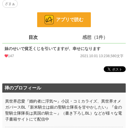
ざまぁ
アリーシャは幸せをつかめるのか。
※小説家になろうにも投稿中
アプリで読む
小説
29,959 位 / 228,726 件
目次
感想（1件）
恋愛
12,810 位 / 66,355 件
お気に入り
159
妹のせいで貧乏くじを引いてますが、幸せになります
147
2021.10.01 13:23
8,580文字
24h.ポイント
14 pt
文字数
8,580
更新日時
2021.10.01 13:23
初回公開日時
2021.10.01 13:23
禅のプロフィール
初回完結日時
2021.10.01 13:23
異世界恋愛『婚約者に浮気〜』小説・コミカライズ、異世界オメ
ガバースBL『新米騎士は銀の聖騎士隊長を甘やかしたい』『金の
週間ポイント
35 pt (53,125 位)
聖騎士隊隊長は異国の騎士～』（書き下ろしBL）などが様々な電
月間ポイント
294 pt (44,138 位)
子書籍サイトにて配信中
年間ポイント
18,842 pt (20,930 位)