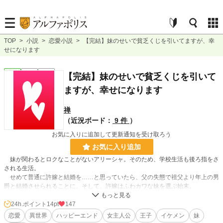
TOP
>
小説
>
恋愛小説
>
【完結】妹のせいで貧乏くじを引いてますが、幸
せになります
恋愛
完結
短編
【完結】妹のせいで貧乏くじを引いて
ますが、幸せになります
禅
（近況ボード：
9 件
）
お気に入りに追加して更新通知を受け取ろう
お気に入り追加
妹が関わるとロクなことがないアリーシャ。そのため、学校生活も後ろ指をさ
される生活。
せめて普通に許嫁と結婚を……と思っていたら、父の失態で祖父より年上の男
爵と結婚させられることに。そして、許嫁はふわカワな妹を選ぶ始末。
普通に幸せになりたかっただけなのに、どうしてこんなことに……
24h.ポイント
14pt
147
恋愛
異世界
ハッピーエンド
女主人公
王子
イケメン
妹
唯一の味方は学友のシーナのみ。