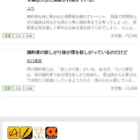
ユウ
婚約者を妹に奪われた伯爵家令嬢のアレーシャ。 我儘で世間知ら
ずの義妹は何もかも姉から奪い婚約者までも奪ってしまった。 侯
爵家は見目麗しく華やかな妹を望み捨てられてしまう。 そんな中
宮廷では英雄と謳われた大公殿下のお妃選びが囁かれる。
文字数：72,245
恋愛
完結
長編
婚約者の欲しがり妹が僕を欲しがっているのだけど
矢口愛留
僕の婚約者には、「欲しがり妹」がいる。 ある日、ついに彼女
は、姉の婚約者である僕を欲しがり始めた。 君は誰からも愛され
て当然だと勘違いしているようだけど、僕が心から愛しているの
は、君のお姉さんただ一人なんだよ？ ＊小説家になろうにも投稿
文字数：11,068
恋愛
完結
短編
しています。 ＊8/30続きを書きました。