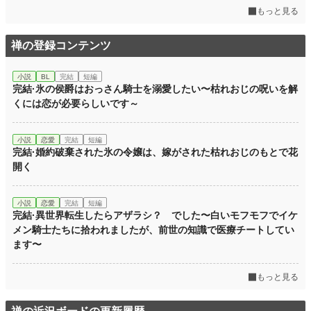
もっと見る
累計ポイント
140,932 pt (24,820 位)
禅の登録コンテンツ
小説
BL
完結
短編
完結·氷の侯爵はおっさん騎士を溺愛したい〜枯れおじの呪いを解
くには恋が必要らしいです～
小説
恋愛
完結
短編
完結·婚約破棄された氷の令嬢は、嫁がされた枯れおじのもとで花
開く
小説
恋愛
完結
短編
完結·異世界転生したらアザラシ？ でした〜白いモフモフでイケ
メン騎士たちに拾われましたが、前世の知識で医療チートしてい
ます〜
もっと見る