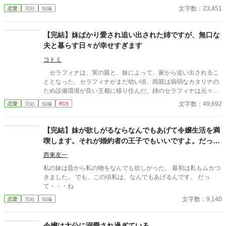
うち、私は遠い縁戚の地方領主に引き取られる。 そこで知らされ
文字数：23,451
恋愛
完結
短編
たのは、裏切った使用人についての真実だった……！ 悪役令嬢に
された少女が挑む、やり直しストーリー。
【完結】妹ばかり愛され追い出された姉ですが、無口な
夫と暮らす日々が幸せすぎます
コトミ
セラフィナは、実の親と、妹によって、家から追い出されるこ
ととなった。セラフィナがまだ幼い頃、両親は病弱なカタリナの
ため設備環境が良い王都に移り住んだ。姉のセラフィナは元々両
親とともに住んでいた田舎に使用人のマーサの二人きりで暮らす
文字数：49,692
恋愛
完結
短編
R15
こととなった。お金のない子爵家な上にカタリナのためお金を稼
がなくてはならないため、子供二人を王都で暮らすには無理があ
るとセラフィナだけ残されたのだ。そしてセラフィナが１９歳の
【完結】妹が欲しがるならなんでもあげて令嬢生活を満
時、３人が家へ戻ってきた。その理由はカタリナの婚約が上手く
喫します。それが婚約者の王子でもいいですよ。だっ
いかず王宮にいずらくなったためだ。やっと家族で暮らせると心
て…
待ちにしていたセラフィナは帰宅した父に思いがけないことを告
西東友一
げられる。 「お前はジェラール・モンフォール伯爵と結婚するこ
私の妹は昔から私の物をなんでも欲しがった。 最初は私もムカつ
とになった。すぐに荷物をまとめるんだ。一週間後には結婚式
きました。 でも、この頃私は、なんでもあげるんです。 だっ
だ」 困惑するセラフィナに対して、冷酷にも時間は進み続け、
て・・・ね
結婚生活が始まる。
文字数：9,140
恋愛
完結
短編
令嬢は大公に溺愛され過ぎている。