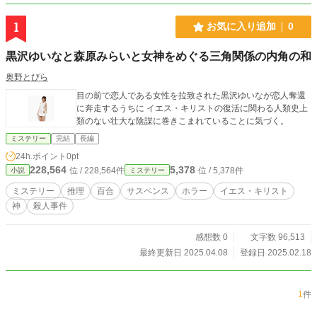
1
お気に入り追加
0
黒沢ゆいなと森原みらいと女神をめぐる三角関係の内角の和
奥野とびら
目の前で恋人である女性を拉致された黒沢ゆいなが恋人奪還
に奔走するうちに イエス・キリストの復活に関わる人類史上
類のない壮大な陰謀に巻きこまれていることに気づく。
ミステリー
完結
長編
24h.ポイント
0pt
228,564
5,378
位 / 228,564件
位 / 5,378件
小説
ミステリー
ミステリー
推理
百合
サスペンス
ホラー
イエス・キリスト
神
殺人事件
感想数 0
文字数 96,513
最終更新日 2025.04.08
登録日 2025.02.18
1
件