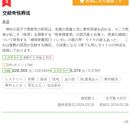
2
お気に入り追加
0
交錯奇怪葬送
蒼虚
神社の息子で警察官の和堂は、先輩の登藤と共に事件現場を訪れる。そこで死
者が起こす《怪罪》を調査する『怪奇捜査局』の四乃夜と出逢う。死者の感情に
ついて研究する『感情骨董団(フィレタ)』の星の琴・ライラの姿もあった。 こ
れは複数の思惑が交錯する物語。 小説家になろう様でも同じタイトルの作品を
投稿しております。
ミステリー
連載中
長編
R15
24h.ポイント
0pt
228,565
5,379
位 / 228,565件
位 / 5,379件
小説
ミステリー
ミステリー
刑事
探偵
怪奇
あの世
BL要素あり
事件解決
事件もどき
男主人公
会話多め
感想数 0
文字数 4,915
最終更新日 2024.03.10
登録日 2024.02.26
2
件