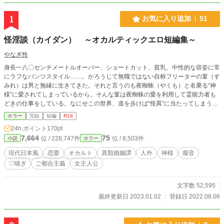
1
お気に入り追加
51
怪淫談（カイダン） ～オカルティックエロ短編集～
やなぎ怜
身長一八〇センチメートルオーバー、ショートカット、貧乳、中性的な容姿に常
にラフなパンツスタイル……。かろうじて無職ではない自称フリーターの菫（す
みれ）は男と無縁に生きてきた。それと言うのも夜蜘蛛（やくも）と名乗る“神
様”に愛されてしまっているから。そんな菫は夜蜘蛛の愛を利用して霊能力者も
どきの仕事をしている。なにせこの世界、道を歩けば“怪異”に当たってしまうく
らいなので――。 そんな一人と一柱がエッチしたりしなかったりしつつ、“怪
ホラー
完結
短編
R18
異”を解決したりしなかったりするオカルトエロストーリー。 ※色々と習作。主
24h.ポイント
170pt
人公orゲストモブ女子がエロい目に遭う話。エロ含めて基本全体的に馬鹿馬鹿し
7,664
75
位 / 228,747件
位 / 8,503件
小説
ホラー
い雰囲気なのでホラー要素はそれほど強くないです。 ※現在エピソード3まで掲
載（エピソード毎読切型です）。
現代日本風
恋愛
オカルト
異類婚姻譚
人外
神様
擬音
♡喘ぎ
ご都合主義
女主人公
文字数 52,595
最終更新日 2023.01.02
登録日 2022.08.06