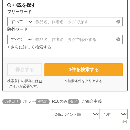
小説を探す
フリーワード
除外ワード
+ さらに詳しく検索する
保存する
4
件を検索する
検索条件の保存には
ロ
× 検索条件をクリアする
グイン
が必要です。
ホラー
R18のみ
ご都合主義
カテゴリ
R指定
タグ
4
件