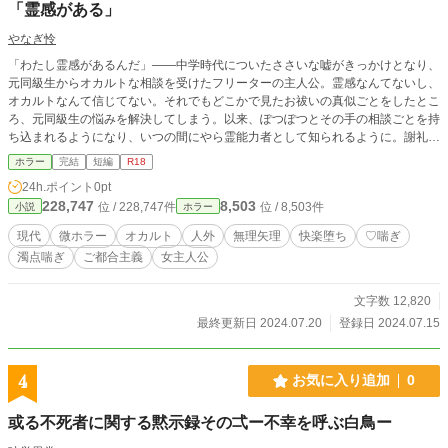
「霊感がある」
やなぎ怜
「わたし霊感があるんだ」――中学時代についたささいな嘘がきっかけとなり、
元同級生からオカルトな相談を受けたフリーターの主人公。霊感なんてないし、
オカルトなんて信じてない。それでもどこかで見たお祓いの真似ごとをしたとこ
ろ、元同級生の悩みを解決してしまう。以来、ぽつぽつとその手の相談ごとを持
ち込まれるようになり、いつの間にやら霊能力者として知られるように。謝礼金
に目がくらみ、霊能力者の真似ごとをし続けていた主人公だったが、ある依頼で
ホラー
完結
短編
R18
ひと目見て「ヤバイ」と感じる事態に直面し――。 ※性的表現あり。習作。荒
24h.ポイント
0pt
唐無稽なエロ小説です。潮吹き、小スカ/失禁、淫語あり（その他の要素はタグ
228,747
8,503
位 / 228,747件
位 / 8,503件
小説
ホラー
をご覧ください）。なぜか丸く収まってハピエン（主人公視点）に着地します。
※他投稿サイトにも掲載。
現代
微ホラー
オカルト
人外
無理矢理
快楽堕ち
♡喘ぎ
濁点喘ぎ
ご都合主義
女主人公
文字数 12,820
最終更新日 2024.07.20
登録日 2024.07.15
4
お気に入り追加
0
或る不死者に関する黙示録その弌ー不幸を呼ぶ白鳥ー