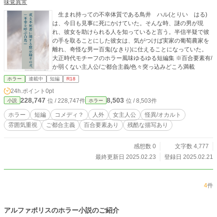
味覚異常
生まれ持っての不幸体質である鳥井 ハル(とりい はる)
は、今日も見事に死にかけていた。そんな時、謎の男が現
れ、彼女を助けられる人を知っていると言う。半信半疑で彼
の手を取ることにした彼女は、気がつけば実家の葡萄農家を
離れ、奇怪な男ー百鬼(なきり)に仕えることになっていた。
大正時代モチーフのホラー風味ゆるゆる短編集 ※百合要素有/
か弱くない主人公/ご都合主義/色々突っ込みどころ満載
ホラー
連載中
短編
R18
24h.ポイント
0pt
228,747
8,503
位 / 228,747件
位 / 8,503件
小説
ホラー
ホラー
短編
コメディ？
人外
女主人公
怪異/オカルト
雰囲気重視
ご都合主義
百合要素あり
残酷な描写あり
感想数 0
文字数 4,777
最終更新日 2025.02.23
登録日 2025.02.21
4
件
アルファポリスのホラー小説のご紹介