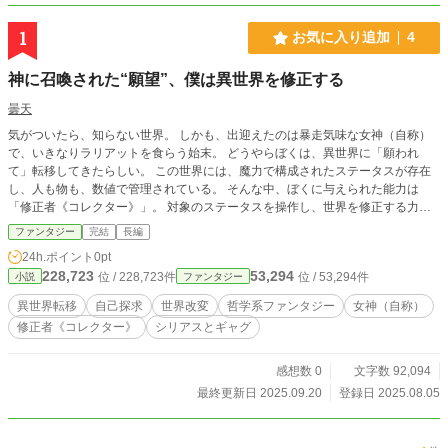
1
お気に入り追加
4
神に召喚された“願望”、僕は異世界を修正する
曇天
気がついたら、知らない世界。 しかも、出迎えたのは暴走気味な女神（自称）
で、いきなりラリアットを食らう始末。 どうやらぼくは、異世界に「願われ
て」転移してきたらしい。 この世界には、魔力で構成されたステータスが存在
し、人も物も、数値で管理されている。 そんな中、ぼくに与えられた能力は
「修正者《コレクター》」。 対象のステータスを操作し、世界を修正する力だ
った。 世界に現れ始めた「アンノーン」と呼ばれる異形の存在に立ち向かう。
ファンタジー
完結
長編
それは、願いの力が暴走した“誰かの心”の成れの果てだった。 ぼくは誰でもな
24h.ポイント
0pt
い。 でも、誰かがぼくを望んだなら――この世界で、ぼくの居場所を見つけて
228,723
53,294
位 / 228,723件
位 / 53,294件
小説
ファンタジー
みたい。 笑って、泣いて、戦って。 これは、存在の意味を探す異世界ファンタ
ジー。
異世界転移
自己探求
世界改変
哲学系ファンタジー
女神（自称）
修正者《コレクター》
シリアスとギャグ
感想数 0
文字数 92,094
最終更新日 2025.09.20
登録日 2025.08.05