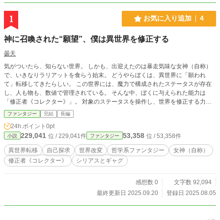
1
お気に入り追加
4
神に召喚された“願望”、僕は異世界を修正する
曇天
気がついたら、知らない世界。 しかも、出迎えたのは暴走気味な女神（自称）
で、いきなりラリアットを食らう始末。 どうやらぼくは、異世界に「願われ
て」転移してきたらしい。 この世界には、魔力で構成されたステータスが存在
し、人も物も、数値で管理されている。 そんな中、ぼくに与えられた能力は
「修正者《コレクター》」。 対象のステータスを操作し、世界を修正する力だ
った。 世界に現れ始めた「アンノーン」と呼ばれる異形の存在に立ち向かう。
ファンタジー
完結
長編
それは、願いの力が暴走した“誰かの心”の成れの果てだった。 ぼくは誰でもな
24h.ポイント
0pt
い。 でも、誰かがぼくを望んだなら――この世界で、ぼくの居場所を見つけて
229,041
53,358
位 / 229,041件
位 / 53,358件
小説
ファンタジー
みたい。 笑って、泣いて、戦って。 これは、存在の意味を探す異世界ファンタ
ジー。
異世界転移
自己探求
世界改変
哲学系ファンタジー
女神（自称）
修正者《コレクター》
シリアスとギャグ
感想数 0
文字数 92,094
最終更新日 2025.09.20
登録日 2025.08.05