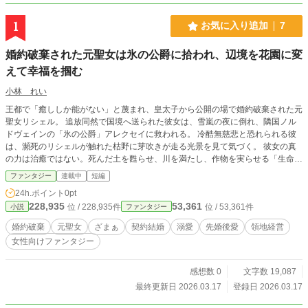
1
お気に入り追加
7
婚約破棄された元聖女は氷の公爵に拾われ、辺境を花園に変
えて幸福を掴む
小林 れい
王都で「癒ししか能がない」と蔑まれ、皇太子から公開の場で婚約破棄された元
聖女リシェル。 追放同然で国境へ送られた彼女は、雪嵐の夜に倒れ、隣国ノル
ドヴェインの「氷の公爵」アレクセイに救われる。 冷酷無慈悲と恐れられる彼
は、瀕死のリシェルが触れた枯野に芽吹きが走る光景を見て気づく。 彼女の真
の力は治癒ではない。死んだ土を甦らせ、川を満たし、作物を実らせる「生命女
神の権能」だった。 利害の一致から始まった契約結婚。 彼は彼女を守る盾を名
ファンタジー
連載中
短編
乗り、彼女は彼の領地を再生する剣となる。 だが共に冬を越え、飢えた村にパ
24h.ポイント
0pt
ンを焼き、傷ついた民の手を取り合ううち、 二人の間にあるはずの線引きは少
228,935
53,361
位 / 228,935件
位 / 53,361件
小説
ファンタジー
しずつ融けていく。 やがて聖女を失った祖国は荒廃し、かつて彼女を切り捨て
た皇太子は涙ながらに帰還を懇願するが―― リシェルの答えは、過去へ向かう
婚約破棄
元聖女
ざまぁ
契約結婚
溺愛
先婚後愛
領地経営
ものではない。 彼女が選ぶのは、自分を侮らない人々と築く新しい国、新しい
女性向けファンタジー
愛、新しい誇り。 これは「捨てられた少女」が「選び取る女王」になる、逆転
と溺愛の辺境再生譚。
感想数 0
文字数 19,087
最終更新日 2026.03.17
登録日 2026.03.17