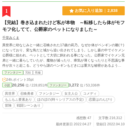
1
お気に入り追加
2,838
【完結】巻き込まれたけど私が本物 ～転移したら体がモフ
モフ化してて、公爵家のペットになりました～
千堂みくま
異世界に幼なじみと一緒に召喚された17歳の莉乃。なぜか体がペンギンの雛(？)
になっており、変な鳥だと城から追い出されてしまう。しかし森の中でイケメン
公爵様に拾われ、ペットとして大切に飼われる事になった。公爵家でイケメン兄
弟と一緒に暮らしていたが、魔物が減ったり、瘴気が薄くなったりと不思議な事
件が次々と起こる。どうやら謎のペンギンもどきには重大な秘密があるよう
で……？ ※恋愛要素あるけど進行はゆっくり目。※ファンタジーなので冒険し
ファンタジー
完結
長編
たりします。
24h.ポイント
35pt
20,256
3,272
位 / 228,851件
位 / 53,336件
小説
ファンタジー
異世界
召喚勇者
ファンタジー
女主人公
コメディ
もふもふ要素あり
ほのぼの(時々シリアスの予定)
恋愛はのんびり
冒険
戦闘シーンあり
感想数 47
文字数 216,312
最終更新日 2022.04.27
登録日 2022.04.10