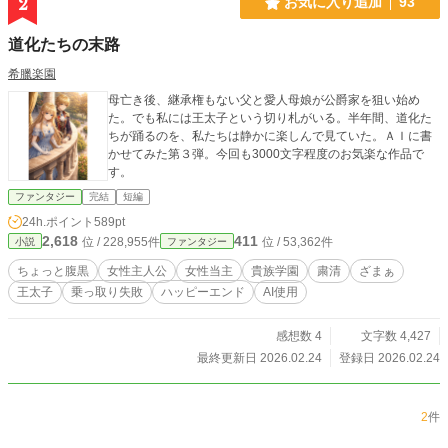
2
お気に入り追加
93
道化たちの末路
希臘楽園
母亡き後、継承権もない父と愛人母娘が公爵家を狙い始め
た。でも私には王太子という切り札がいる。半年間、道化た
ちが踊るのを、私たちは静かに楽しんで見ていた。ＡＩに書
かせてみた第３弾。今回も3000文字程度のお気楽な作品で
す。
ファンタジー
完結
短編
24h.ポイント
589pt
2,618
411
位 / 228,955件
位 / 53,362件
小説
ファンタジー
ちょっと腹黒
女性主人公
女性当主
貴族学園
粛清
ざまぁ
王太子
乗っ取り失敗
ハッピーエンド
AI使用
感想数 4
文字数 4,427
最終更新日 2026.02.24
登録日 2026.02.24
2
件