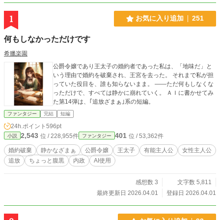
1
お気に入り追加
251
何もしなかっただけです
希臘楽園
公爵令嬢であり王太子の婚約者であった私は、「地味だ」と
いう理由で婚約を破棄され、王宮を去った。 それまで私が担
っていた役目を、誰も知らないまま。 ――ただ何もしなくな
っただけで、すべては静かに崩れていく。 ＡＩに書かせてみ
た第14弾は、｢追放ざまぁ｣系の短編。
ファンタジー
完結
短編
24h.ポイント
596pt
2,543
401
位 / 228,955件
位 / 53,362件
小説
ファンタジー
婚約破棄
静かなざまぁ
公爵令嬢
王太子
有能主人公
女性主人公
追放
ちょっと腹黒
内政
AI使用
感想数 3
文字数 5,811
最終更新日 2026.04.01
登録日 2026.04.01