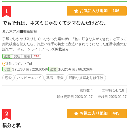
1
お気に入り追加
106
でもそれは、ネズミじゃなくてクマなんだけどな。
夏八木アオ
書籍情報
手紙でしかやり取りしていなかった婚約者に「他に好きな人ができた」と言って
婚約破棄を伝えたら、片想い相手の騎士に夜這いされそうになった伯爵令嬢のお
話です。 ※ムーンライトノベルズ掲載済み
恋愛
完結
短編
R18
24h.ポイント
7pt
37,130
16,254
位 / 228,635件
位 / 66,326件
小説
恋愛
恋愛
ハッピーエンド
執着・溺愛
残酷な描写ありは保険
感想数 4
文字数 14,718
最終更新日 2023.01.27
登録日 2023.01.27
2
お気に入り追加
449
親分と私