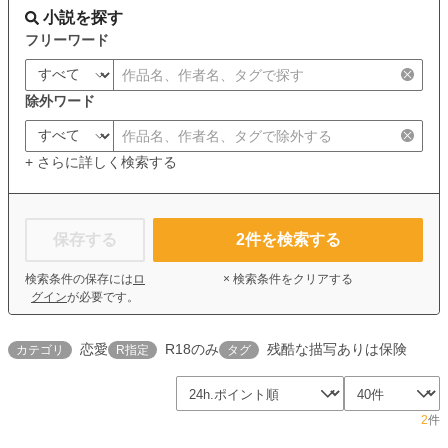
小説を探す
フリーワード
除外ワード
+ さらに詳しく検索する
保存する
2
件を検索する
検索条件の保存には
ロ
× 検索条件をクリアする
グイン
が必要です。
恋愛
R18のみ
残酷な描写ありは保険
カテゴリ
R指定
タグ
2
件