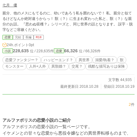
七月 優
親分、他のメスにもてるのに、幼いであろう私を囲わないで！ 私、親分と似て
るけどなんか絶対違うからっ！ 獣（？）に生まれ変わった私と、獣（？）な親
分のお話。 『思わぬ収穫？』シリーズと、同じ世界の話となります。 誤字・脱
字などご容赦ください。
恋愛
完結
長編
R18
24h.ポイント
0pt
228,635
66,326
位 / 228,635件
位 / 66,326件
小説
恋愛
恋愛ファンタジー？
ハッピーエンド？
異世界
溺愛/執着？
獣
モンスター
人外×人外
異類婚？
交尾？
残酷な描写ありは保険
文字数 44,935
最終更新日 2018.10.28
登録日 2018.10.19
2
件
アルファポリスの恋愛小説のご紹介
アルファポリスの恋愛小説の一覧ページです。
イケメンとの甘々な恋愛から悪役令嬢などの異世界転移ものまで、