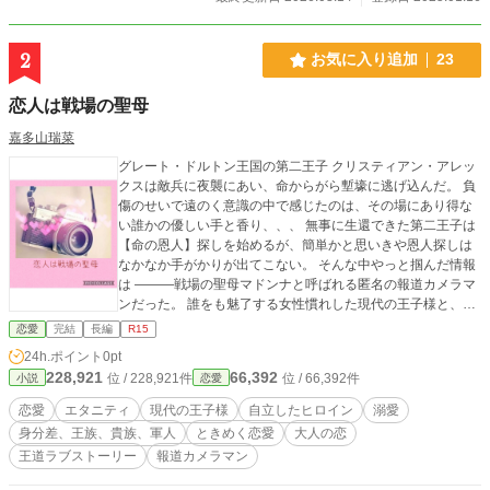
2
お気に入り追加
23
恋人は戦場の聖母
嘉多山瑞菜
グレート・ドルトン王国の第二王子 クリスティアン・アレッ
クスは敵兵に夜襲にあい、命からがら塹壕に逃げ込んだ。 負
傷のせいで遠のく意識の中で感じたのは、その場にあり得な
い誰かの優しい手と香り、、、 無事に生還できた第二王子は
【命の恩人】探しを始めるが、簡単かと思いきや恩人探しは
なかなか手がかりが出てこない。 そんな中やっと掴んだ情報
は ———戦場の聖母マドンナと呼ばれる匿名の報道カメラマ
ンだった。 誰をも魅了する女性慣れした現代の王子様と、勇
気があるけど、奥手で恋を知らない女性が、じれったいけど
恋愛
完結
長編
R15
少しづつ心を通わせわていく。 王子の一目惚れと見初められ
24h.ポイント
0pt
た女性が、様々な困難を乗り越えて、繰り広げていく溺愛ラ
228,921
66,392
位 / 228,921件
位 / 66,392件
小説
恋愛
ブストーリー。 別名【王子頑張れ物語？！】 どうか読む人皆
さまの胸がキュンキュンしますように。 ※ヒーローとヒロイ
恋愛
エタニティ
現代の王子様
自立したヒロイン
溺愛
ンの出会いまでに時間がかかります。 ※作者の好みを詰め込
身分差、王族、貴族、軍人
ときめく恋愛
大人の恋
んだご都合主義の王道恋物語です。 ※緩い現代の設定です。
王道ラブストーリー
報道カメラマン
※後半、戦争表現が若干あります。 ※日本以外の国名、団体
名はフィクションです。 ———————————- 完結ま