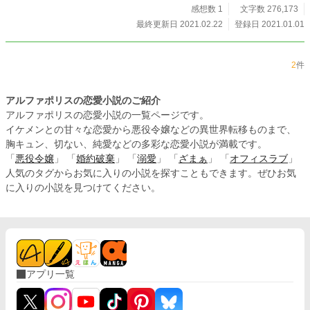
で、毎日、数話ずつ更新します！
感想数 1
文字数 276,173
最終更新日 2021.02.22
登録日 2021.01.01
2
件
アルファポリスの恋愛小説のご紹介
アルファポリスの恋愛小説の一覧ページです。
イケメンとの甘々な恋愛から悪役令嬢などの異世界転移ものまで、
胸キュン、切ない、純愛などの多彩な恋愛小説が満載です。
「
悪役令嬢
」 「
婚約破棄
」 「
溺愛
」 「
ざまぁ
」 「
オフィスラブ
」
人気のタグからお気に入りの小説を探すこともできます。ぜひお気
に入りの小説を見つけてください。
アプリ一覧