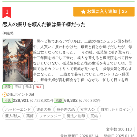
1
お気に入り追加
25
恋人の振りを頼んだ彼は皇子様だった
伊織愁
黒ヘビ族であるアヴリルは、三歳の頃にシェラン国を旅行
中、人買いに攫われかけた。母親と何とか逃げだしたが、母
親は亡くなってしまった。 その後、孤児院に引き取られ、
十二年間を過ごして来た。成人を迎えると孤児院を出て行か
ないといけない。孤児院を出た後の生活を考えていた頃、母
国であるカウントリムで親戚が見つかり、叔母夫婦と暮らす
事になった。 三歳まで暮らしていたカウントリムへ帰国
し、叔母夫婦が営む商会を手伝いながら、忙しく日々を過ご
している内に、いつの間にか成人から、三年の月日が経って
恋愛
完結
長編
R15
いた。 十八歳になったアヴリルに結婚の話が持ち上がって
24h.ポイント
0pt
いる事を知り、アヴリルは決断する。何としても、本物の番
228,921
66,392
位 / 228,921件
位 / 66,392件
小説
恋愛
を見つけると。そして、ある一人の青年と出会った事で、ア
ヴリルの恋が始まった。 『私、動物アレルギーなんです
ハッピーエンド
運命の番
身分差の恋
女主人公
自立したヒロイン
っ！』のスピンオフ。リジィの親友である黒ヘビ族、アヴリ
亜人/獣人
薬師
ファンタジー
魔法／刻印
完結
ルの恋物話。
文字数 300,113
最終更新日 2026.03.14
登録日 2025.01.16