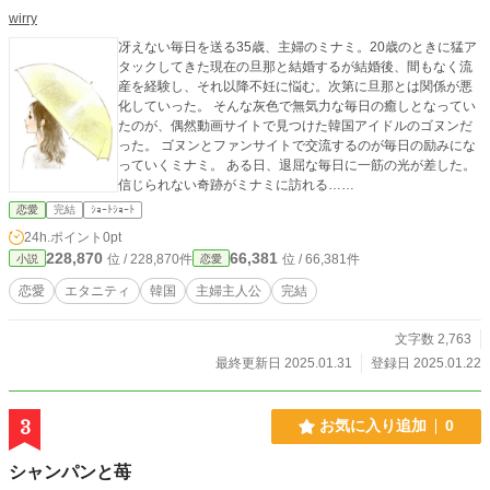
wirry
冴えない毎日を送る35歳、主婦のミナミ。20歳のときに猛ア
タックしてきた現在の旦那と結婚するが結婚後、間もなく流
産を経験し、それ以降不妊に悩む。次第に旦那とは関係が悪
化していった。 そんな灰色で無気力な毎日の癒しとなってい
たのが、偶然動画サイトで見つけた韓国アイドルのゴヌンだ
った。 ゴヌンとファンサイトで交流するのが毎日の励みにな
っていくミナミ。 ある日、退屈な毎日に一筋の光が差した。
信じられない奇跡がミナミに訪れる……
恋愛
完結
ｼｮｰﾄｼｮｰﾄ
24h.ポイント
0pt
228,870
66,381
位 / 228,870件
位 / 66,381件
小説
恋愛
恋愛
エタニティ
韓国
主婦主人公
完結
文字数 2,763
最終更新日 2025.01.31
登録日 2025.01.22
3
お気に入り追加
0
シャンパンと苺