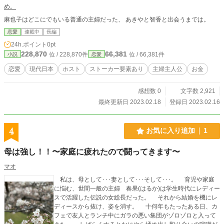
め。
麻也子はどこにでもいる普通の主婦だった、 あきやと智香と出会うまでは。
恋愛
連載中
長編
24h.ポイント
0pt
228,870
66,381
位 / 228,870件
位 / 66,381件
小説
恋愛
恋愛
現代日本
ホスト
ストーカー要素あり
主婦主人公
お金
感想数 0
文字数 2,921
最終更新日 2023.02.18
登録日 2023.02.16
4
お気に入り追加
1
母は強し！！〜家庭に疲れたので闘ってきます〜
マオ
私は、母として･･･妻として･･･そして･･･。 育児や家庭
に悩む、世間一般の主婦 春果(はるか)は学生時代にレディー
スで活躍した伝説の女総長だった。 それから結婚を機にレ
ディースから抜け、姿を消す。 十何年もたったある日、カ
フェで友人とランチ中にガラの悪い集団がゾロゾロと入って