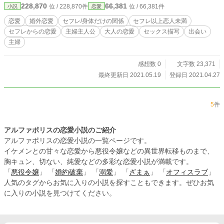
228,870
66,381
位 / 228,870件
位 / 66,381件
小説
恋愛
恋愛
婚外恋愛
セフレ/身体だけの関係
セフレ以上恋人未満
セフレからの恋愛
主婦主人公
大人の恋愛
セックス描写
出会い
主婦
感想数 0
文字数 23,371
最終更新日 2021.05.19
登録日 2021.04.27
5
件
アルファポリスの恋愛小説のご紹介
アルファポリスの恋愛小説の一覧ページです。
イケメンとの甘々な恋愛から悪役令嬢などの異世界転移ものまで、
胸キュン、切ない、純愛などの多彩な恋愛小説が満載です。
「
悪役令嬢
」 「
婚約破棄
」 「
溺愛
」 「
ざまぁ
」 「
オフィスラブ
」
人気のタグからお気に入りの小説を探すこともできます。ぜひお気
に入りの小説を見つけてください。