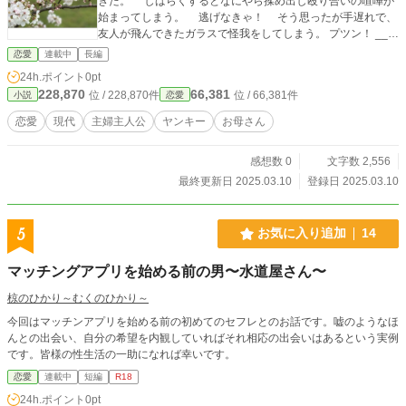
きた。 しばらくするとなにやら揉め出し殴り合いの喧嘩が
始まってしまう。 逃げなきゃ！ そう思ったが手遅れで、
友人が飛んできたガラスで怪我をしてしまう。 プツン！ __頭
の中で中かが切れた。 「ちょっと！！あんたら！何してく
恋愛
連載中
長編
れとんか！！」 我を忘れ、怒鳴りながら殴ってしまった。
24h.ポイント
0pt
そこからふと我に帰り、気づけば拳に血がついていて、なぜ
228,870
66,381
位 / 228,870件
位 / 66,381件
小説
恋愛
か周りに何人も倒れていた。 「えっ････････････。」 怒り
で我を忘れて倒しちゃった！？ ひょんな事から荒くれ者達
恋愛
現代
主婦主人公
ヤンキー
お母さん
のリーダー兼お母さんに！？ こんなはずじゃ！？な展開、
そして･･･。 「好きです！付き合って下さい！！」 「ごめん
感想数 0
文字数 2,556
なさい！私、結婚して子供も2人いるの！」 アラサー主婦に
待ち受ける運命とは？
最終更新日 2025.03.10
登録日 2025.03.10
5
お気に入り追加
14
マッチングアプリを始める前の男〜水道屋さん〜
椋のひかり～むくのひかり～
今回はマッチンアプリを始める前の初めてのセフレとのお話です。嘘のようなほ
んとの出会い、自分の希望を内観していればそれ相応の出会いはあるという実例
です。皆様の性生活の一助になれば幸いです。
恋愛
連載中
短編
R18
24h.ポイント
0pt