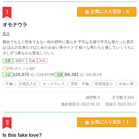
1
お気に入り追加
0
オモテウラ
美月
都会でもなく田舎でもない街の郊外に暮らす 平凡な主婦で平凡な母だった美月
は ほんの出来心ではじめた出会い系サイトで 様々な男たちと接していくうちに
少しずつ身も心も変化していく
恋愛
連載中
長編
R18
24h.ポイント
0pt
228,870
66,381
位 / 228,870件
位 / 66,381件
小説
恋愛
不倫
主婦主人公
セックスレス
浮気・不倫
性表現あり
出会い系
感想数 0
文字数 8,169
最終更新日 2022.09.19
登録日 2022.09.17
2
お気に入り追加
1
Is this fake love?