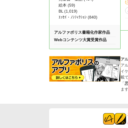
絵本 (59)
BL (1,019)
ｴｯｾｲ・ﾉﾝﾌｨｸｼｮﾝ (840)
アルファポリス書籍化作家作品
Webコンテンツ大賞受賞作品
ア
ア
イ
載
「
ま