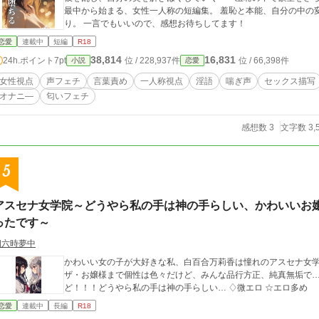
最中から始まる、女性一人称の短編集。 羞恥と本能、自分の中の
り。 一言でもいいので、感想お待ちしてます！
恋愛
連載中
短編
R18
38,814
16,831
24h.ポイント
7pt
位 / 228,937件
位 / 66,398件
小説
恋愛
女性視点
声フェチ
言葉責め
一人称視点
淫語
喘ぎ声
セックス描写
オナニ―
匂いフェチ
感想数 3
文字数 3,
5
アスセナ女学院～どうやら私の手は神の手らしい、かわいいお
ったです～
四六時夢中
かわいい女の子が大好きな私、白百合万莉香は憧れのアスセナ女
ザ・お嬢様まで個性は色々だけど、みんな品行方正、純真無垢で
ど！！！どうやら私の手は神の手らしい… ♢微エロ ☆エロ多め
恋愛
連載中
長編
R18