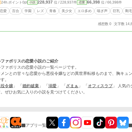
228,937
66,398
24h.ポイント
0pt
位 / 228,937件
位 / 66,398件
小説
恋愛
恋愛
百合
学園
レズ
青春
美少女
エロ多め
喘ぎ声
巨乳
剛
感想数 0
文字数 14,
ルファポリスの恋愛小説のご紹介
ルファポリスの恋愛小説の一覧ページです。
ケメンとの甘々な恋愛から悪役令嬢などの異世界転移ものまで、胸キュ
です。
悪役令嬢
」 「
婚約破棄
」 「
溺愛
」 「
ざまぁ
」 「
オフィスラブ
」 人気
す。ぜひお気に入りの小説を見つけてください。
アプリ一覧