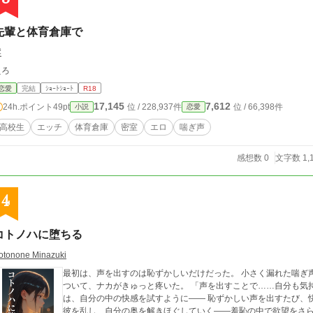
先輩と体育倉庫で
澪
えろ
恋愛
完結
ｼｮｰﾄｼｮｰﾄ
R18
17,145
7,612
24h.ポイント
49pt
位 / 228,937件
位 / 66,398件
小説
恋愛
高校生
エッチ
体育倉庫
密室
エロ
喘ぎ声
感想数 0
文字数 1,
4
コトノハに堕ちる
otonone Minazuki
最初は、声を出すのは恥ずかしいだけだった。 小さく漏れた喘ぎ
ついて、ナカがきゅっと疼いた。 「声を出すことで……自分も気
は、自分の中の快感を試すように―― 恥ずかしい声を出すたび、
彼を乱し、自分の奥を解きほぐしていく――羞恥の中で欲望をさらけ出す