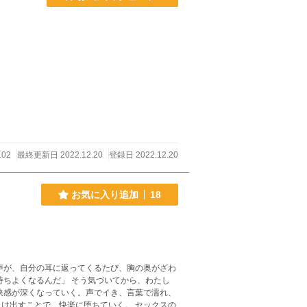
102
最終更新日 2022.12.20
登録日 2022.12.20
お気に入り追加
18
声が、自分の耳に返ってくるたび、胸の奥がざわ
持ちよくなるんだ」 そう気づいてから、わたし
快感が深くなっていく。声でイき、言葉で濡れ、
ことで、快楽に堕ちていく。 セックスの