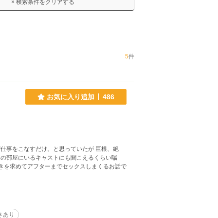
× 検索条件をクリアする
5
件
お気に入り追加
486
仕事をこなすだけ。と思っていたが 巨根、絶
隣の部屋にいるキャストにも聞こえるくらい喘
続きを求めてアフターまでセックスしまくるお話で
きあり