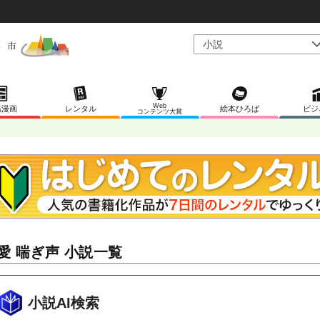
Web
稿漫画
レンタル
絵本ひろば
ビジ
コンテンツ大賞
愛 喘ぎ声 小説一覧
小説AI検索