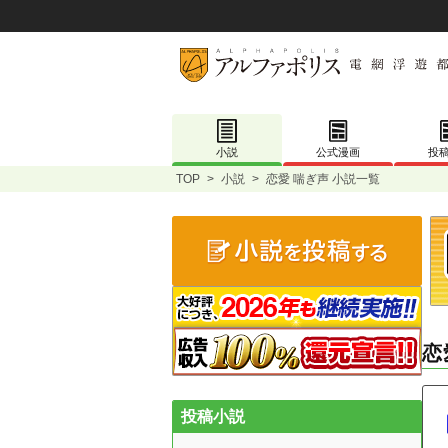
小説
公式漫画
投
TOP
>
小説
>
恋愛 喘ぎ声 小説一覧
恋
投稿小説