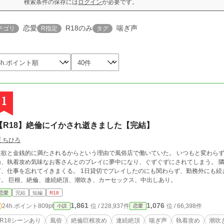
検索条件の保存には
ログイン
が必要です。
恋愛
R18のみ
喘ぎ声
テゴリ
R指定
タグ
1
【R18】絶倫にイかされ逝きました【完結】
桜 ちひろ
性欲と金銭的に満たされるからという理由で風俗店で働いていた。 いつもと変わらず
倫、執着攻め気味なお客さんとのプレイに夢中になり、ぐずぐずにされてしまう。 
ぎ、仕事を忘れてイきまくる。 1日貸切でプレイしたのにも関わらず、勤務外にも
す。 巨根、絶倫、連続絶頂、潮吹き、カーセックス、中出しあり。
恋愛
完結
短編
R18
1,861
1,076
24h.ポイント
809pt
位 / 228,937件
位 / 66,398件
小説
恋愛
R18シーンあり
風俗
絶倫巨根攻め
連続絶頂
喘ぎ声
執着攻め
潮吹