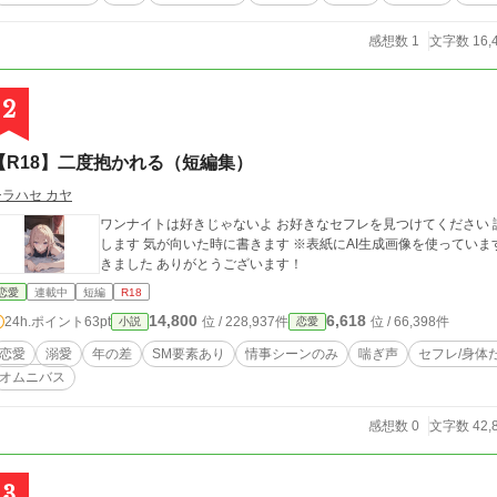
感想数 1
文字数 16,
2
【R18】二度抱かれる（短編集）
シラハセ カヤ
ワンナイトは好きじゃないよ お好きなセフレを見つけてください 読者様のいいねで学習して次のエピソードに生か
します 気が向いた時に書きます ※表紙にAI生成画像を使っています ※創作です 第18回恋愛小説大賞 奨励賞いただ
きました ありがとうございます！
恋愛
連載中
短編
R18
14,800
6,618
24h.ポイント
63pt
位 / 228,937件
位 / 66,398件
小説
恋愛
恋愛
溺愛
年の差
SM要素あり
情事シーンのみ
喘ぎ声
セフレ/身体
オムニバス
感想数 0
文字数 42,
3