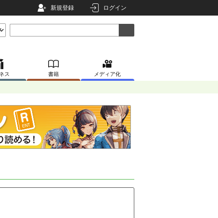
新規登録
ログイン
ネス
書籍
メディア化