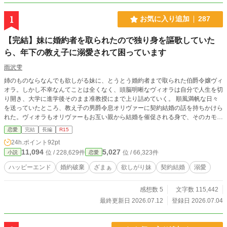
1
お気に入り追加
287
【完結】妹に婚約者を取られたので独り身を謳歌していた
ら、年下の教え子に溺愛されて困っています
雨沢雫
姉のものならなんでも欲しがる妹に、とうとう婚約者まで取られた伯爵令嬢ヴィ
オラ。しかし不幸なんてことは全くなく、頭脳明晰なヴィオラは自分で人生を切
り開き、大学に進学後そのまま准教授にまで上り詰めていく。 順風満帆な日々
を送っていたところ、教え子の男爵令息オリヴァーに契約結婚の話を持ちかけら
れた。ヴィオラもオリヴァーもお互い親から結婚を催促される身で、そのカモフ
ラージュに、と。 両親からの干渉に嫌気がさしていたヴィオラは、いずれ離婚
恋愛
完結
長編
R15
する前提で彼の契約を受け入れることにする。しかし、結婚が成立してから彼の
24h.ポイント
92pt
溺愛が始まる。 ヴィオラはオリヴァーを愛するつもりは一切なかった。自分が
11,094
5,027
位 / 228,629件
位 / 66,323件
小説
恋愛
気持ちを傾ければ、妹に邪魔をされて終わるに決まってるからだ。 一年で離婚
する気満々のヴィオラは、愛情を捧げてくる彼を適当にあしらい続けるが……？
ハッピーエンド
婚約破棄
ざまぁ
欲しがり妹
契約結婚
溺愛
■全31話＋幕間7話（全話執筆済み）
感想数 5
文字数 115,442
最終更新日 2026.07.12
登録日 2026.07.04