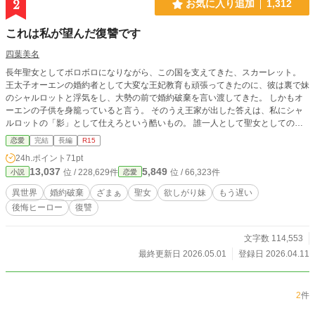
2
お気に入り追加
1,312
これは私が望んだ復讐です
四葉美名
長年聖女としてボロボロになりながら、この国を支えてきた、スカーレット。
王太子オーエンの婚約者として大変な王妃教育も頑張ってきたのに、彼は裏で妹
のシャルロットと浮気をし、大勢の前で婚約破棄を言い渡してきた。 しかもオ
ーエンの子供を身籠っていると言う。 そのうえ王家が出した答えは、私にシャ
ルロットの「影」として仕えろという酷いもの。 誰一人として聖女としての力
を認めず、馬鹿にしていたと知った私は決めました！ 絶対、みんなを後悔させ
恋愛
完結
長編
R15
てみせます！ ゆるゆるの世界観です。最初のほうに少し性的描写やセリフがあ
24h.ポイント
71pt
るので、念のためR15にしてあります こちらは以前別名義で書いた作品になり
13,037
5,849
位 / 228,629件
位 / 66,323件
小説
恋愛
ます。
異世界
婚約破棄
ざまぁ
聖女
欲しがり妹
もう遅い
後悔ヒーロー
復讐
文字数 114,553
最終更新日 2026.05.01
登録日 2026.04.11
2
件