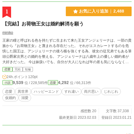
1
お気に入り追加
2,488
【完結】お荷物王女は婚約解消を願う
miniko
王家の瞳と呼ばれる色を持たずに生まれて来た王女アンジェリーナは、一部の貴
族から『お荷物王女』と蔑まれる存在だった。 それがエスカレートするのを危
惧した国王は、アンジェリーナの後ろ楯を強くする為、彼女の従兄弟でもある筆
頭公爵家次男との婚約を整える。 アンジェリーナは八歳年上の優しい婚約者が
大好きだった。 今は妹扱いでも、自分が大人になれば年の差も気にならなくな
り、少しづつ愛情が育つ事もあるだろうと思っていた。 だが、彼女はある日聞
恋愛
完結
短編
いてしまう。 「お役御免になる迄は、しっかりアンジーを守る」と言う彼の宣
24h.ポイント
120pt
言を。 ───そうか、彼は私を守る為に、一時的に婚約者になってくれただけな
9,539
4,292
位 / 228,585件
位 / 66,313件
小説
恋愛
のね。 それなら出来るだけ早く、彼を解放してあげなくちゃ･･････。 そして二
人は盛大にすれ違って行くのだった。 ※設定ユルユルですが、笑って許してく
恋愛
異世界
ハッピーエンド
すれ違い
両片思い
じれじれ
ださると嬉しいです。 ※感想欄、ネタバレ配慮しておりません。ご了承くださ
仮婚約
溺愛
い。
感想数 20
文字数 37,338
最終更新日 2023.02.03
登録日 2023.01.21