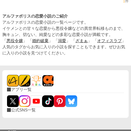
1
件
アルファポリスの恋愛小説のご紹介
アルファポリスの恋愛小説の一覧ページです。
イケメンとの甘々な恋愛から悪役令嬢などの異世界転移ものまで、
胸キュン、切ない、純愛などの多彩な恋愛小説が満載です。
「
悪役令嬢
」 「
婚約破棄
」 「
溺愛
」 「
ざまぁ
」 「
オフィスラブ
」
人気のタグからお気に入りの小説を探すこともできます。ぜひお気
に入りの小説を見つけてください。
アプリ一覧
公式SNS一覧