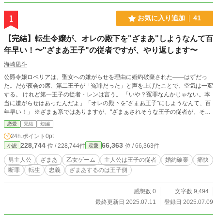
1
お気に入り追加
41
【完結】転生令嬢が、オレの殿下を"ざまあ"しようなんて百
年早い！〜"ざまあ王子"の従者ですが、やり返します〜
海崎凪斗
公爵令嬢ロベリアは、聖女への嫌がらせを理由に婚約破棄された――はずだっ
た。だが夜会の席、第二王子が「冤罪だった」と声を上げたことで、空気は一変
する。 けれど第一王子の従者・レンは言う。 「いや？冤罪なんかじゃない。本
当に嫌がらせはあったんだよ」「オレの殿下を"ざまあ王子"にしようなんて、百
年早い！」 ※ざまぁ系ではありますが、"ざまぁされそうな王子の従者が、それ
を阻止して悪役令嬢気取りの転生者をざまぁし返す話"です。主従モノに近いの
恋愛
完結
短編
で、ご注意ください。 プロローグ＋前後編で完結。
24h.ポイント
0pt
228,744
66,363
位 / 228,744件
位 / 66,363件
小説
恋愛
男主人公
ざまあ
乙女ゲーム
主人公は王子の従者
婚約破棄
痛快
断罪
転生
忠義
ざまあするのは王子側
感想数 0
文字数 9,494
最終更新日 2025.07.11
登録日 2025.07.09