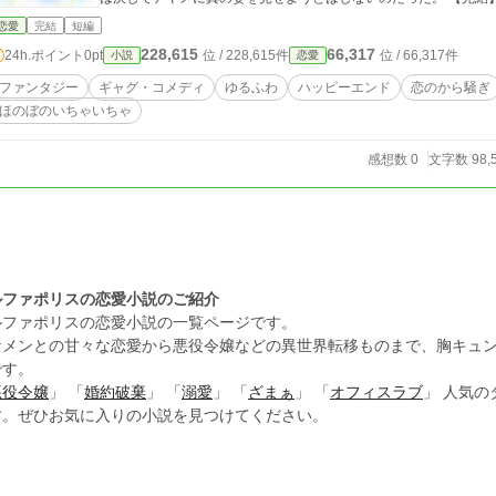
恋愛
完結
短編
228,615
66,317
24h.ポイント
0pt
位 / 228,615件
位 / 66,317件
小説
恋愛
ファンタジー
ギャグ・コメディ
ゆるふわ
ハッピーエンド
恋のから騒ぎ
ほのぼのいちゃいちゃ
感想数 0
文字数 98,
ルファポリスの恋愛小説のご紹介
ルファポリスの恋愛小説の一覧ページです。
ケメンとの甘々な恋愛から悪役令嬢などの異世界転移ものまで、胸キュ
です。
悪役令嬢
」 「
婚約破棄
」 「
溺愛
」 「
ざまぁ
」 「
オフィスラブ
」 人気
す。ぜひお気に入りの小説を見つけてください。