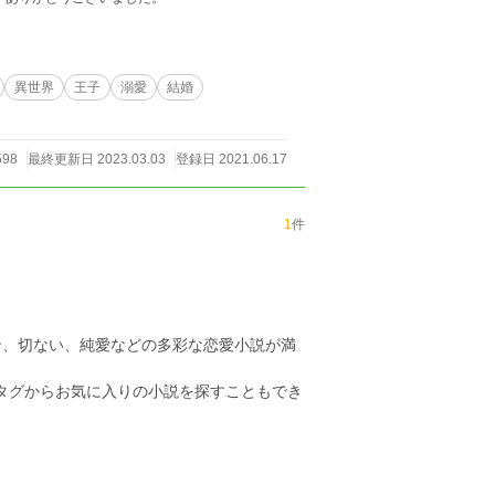
異世界
王子
溺愛
結婚
598
最終更新日 2023.03.03
登録日 2021.06.17
1
件
ン、切ない、純愛などの多彩な恋愛小説が満
のタグからお気に入りの小説を探すこともでき