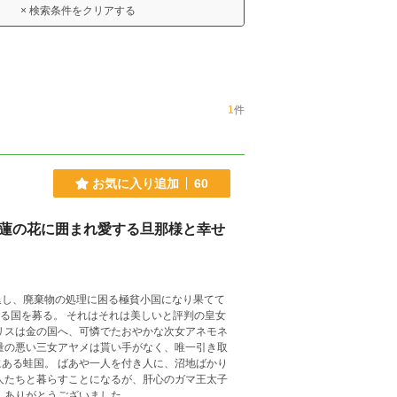
× 検索条件をクリアする
1
件
お気に入り追加
60
は蓮の花に囲まれ愛する旦那様と幸せ
退し、廃棄物の処理に困る極貧小国になり果てて
は美しいと評判の皇女
リスは金の国へ、可憐でたおやかな次女アネモネ
人に、沼地ばかり
人たちと暮らすことになるが、肝心のガマ王太子
の姿を見せようとはしないのだった。 【完結】ありがとうございました。