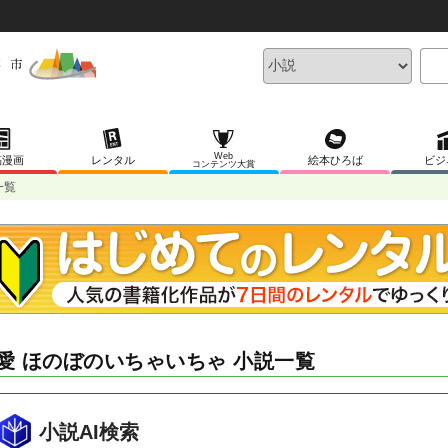
Web
稿漫画
レンタル
絵本ひろば
ビジ
コンテンツ大賞
一覧
愛 ほのぼのいちゃいちゃ 小説一覧
小説AI検索