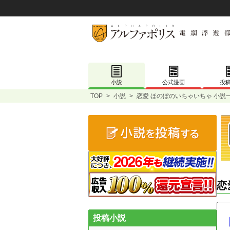
小説
公式漫画
投
TOP
>
小説
>
恋愛 ほのぼのいちゃいちゃ 小説
恋
投稿小説