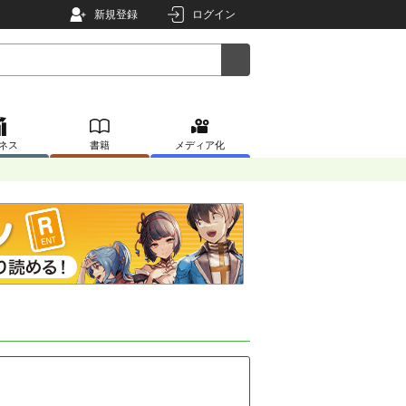
新規登録
ログイン
ネス
書籍
メディア化