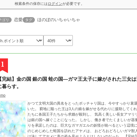
検索条件の保存には
ログイン
が必要です。
恋愛
ほのぼのいちゃいちゃ
テゴリ
タグ
1
【完結】金の国 銀の国 蛙の国―ガマ王太子に嫁がされた三女
に暮らす。
emo
かつて文明大国の異名をとったボッチャリ国は、今やすっかり衰
いた。 窮地に陥った王は3人の娘を嫁がせる代わりに援助してくれる国を募る。 それはそれ
たちに各国王子たちから求婚が殺到し、 気高く美しい長女アマリ
は銀の国へ嫁ぐことになった。 しかし、働き者でたくましいが器量の悪い三女アヤメは貰い手がなく、唯一引き取
りを承諾したのは、巨大なガマガエルの妖怪が統べるという辺境にある蛙国。 ばあや一人を付き
のじめじめした蛙国を訪れたアヤメは、 おどろおどろしいガマ獣
は決してアヤメに真