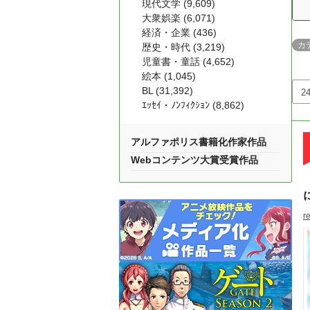
現代文学 (9,609)
大衆娯楽 (6,071)
経済・企業 (436)
カ
歴史・時代 (3,219)
児童書・童話 (4,652)
絵本 (1,045)
BL (31,392)
ｴｯｾｲ・ﾉﾝﾌｨｸｼｮﾝ (8,862)
アルファポリス書籍化作家作品
Webコンテンツ大賞受賞作品
r