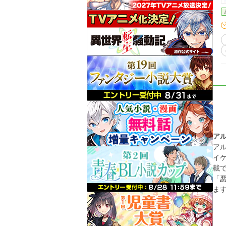
ア
ア
イ
載
「
ま