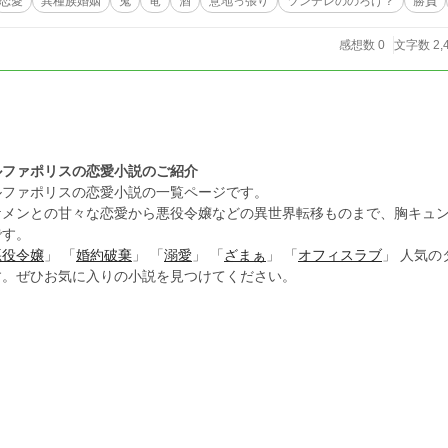
恋愛
異種族婚姻
鬼
竜
酒
意地っ張り
ツンデレののろけ？
勝負
感想数 0
文字数 2,
ルファポリスの恋愛小説のご紹介
ルファポリスの恋愛小説の一覧ページです。
ケメンとの甘々な恋愛から悪役令嬢などの異世界転移ものまで、胸キュ
です。
悪役令嬢
」 「
婚約破棄
」 「
溺愛
」 「
ざまぁ
」 「
オフィスラブ
」 人気
す。ぜひお気に入りの小説を見つけてください。