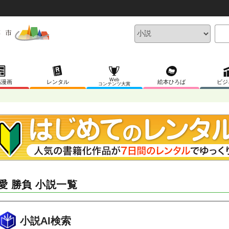
Web
稿漫画
レンタル
絵本ひろば
ビジ
コンテンツ大賞
愛 勝負 小説一覧
小説AI検索