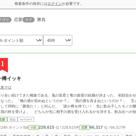
検索条件の保存には
ログイン
が必要です。
恋愛
勝負
テゴリ
タグ
1
一樽イッキ
真朱マロ
張り合い続けてきた種族である、鬼の若君と竜の姫君の結婚が決まった。 初顔合わ
酒が呑めぬというのか？」 「我の酒を呑まぬというのか？」 互いを責める言葉が同じように口からこぼれ出て、
て同時に「勝負だ！」と叫んだ。 「誰か樽を持てい！ 先に飲み干したモノの勝ちだ」 「よかろう！ 我が勝てば、そなたが先
恋愛
完結
ｼｮｰﾄｼｮｰﾄ
228,615
66,317
24h.ポイント
0pt
位 / 228,615件
位 / 66,317件
小説
恋愛