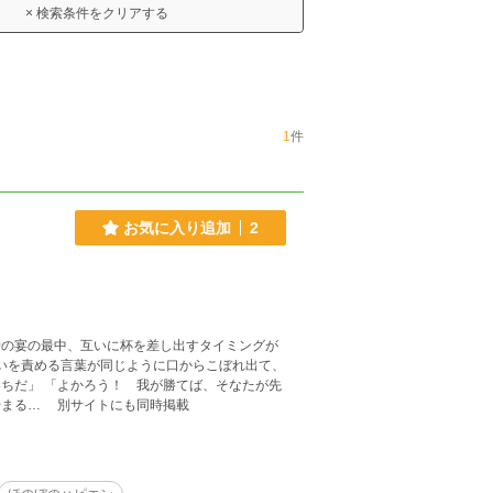
× 検索条件をクリアする
1
件
お気に入り追加
2
せの宴の最中、互いに杯を差し出すタイミングが
に我の杯を受けよ」 どちらが先に相手の酒を受け入れるかを決する、飲み比べが始まる… 別サイトにも同時掲載