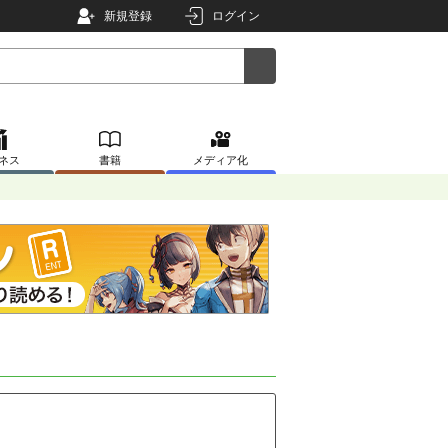
新規登録
ログイン
ネス
書籍
メディア化