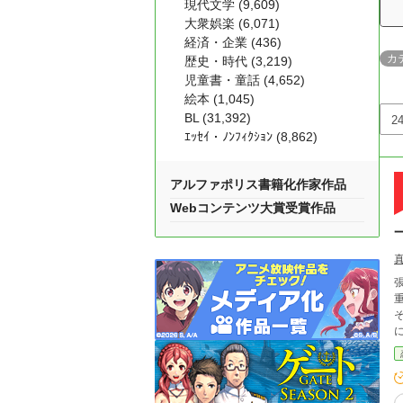
現代文学 (9,609)
大衆娯楽 (6,071)
経済・企業 (436)
カ
歴史・時代 (3,219)
児童書・童話 (4,652)
絵本 (1,045)
BL (31,392)
ｴｯｾｲ・ﾉﾝﾌｨｸｼｮﾝ (8,862)
アルファポリス書籍化作家作品
Webコンテンツ大賞受賞作品
重なった。 「俺の
そし