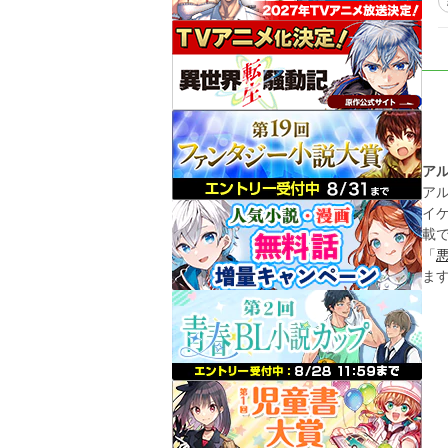
ア
ア
イ
載
「
ま