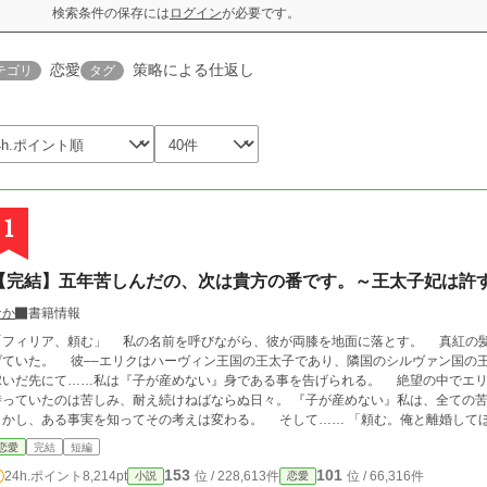
検索条件の保存には
ログイン
が必要です。
恋愛
策略による仕返し
テゴリ
タグ
1
【完結】五年苦しんだの、次は貴方の番です。～王太子妃は許
なか
書籍情報
、頼む」 私の名前を呼びながら、彼が両膝を地面に落とす。 真紅の髪に添えられた碧色の瞳が、乞うように私を見上
エリクはハーヴィン王国の王太子であり、隣国のシルヴァン国の王女の私––フィリアは彼の元へ嫁いだ。 しかし
嫁いだ先にて……私は『子が産めない』身である事を告げられる。 絶望の中でエリクは
待っていたのは苦しみ、耐え続けねばならぬ日々。 『子が産めない』私は、全て
し、ある事実を知ってその考えは変わる。 そして…… 「頼む。俺と離婚してほしい」 その言葉を、他でもないエリクから告
げさせる事が叶った。 実り叶ったこの瞬間、頭を落として頼み込むエリクに、私
恋愛
完結
短編
々、約五年。 それがようやく報われる。 でもね、許す気はない。 さぁ、エリク。 『次は貴方の番です』 ◇◇◇◇
153
101
24h.ポイント
8,214pt
位 / 228,613件
位 / 66,316件
小説
恋愛
ざまぁを多めにしたお話。 強い女性が活躍する爽快さを目指しております。 読