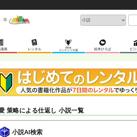
Web
稿漫画
レンタル
絵本ひろば
ビジ
コンテンツ大賞
愛 策略による仕返し 小説一覧
小説AI検索