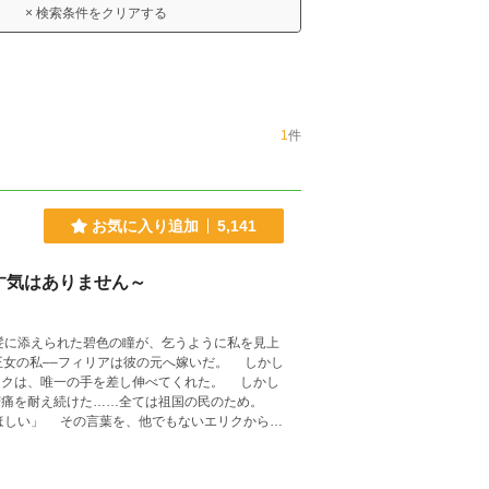
× 検索条件をクリアする
1
件
お気に入り追加
5,141
す気はありません～
、唯一の手を差し伸べてくれた。 しかし
の苦痛を耐え続けた……全ては祖国の民のため。
は口元に微笑みを刻む。 これまで苦しんでき
んでくださると嬉しいです！