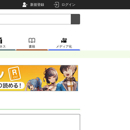
新規登録
ログイン
ネス
書籍
メディア化