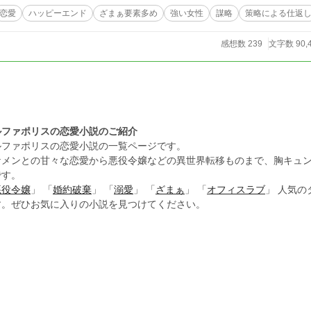
恋愛
ハッピーエンド
ざまぁ要素多め
強い女性
謀略
策略による仕返
感想数 239
文字数 90,
ルファポリスの恋愛小説のご紹介
ルファポリスの恋愛小説の一覧ページです。
ケメンとの甘々な恋愛から悪役令嬢などの異世界転移ものまで、胸キュ
です。
悪役令嬢
」 「
婚約破棄
」 「
溺愛
」 「
ざまぁ
」 「
オフィスラブ
」 人気
す。ぜひお気に入りの小説を見つけてください。