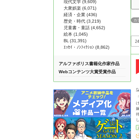
現代文学 (9,609)
大衆娯楽 (6,071)
経済・企業 (436)
カ
歴史・時代 (3,219)
児童書・童話 (4,652)
絵本 (1,045)
BL (31,391)
ｴｯｾｲ・ﾉﾝﾌｨｸｼｮﾝ (8,862)
アルファポリス書籍化作家作品
Webコンテンツ大賞受賞作品
「フィリア
げていた。 彼––
しか
た日