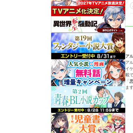
ア
ア
イ
載
「
ま