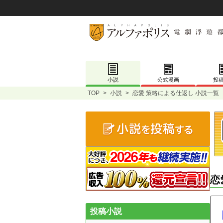
小説
公式漫画
投
TOP
>
小説
>
恋愛 策略による仕返し 小説一覧
恋
投稿小説