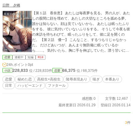
日野 夕稀
【第１話 香奈恵】 あたしは毎夜夢を見る。 男の人が、あた
しの股間に顔を埋めて、あたしの大切なところを舐める夢。
誰かは知らない。顔は見ていないから。 あたしは眠ったふり
をする。 彼に気付いていないふりをする。 そうして今夜も彼
の来訪を待ちわびて、眠ったふりをして、彼に足を開くの
だ。 【第２話 優一】 こんなこと、するつもりじゃなかっ
た。 だけどあいつが、あんまり無防備に眠っているか
ら……。 気付いたら、胸に手を伸ばしていた。漂う甘いにお
いに誘われて、足の間に顔を埋めていた。 それでも香奈恵は
恋愛
連載中
短編
R18
目を覚まさない。だから、だから俺は、もう我慢できなくな
24h.ポイント
0pt
って……。
228,833
66,375
位 / 228,833件
位 / 66,375件
小説
恋愛
恋愛
秘めた恋
高校生×高校生
陵辱表現あり
喘ぎ
本番あり
日常
ハッピーエンド
ファタール
感想数 0
文字数 12,467
最終更新日 2026.01.29
登録日 2026.01.14
3
件