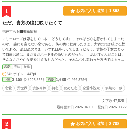
1
お気に入り追加
1,898
ただ、貴方の瞳に映りたくて
桃井すもも
書籍情報
マリーローズは恋をしている。 どうして彼に、それほど心を惹かれてしまった
のか。 誰にも言えない恋である。 胸の奥に仕舞ったまま、大切に抱き続ける想
いである。 恋は恋のまま、いずれは終わってしまうだろう。貴族の子女にとっ
て自由恋愛は、まだまだハードルの高いものだった。 思い浮かんだことは、
そんなささやかな夢を叶えるものだった。 それは少し変わった方法ではあった
けれど。 突然現れた可憐な令嬢に不穏な気配を感じながら、マリーローズは心
恋愛
完結
短編
に思い描くまま、エドワードとの恋を夢想する。 ミステリー作品『エバーシェ
24h.ポイント
447pt
リンは百舌鳥の巣に入る』のサイドストーリーとしてお楽しみください。 ❇こ
3,158
1,689
位 / 228,833件
位 / 66,375件
小説
恋愛
ちらの作品は、カクヨム様へも公開致しております。 ❇鬼の誤字脱字を修復す
べく公開後に激しい修正が入ります。 「間を置いて二度美味しい」とご笑覧下
恋愛
異世界
貴族令嬢
初恋
秘めた恋
恋愛小説家
偶然の一致
さいませ。 ❇登場人物のお名前が他作品とダダ被りする場合がございます。皆
様別人でございます。 ❇100%妄想の産物です。妄想なので史実とは異なってお
文字数 47,525
ります。 ❇妄想遠泳の果てに波打ち際に打ち上げられた妄想スイマーによる寝
物語です。 疲れたお心とお身体を妄想で癒やして頂けますと泳ぎ甲斐がありま
最終更新日 2026.04.10
登録日 2026.03.22
す。
2
お気に入り追加
2,708