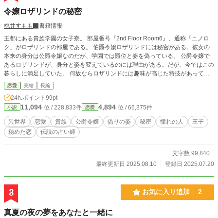
令嬢ロザリンドの秘密
桃井すもも
書籍情報
王都にある貴族学園の女子寮。 部屋番号『2nd Floor Room6』、通称「ニノロ
ク」がロザリンドの部屋である。 伯爵令嬢ロザリンドには秘密がある。彼女の
本来の身分は公爵令嬢なのだが、学園では爵位と姿を偽っている。 公爵令嬢で
あるロザリンドが、身分と姿を変えているのには理由がある。だが、今ではこの
暮らしに満足していた。 何故ならロザリンドには趣味が高じた特技があって、
学園で彼女は密かに知られていた。 困ったときのロザリンド、悩んだときのロ
恋愛
完結
長編
ザリンドと実しやかに囁かれているのである。 その日訪れた女子生徒のこと
24h.ポイント
99pt
を、ロザリンドは既に知っていた。彼女は王国の第五王子の婚約者だった。 ❇
11,094
4,894
位 / 228,833件
位 / 66,375件
小説
恋愛
こちらの作品は、他サイトへ別名義にて公開しております。 ❇完結しての内容
から、R15から全年齢へ設定変更致しました。 表現には留意しておりますが、
異世界
恋愛
貴族
公爵令嬢
偽りの姿
秘密
憧れの人
王子
苦手と思われるシーンがございましたら読み飛ばして頂けますようお願い申し上
秘めた恋
伝説の占い師
げます。 ❇作中にタロットや占星術が出て参りますが、解釈は作家の我流で
す。信用なさってはなりません。 ❇鬼の誤字脱字を修復すべく公開後に激しい
修正が入ります。 「間を置いて二度美味しい」とご笑覧下さいませ。 ❇100%妄
文字数 99,840
想の産物です。妄想なので史実とは異なっております。 ❇妄想遠泳の果てに波
最終更新日 2025.08.10
登録日 2025.07.20
打ち際に打ち上げられた妄想スイマーによる寝物語です。 疲れたお心とお身体
を妄想で癒やして頂けますと泳ぎ甲斐があります。 ❇座右の銘は「知らないこ
とは書けない」「嘘をつくなら最後まで」
3
お気に入り追加
2
真夏の夜の夢をあなたと一緒に