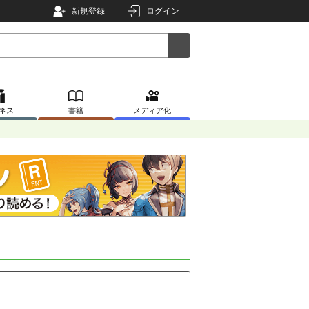
新規登録
ログイン
ネス
書籍
メディア化