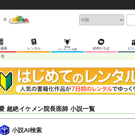
Web
稿漫画
レンタル
絵本ひろば
ビジ
コンテンツ大賞
一覧
愛 超絶イケメン院長医師 小説一覧
小説AI検索