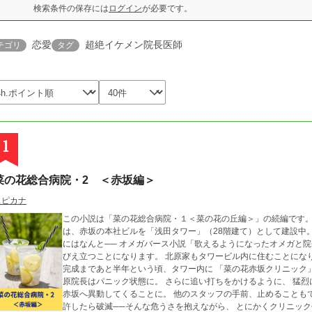
検索条件の保存には
ログイン
が必要です。
恋愛
超絶イケメン院長医師
テゴリ
タグ
1
菜の花総合病院・2 ＜赤坂編＞
スピカナ
この小説は「菜の花総合病院・１＜菜の花の丘編＞」の続編です。 あれから2年。 病院
は、赤坂の本社ビルを「浅田タワー」（28階建て）として建設中。 下層階には大小のコンサートホールが入り
にはなんと── オメガバース小説「歌えるようになったオメガと院長」に登場するミツワタワー（35階建て）がそ
びえ立つことになります。 北原家もタワービル内に住むことになり、 菜の花総合病院との往復で毎日が大忙し。
完成まであと半年という頃、タワー内に 「菜の花赤坂クリニック」と富裕層向け美容サロンを作ると聞かされ、 北
原院長はパニック状態に。 さらに追い打ちをかけるように、 猛烈に春樹へ気持ちを寄せてくる青山精神科医が、
赤坂へ異動してくることに。 他のスタッフの手前、止めることもできず、 “出会うのが遅すぎた”と焦る春樹。 気を
許したら破滅──そんな危うさを抱えながら、 とにかくクリニック作りに専念する日々が続きます。 しかし、そこ