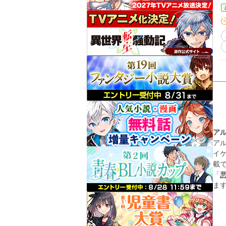
ア
ア
イ
載
「
ま