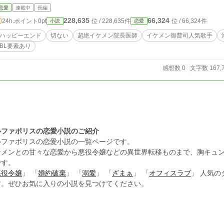
へ夏輝の強烈な嫉妬が降りかかり、 春樹の平穏はますます遠のいていくのでした。 なお、オメガバース小説 「歌
恋愛
連載中
長編
えるようになったオメガと院長―最初の波紋が落ちる時―」 の主人公たちとも交流があります。 タワービルが隣同
228,635
66,324
24h.ポイント
0pt
位 / 228,635件
位 / 66,324件
小説
恋愛
士のため、自然と関わりが生まれます。 よろしければ合わせてお楽しみください。 全体的に妄想で書いた小説で
す。 ふんわりとお楽しみいただければ幸いです。
ハッピーエンド
切ない
超絶イケメン院長医師
イケメン御曹司人気歌手
BL要素あり
感想数 0
文字数 167,
ルファポリスの恋愛小説のご紹介
ルファポリスの恋愛小説の一覧ページです。
ケメンとの甘々な恋愛から悪役令嬢などの異世界転移ものまで、胸キュ
です。
悪役令嬢
」 「
婚約破棄
」 「
溺愛
」 「
ざまぁ
」 「
オフィスラブ
」 人気
す。ぜひお気に入りの小説を見つけてください。