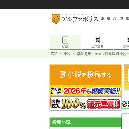
小説
公式漫画
投
TOP
>
小説
>
恋愛 超絶イケメン院長医師 小説
恋
投稿小説