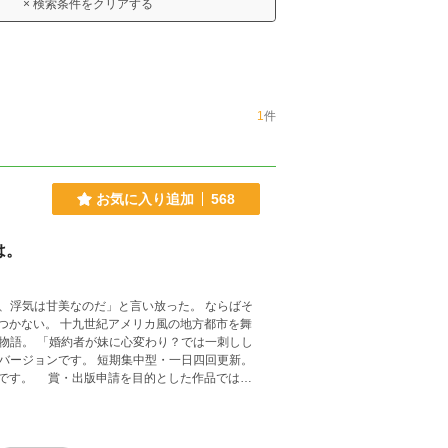
× 検索条件をクリアする
1
件
お気に入り追加
568
は。
、浮気は甘美なのだ」と言い放った。 ならばそ
もつかない。 十九世紀アメリカ風の地方都市を舞
は一刺しし
バージョンです。 短期集中型・一日四回更新。
品です。 賞・出版申請を目的とした作品ではあ