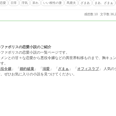
恋愛
日常
浮気
呆れ
いい根性の妻
馬鹿夫
ざまあ
まあ、ざまぁ
感想数 10
文字数 36,
ルファポリスの恋愛小説のご紹介
ルファポリスの恋愛小説の一覧ページです。
ケメンとの甘々な恋愛から悪役令嬢などの異世界転移ものまで、胸キュ
です。
悪役令嬢
」 「
婚約破棄
」 「
溺愛
」 「
ざまぁ
」 「
オフィスラブ
」 人気
す。ぜひお気に入りの小説を見つけてください。