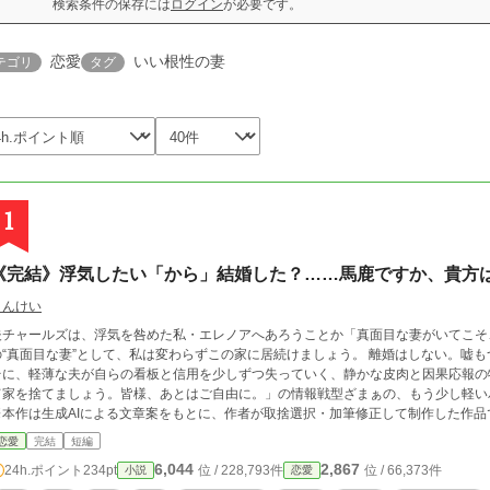
検索条件の保存には
ログイン
が必要です。
恋愛
いい根性の妻
テゴリ
タグ
1
《完結》浮気したい「から」結婚した？……馬鹿ですか、貴方
さんけい
夫チャールズは、浮気を咎めた私・エレノアへあろうことか「真面目な妻がいてこそ
の“真面目な妻”として、私は変わらずこの家に居続けましょう。 離婚はしない。嘘
に、軽薄な夫が自らの看板と信用を少しずつ失っていく、静かな皮肉と因果応報の物語。 「婚約者が妹に心変わり？で
て家を捨てましょう。皆様、あとはご自由に。」の情報戦型ざまぁの、もう少し軽い
※本作は生成AIによる文章案をもとに、作者が取捨選択・加筆修正して制作した作
りません。
恋愛
完結
短編
6,044
2,867
24h.ポイント
234pt
位 / 228,793件
位 / 66,373件
小説
恋愛