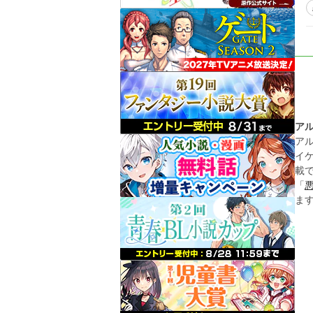
ア
ア
イ
載
「
ま