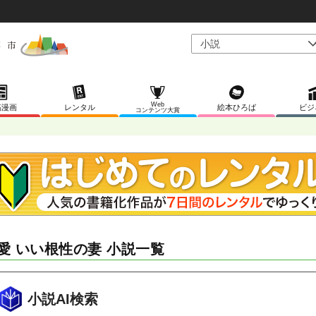
Web
稿漫画
レンタル
絵本ひろば
ビジ
コンテンツ大賞
愛 いい根性の妻 小説一覧
小説AI検索