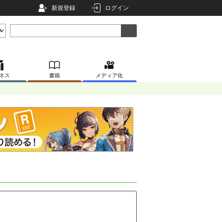
新規登録
ログイン
ネス
書籍
メディア化