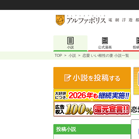
小説
公式漫画
投
TOP
>
小説
>
恋愛 いい根性の妻 小説一覧
恋
投稿小説