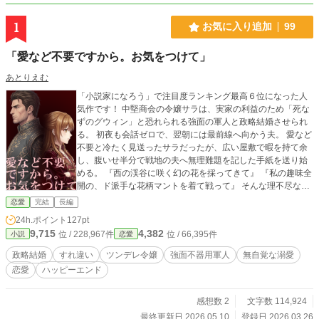
1
お気に入り追加
99
「愛など不要ですから。お気をつけて」
あとりえむ
「小説家になろう」で注目度ランキング最高６位になった人
気作です！ 中堅商会の令嬢サラは、実家の利益のため「死な
ずのグウィン」と恐れられる強面の軍人と政略結婚させられ
る。 初夜も会話ゼロで、翌朝には最前線へ向かう夫。 愛など
不要と冷たく見送ったサラだったが、広い屋敷で暇を持て余
し、腹いせ半分で戦地の夫へ無理難題を記した手紙を送り始
める。 『西の渓谷に咲く幻の花を採ってきて』 『私の趣味全
開の、ド派手な花柄マントを着て戦って』 そんな理不尽な要
求に「しゃーねーな」と文句を言いつつ応え続ける不器用な
恋愛
完結
長編
夫の誠実さに、サラは次第に惹かれていく。 そんなある日、
24h.ポイント
127pt
夫の部隊が孤立し、無情にも戦死公報が届く。 悲しむ間もな
9,715
4,382
位 / 228,967件
位 / 66,395件
小説
恋愛
く次の政略結婚を企む両親に、サラはついにブチ切れた。 商
人の娘としての手腕を振るって実家の物流を乗っ取り、両親
政略結婚
すれ違い
ツンデレ令嬢
強面不器用軍人
無自覚な溺愛
に絶縁を叩きつけると、自ら補給物資と特製のスパイスを抱
恋愛
ハッピーエンド
えて最前線へと乗り込んでいく。 これは、最悪の政略結婚か
ら始まった不器用な二人が、手紙と兵站、そして煮込み料理
の匂いを頼りに本当の夫婦になるまでの、愛と奇跡のラブス
感想数 2
文字数 114,924
トーリー
最終更新日 2026.05.10
登録日 2026.03.26