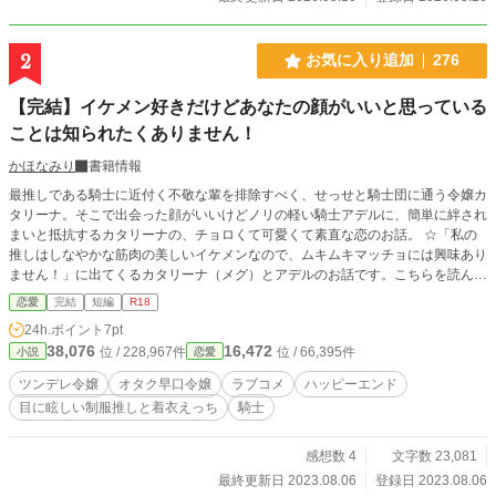
2
お気に入り追加
276
【完結】イケメン好きだけどあなたの顔がいいと思っている
ことは知られたくありません！
かほなみり
書籍情報
最推しである騎士に近付く不敬な輩を排除すべく、せっせと騎士団に通う令嬢カ
タリーナ。そこで出会った顔がいいけどノリの軽い騎士アデルに、簡単に絆され
まいと抵抗するカタリーナの、チョロくて可愛くて素直な恋のお話。 ☆「私の
推しはしなやかな筋肉の美しいイケメンなので、ムキムキマッチョには興味あり
ません！」に出てくるカタリーナ（メグ）とアデルのお話です。こちらを読んで
いなくても読めます。 ☆他サイトにも掲載しています。
恋愛
完結
短編
R18
24h.ポイント
7pt
38,076
16,472
位 / 228,967件
位 / 66,395件
小説
恋愛
ツンデレ令嬢
オタク早口令嬢
ラブコメ
ハッピーエンド
目に眩しい制服推しと着衣えっち
騎士
感想数 4
文字数 23,081
最終更新日 2023.08.06
登録日 2023.08.06