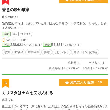
善意の婚約破棄
夜空のかけら
婚約破棄 それは、婚約していた者同士が当事者の一大事である。 しかし、とあ
る人が入ると…
恋愛
完結
ｼｮｰﾄｼｮｰﾄ
24h.ポイント
0pt
228,621
66,321
位 / 228,621件
位 / 66,321件
小説
恋愛
恋愛
幼馴染
婚約破棄
善意
とばっちり
他サイトでも投稿
感想数 1
文字数 1,247
最終更新日 2019.06.20
登録日 2019.06.20
4
お気に入り追加
10
カリスタは王命を受け入れる
真朱マロ
第三王子の不始末で、馬に変えられた騎士との婚姻を命じられた公爵令嬢カリス