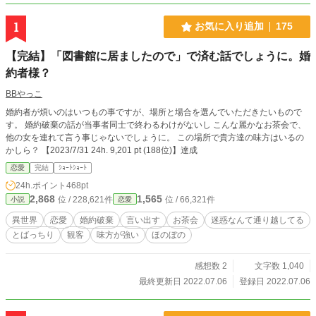
1
お気に入り追加
175
【完結】「図書館に居ましたので」で済む話でしょうに。婚
約者様？
BBやっこ
婚約者が煩いのはいつもの事ですが、場所と場合を選んでいただきたいもので
す。 婚約破棄の話が当事者同士で終わるわけがないし こんな麗かなお茶会で、
他の女を連れて言う事じゃないでしょうに。 この場所で貴方達の味方はいるの
かしら？ 【2023/7/31 24h. 9,201 pt (188位)】達成
恋愛
完結
ｼｮｰﾄｼｮｰﾄ
24h.ポイント
468pt
2,868
1,565
位 / 228,621件
位 / 66,321件
小説
恋愛
異世界
恋愛
婚約破棄
言い出す
お茶会
迷惑なんて通り越してる
とばっちり
観客
味方が強い
ほのぼの
感想数 2
文字数 1,040
最終更新日 2022.07.06
登録日 2022.07.06