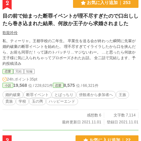
2
お気に入り追加
253
目の前で始まった断罪イベントが理不尽すぎたので口出しし
たら巻き込まれた結果、何故か王子から求婚されました
歌龍吟伶
私、ティーリャ。王都学校の二年生。 卒業生を送る会が終わった瞬間に先輩が
婚約破棄の断罪イベントを始めた。 理不尽すぎてイライラしたから口を挟んだ
ら、お前も同罪だ！って謎のトバッチリ…マジないわー。 …と思ったら何故か
王子様に気に入られちゃってプロポーズされたお話。 全二話で完結します、予
約投稿済み
恋愛
完結
短編
24h.ポイント
35pt
19,568
8,575
位 / 228,621件
位 / 66,321件
小説
恋愛
婚約破棄
断罪イベント
とばっちり
傍観者から参加者へ
王族
貴族
学校
玉の輿
ハッピーエンド
感想数 6
文字数 7,114
最終更新日 2021.11.01
登録日 2021.11.01
3
お気に入り追加
22