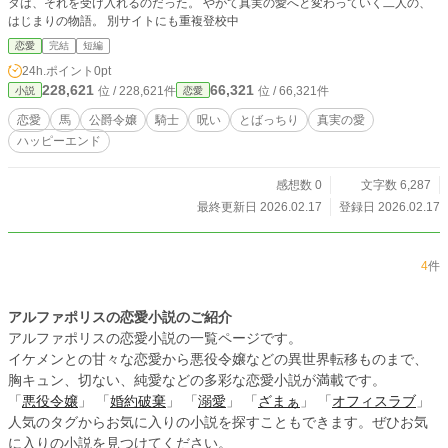
タは、それを受け入れるのだった。 やがて真実の愛へと変わっていく二人の、
はじまりの物語。 別サイトにも重複登校中
恋愛
完結
短編
24h.ポイント
0pt
228,621
66,321
位 / 228,621件
位 / 66,321件
小説
恋愛
恋愛
馬
公爵令嬢
騎士
呪い
とばっちり
真実の愛
ハッピーエンド
感想数 0
文字数 6,287
最終更新日 2026.02.17
登録日 2026.02.17
4
件
アルファポリスの恋愛小説のご紹介
アルファポリスの恋愛小説の一覧ページです。
イケメンとの甘々な恋愛から悪役令嬢などの異世界転移ものまで、
胸キュン、切ない、純愛などの多彩な恋愛小説が満載です。
「
悪役令嬢
」 「
婚約破棄
」 「
溺愛
」 「
ざまぁ
」 「
オフィスラブ
」
人気のタグからお気に入りの小説を探すこともできます。ぜひお気
に入りの小説を見つけてください。