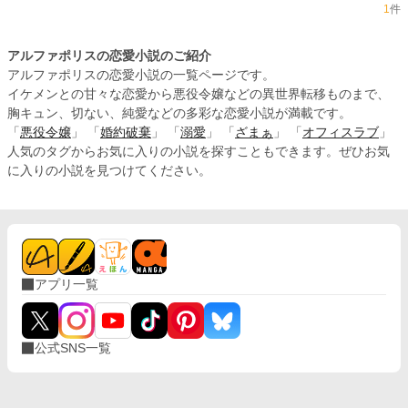
1
件
アルファポリスの恋愛小説のご紹介
アルファポリスの恋愛小説の一覧ページです。
イケメンとの甘々な恋愛から悪役令嬢などの異世界転移ものまで、
胸キュン、切ない、純愛などの多彩な恋愛小説が満載です。
「
悪役令嬢
」 「
婚約破棄
」 「
溺愛
」 「
ざまぁ
」 「
オフィスラブ
」
人気のタグからお気に入りの小説を探すこともできます。ぜひお気
に入りの小説を見つけてください。
アプリ一覧
公式SNS一覧