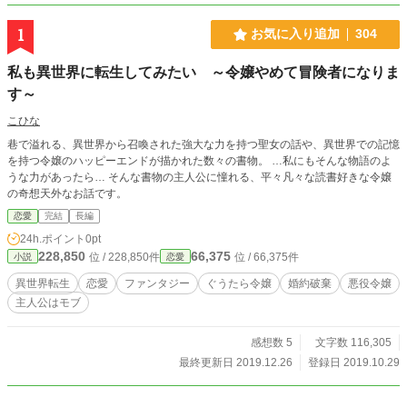
1
お気に入り追加
304
私も異世界に転生してみたい ～令嬢やめて冒険者になりま
す～
こひな
巷で溢れる、異世界から召喚された強大な力を持つ聖女の話や、異世界での記憶
を持つ令嬢のハッピーエンドが描かれた数々の書物。 …私にもそんな物語のよ
うな力があったら… そんな書物の主人公に憧れる、平々凡々な読書好きな令嬢
の奇想天外なお話です。
恋愛
完結
長編
24h.ポイント
0pt
228,850
66,375
位 / 228,850件
位 / 66,375件
小説
恋愛
異世界転生
恋愛
ファンタジー
ぐうたら令嬢
婚約破棄
悪役令嬢
主人公はモブ
感想数 5
文字数 116,305
最終更新日 2019.12.26
登録日 2019.10.29