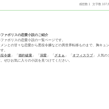
感想数 1
文字数 107,
ルファポリスの恋愛小説のご紹介
ルファポリスの恋愛小説の一覧ページです。
ケメンとの甘々な恋愛から悪役令嬢などの異世界転移ものまで、胸キュ
です。
悪役令嬢
」 「
婚約破棄
」 「
溺愛
」 「
ざまぁ
」 「
オフィスラブ
」 人気
す。ぜひお気に入りの小説を見つけてください。