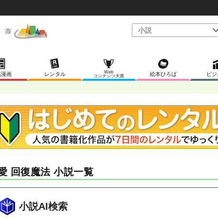
Web
稿漫画
レンタル
絵本ひろば
ビジ
コンテンツ大賞
愛 回復魔法 小説一覧
小説AI検索