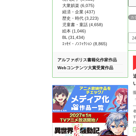
大衆娯楽 (6,075)
経済・企業 (437)
カ
歴史・時代 (3,223)
児童書・童話 (4,658)
絵本 (1,046)
BL (31,434)
ｴｯｾｲ・ﾉﾝﾌｨｸｼｮﾝ (8,865)
アルファポリス書籍化作家作品
Webコンテンツ大賞受賞作品
「役
―そ
者
すだ
れでも私は