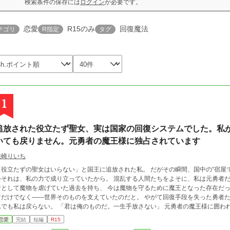
検索条件の保存には
ログイン
が必要です。
恋愛
R15のみ
回復魔法
テゴリ
R指定
タグ
1
追放された役立たず聖女、実は国家の回復システムでした。私
いても戻りません。元勇者の魔王様に独占されています
唯崎りいち
立たずの聖女はいらない」と国王に追放された私。 だがその瞬間、国中の“宿屋で一晩寝れば全回復する仕組み”は崩壊した。 ―
れは、私の力で成り立っていたから。 混乱する人間たちをよそに、私は元勇者だった魔王様に連れ去られる。 魔王様はかつて勇
として魔物を虐げていた過去を持ち、 今は魔物を守るために魔王となった存在だった。 そして私は気づく。 自分の力は、
けでなく――世界そのものを支えていたのだと。 やがて回復手段を失った勇者たちは崩壊し、 国王は失脚、国は混乱に陥る。 そ
戻らない。 「君は俺のものだ。一生手放さない」 元勇者の魔王様に囲われ、甘やかされ、溺愛されながら、 私は魔王城で
幸せに暮らしています。 今さら「帰ってきて」と言われても、もう遅いのです。
恋愛
完結
短編
R15