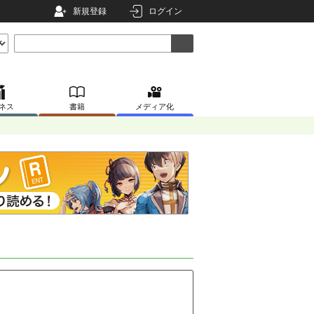
新規登録
ログイン
ネス
書籍
メディア化