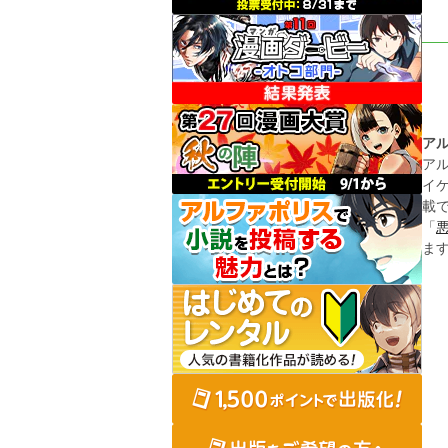
ア
ア
イ
載
「
ま