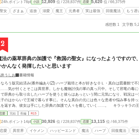
12,809
5,620
24h.ポイント
78pt
位 / 228,837件
位 / 66,375件
小説
恋愛
聖女
ざまぁ
追放
溺愛
魔王
元勇者
実は最強
回復魔法
もう遅
感想数 1
文字数 5,
2
魔法の薬草辞典の加護で『救国の聖女』になったようですので
いかんなく発揮したいと思います
高井うしお
書籍情報
※なろう版完結済み(番外編あり〼) ハーブ栽培と本が好きなＯＬ・真白は図書館で
に……気が付くとそこは異世界。しかも魔物討伐の軍の真っ只中。そして邪竜の毒に
きで辞典から取り出したハーブを使うと彼らはあっという間に元気になり、戦況は一
王子のはからいで王城で暮らす事に。そんな真白の元には色々な患者や悩み事を持っ
を返す為、彼女は手にした辞典の加護で人々を癒していく……。 キラッキラの王子様やマッチョな騎士、優しく気さくな同僚に
囲まれて、真白の異世界ライフが始まる！ ハーブとイケメンに癒される、ほのぼの
恋愛
完結
長編
R15
30,926
13,115
24h.ポイント
14pt
位 / 228,837件
位 / 66,375件
小説
恋愛
恋愛
異世界
イケメン
ハッピーエンド
魔法
ハーブ
回復魔法
聖