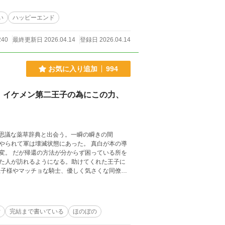
い
ハッピーエンド
240
最終更新日 2026.04.14
登録日 2026.04.14
お気に入り追加
994
、イケメン第二王子の為にこの力、
不思議な薬草辞典と出会う。一瞬の瞬きの間
やられて軍は壊滅状態にあった。 真白が本の導
変。 だが帰還の方法が分からず困っている所を
た人が訪れるようになる。助けてくれた王子に
恋愛ファンタジー。
女
完結まで書いている
ほのぼの