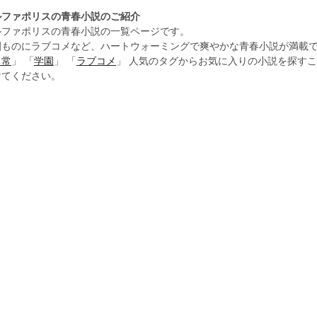
ルファポリスの青春小説のご紹介
ルファポリスの青春小説の一覧ページです。
園ものにラブコメなど、ハートウォーミングで爽やかな青春小説が満載
日常
」 「
学園
」 「
ラブコメ
」 人気のタグからお気に入りの小説を探す
けてください。