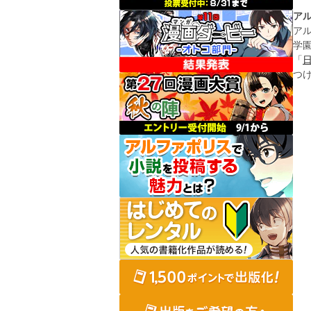
ア
ア
学
「
つ