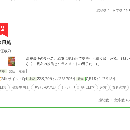
感想数 1
文字数 69,
2
水風船
雪原歌乃
高校最後の夏休み、親友に誘われて夏祭りへ繰り出した私。 けれ
なく、親友の彼氏とクラスメイトの男子だった。
青春
完結
短編
228,705
7,918
24h.ポイント
0pt
位 / 228,705件
位 / 7,918件
小説
青春
日常
高校生同士
片想い/片思い
しっとり
現代日本
純愛
青春恋愛
感想数 0
文字数 4,