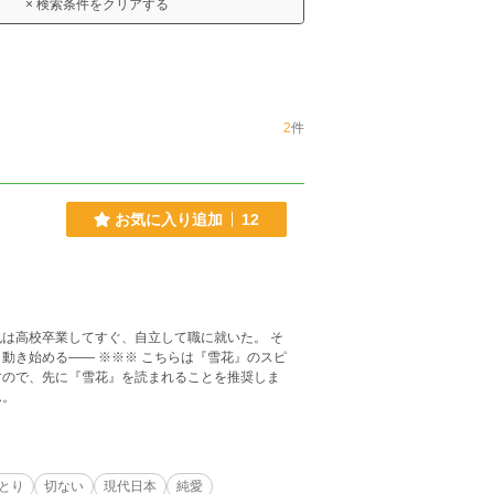
× 検索条件をクリアする
2
件
お気に入り追加
12
は高校卒業してすぐ、自立して職に就いた。 そ
こちらは『雪花』のスピ
すので、先に『雪花』を読まれることを推奨しま
ん。
とり
切ない
現代日本
純愛