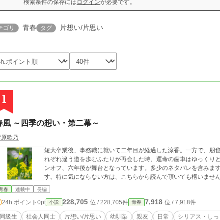
検索条件の保存には
ログイン
が必要です。
青春
片想い/片思い
テゴリ
タグ
1
春風 ～四季の想い・第二幕～
雪原歌乃
短大卒業後、事務職に就いて二年目が経過した涼香。一方で、朋也
れぞれ違う道を歩むふたりが再会した時、運命の歯車はゆっくりと動き始める―― ※※※ 
ンオフ、六年後が舞台となっています。多少のネタバレを含みま
す。特に気にならない方は、こちらから読んで頂いても構いませ
青春
連載中
長編
228,705
7,918
24h.ポイント
0pt
位 / 228,705件
位 / 7,918件
小説
青春
同級生
社会人同士
片想い/片思い
幼馴染
親友
日常
シリアス・しっ