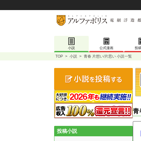
小説
公式漫画
投
TOP
>
小説
>
青春 片想い/片思い 小説一覧
青
投稿小説