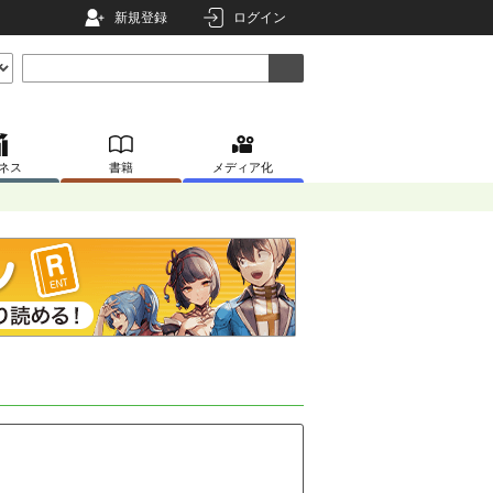
新規登録
ログイン
ネス
書籍
メディア化