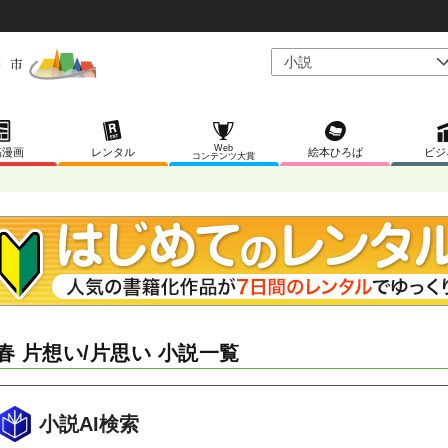
Web
稿漫画
レンタル
絵本ひろば
ビジ
コンテンツ大賞
春 片想い/片思い 小説一覧
小説AI検索