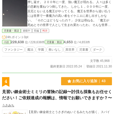
押し返す。 ２００年に一度、強い魔王が現れる。 人々は多く
の悲劇を重ねつつ倒してきた。 しかし１，０００年に一度、
災厄ともいえる魔王がやってくる。 魔王を世界から追い払う
には世界で一番魔力の高い者をイケニエに差し出すしかな
い。 「そのこはどうなったの？」 少女は尋ねる。 「魔王が
死ぬとその世界で人として生まれ変わったわ」 そんな世界の
物語。 ☆☆☆ （たぶん）週一公開（予定） 他社でも同時公
児童書・童話
連載中
長編
R15
開
24h.ポイント
0pt
228,638
4,653
位 / 228,638件
位 / 4,653件
小説
児童書・童話
ファンタジー
魔法
学園
救いなし
異世界
児童書
ダーク
文字数 45,968
最終更新日 2022.05.24
登録日 2021.11.30
4
お気に入り追加
43
見習い錬金術士ミミリの冒険の記録〜討伐も採集もお任せく
ださい！ご依頼達成の報酬は、情報でお願いできますか？〜
うさみち
【見習い錬金術士とうさぎのぬいぐるみたちが描く、スパイ