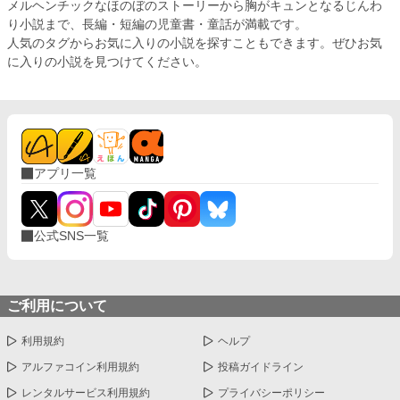
メルヘンチックなほのぼのストーリーから胸がキュンとなるじんわ
用して冒険していきます。 ◾️第３章完結！現在第４章執筆中
り小説まで、長編・短編の児童書・童話が満載です。
です。 ◾️この小説は小説家になろう、カクヨムでも連載して
人気のタグからお気に入りの小説を探すこともできます。ぜひお気
います。 ◾️作者以外による小説の無断転載を禁止していま
す。 ◾️挿絵はなんでも書いちゃうヨギリ酔客様からご寄贈い
に入りの小説を見つけてください。
ただいたものです。
アプリ一覧
公式SNS一覧
ご利用について
利用規約
ヘルプ
アルファコイン利用規約
投稿ガイドライン
レンタルサービス利用規約
プライバシーポリシー