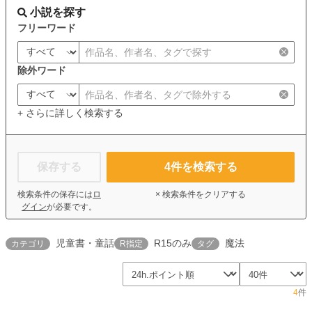
小説を探す
フリーワード
除外ワード
+ さらに詳しく検索する
保存する
4
件を検索する
検索条件の保存には
ロ
× 検索条件をクリアする
グイン
が必要です。
児童書・童話
R15のみ
魔法
カテゴリ
R指定
タグ
4
件