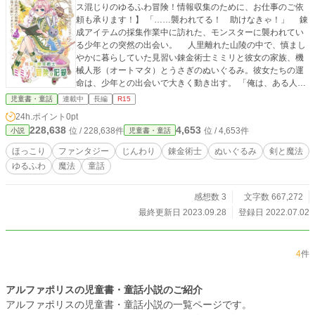
ス混じりのゆるふわ冒険！情報収集のために、お仕事のご依
頼も承ります！】 「……襲われてる！ 助けなきゃ！」 錬
成アイテムの採集作業中に訪れた、モンスターに襲われてい
る少年との突然の出会い。 人里離れた山陵の中で、慎まし
やかに暮らしていた見習い錬金術士ミミリと彼女の家族、機
械人形（オートマタ）とうさぎのぬいぐるみ。彼女たちの運
命は、少年との出会いで大きく動き出す。 「俺は、ある人た
ちから頼まれて預かり物を渡すためにここに来たんだ」 少
児童書・童話
連載中
長編
R15
年から渡された物は、いくつかの錬成アイテムと一枚の手
24h.ポイント
0pt
紙。 「……この手紙、私宛てなの？」 少年との出会いをキ
228,638
4,653
位 / 228,638件
位 / 4,653件
小説
児童書・童話
ッカケに、ミミリはある人、あるアイテムを探すために冒険
を始めることに。 ――冒険の舞台は、まだ見ぬ世界へ。
ほっこり
ファンタジー
じんわり
錬金術士
ぬいぐるみ
剣と魔法
新たな地で、右も左もわからないミミリたちの人探し。その
ゆるふわ
魔法
童話
方法は……。 「討伐、採集何でもします！ご依頼達成の報酬
は、情報でお願いできますか？」 見習い錬金術士ミミリの
冒険の記録は、今、ここから綴られ始める。 《この小説の見
感想数 3
文字数 667,272
どころ》 ①可愛いらしい登場人物 見習い錬金術士のゆるふわ
最終更新日 2023.09.28
登録日 2022.07.02
少女×しっかり者だけど寂しがり屋の凄腕美少女剣士の機械人
形（オートマタ）×ツンデレ魔法使いのうさぎのぬいぐるみ×
コシヌカシの少年⁉︎ ②ほのぼのほんわか世界観 可愛いらしい
4
件
に囲まれ、ゆったり流れる物語。読了後、「ほわっとした気
持ち」になってもらいたいをコンセプトに。 ③時々スパイス
きいてます！ ゆるふわの中に時折現れるスパイシーな展開。
アルファポリスの児童書・童話小説のご紹介
そして時々ミステリー。 ④魅力ある錬成アイテム 錬金術士の
アルファポリスの児童書・童話小説の一覧ページです。
醍醐味！それは錬成アイテムにあり。魅力あるアイテムを活