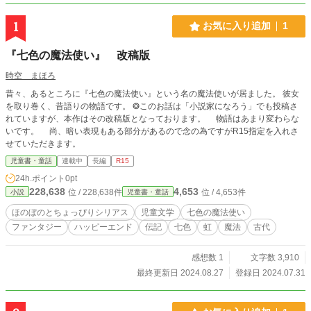
1
お気に入り追加
1
『七色の魔法使い』 改稿版
時空 まほろ
昔々、あるところに『七色の魔法使い』という名の魔法使いが居ました。 彼女
を取り巻く、昔語りの物語です。 ❂このお話は「小説家になろう」でも投稿さ
れていますが、本作はその改稿版となっております。 物語はあまり変わらな
いです。 尚、暗い表現もある部分があるので念の為ですがR15指定を入れさ
せていただきます。
児童書・童話
連載中
長編
R15
24h.ポイント
0pt
228,638
4,653
位 / 228,638件
位 / 4,653件
小説
児童書・童話
ほのぼのとちょっぴりシリアス
児童文学
七色の魔法使い
ファンタジー
ハッピーエンド
伝記
七色
虹
魔法
古代
感想数 1
文字数 3,910
最終更新日 2024.08.27
登録日 2024.07.31