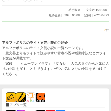
会が、再び私と「あの日」を繋ぎ、止まっていた時計の針を
動かしていく。 「当たり前の一日なんて、どこにもない。だ
からこそ、今日という日を大切に生きていくんだ」 これは東
感想数 0
文字数 104,008
日本大震災を題材に、当時中学三年生だった子供たちが、絶
最終更新日 2026.06.08
登録日 2026.04.23
望を越えて「希望」を抱くまでの再生の物語。 「15の春 未
来を奪われた俺達が絶望の中見つけた希望は○年後に花開く」
では語られなかった、真奈の視点から語られる対の物語。
2
件
アルファポリスのライト文芸小説のご紹介
アルファポリスのライト文芸小説の一覧ページです。
一般文芸よりもライトで読みやすい青春小説や感動小説などのライ
ト文芸が満載です。
「
家族
」 「
ヒューマンドラマ
」 「
切ない
」 人気のタグからお気に入
りの小説を探すこともできます。ぜひお気に入りの小説を見つけて
ください。
アプリ一覧