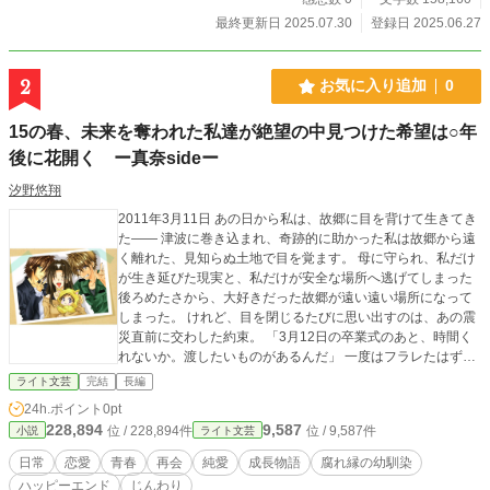
最終更新日 2025.07.30
登録日 2025.06.27
2
お気に入り追加
0
15の春、未来を奪われた私達が絶望の中見つけた希望は○年
後に花開く ー真奈sideー
汐野悠翔
2011年3月11日 あの日から私は、故郷に目を背けて生きてき
た―― 津波に巻き込まれ、奇跡的に助かった私は故郷から遠
く離れた、見知らぬ土地で目を覚ます。 母に守られ、私だけ
が生き延びた現実と、私だけが安全な場所へ逃げてしまった
後ろめたさから、大好きだった故郷が遠い遠い場所になって
しまった。 けれど、目を閉じるたびに思い出すのは、あの震
災直前に交わした約束。 「3月12日の卒業式のあと、時間く
れないか。渡したいものがあるんだ」 一度はフラレたはず
の、大好きな人と交わした約束。 あの果たせなかった約束が
ライト文芸
完結
長編
何年経っても私を過去に縛りつける。 小さい頃から思い描い
24h.ポイント
0pt
た看護師への夢も諦め、孤独な年月を逃げるように生きてき
228,894
9,587
位 / 228,894件
位 / 9,587件
小説
ライト文芸
た私の胸の奥には、あの日から一秒も動いていない時計があ
る。 これじゃだめだ。と葛藤の中、弱虫だった私を再び奮い
日常
恋愛
青春
再会
純愛
成長物語
腐れ縁の幼馴染
立たせてくれたのは、故郷の懐かしい友達だった。 友との再
ハッピーエンド
じんわり