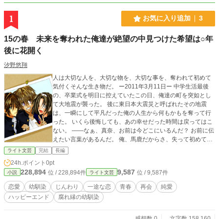
1
お気に入り追加
3
15の春 未来を奪われた俺達が絶望の中見つけた希望は○年
後に花開く
汐野悠翔
人は大切な人を、大切な物を、大切な事を、奪われて初めて
気付くそんな生き物だ。 ー2011年3月11日ー 中学生活最後
の、卒業式を明日に控えていたこの日、俺達の町を突如とし
て大地震が襲った。 後に東日本大震災と呼ばれたその地震
は、一瞬にして平凡だった俺の人生から何もかもを奪って行
った。 いくら後悔しても、あの幸せだった時間は戻ってはこ
ない。 ――なぁ、真奈、お前は今どこにいるんだ？ お前に伝
えたい言葉があるんだ。 俺、馬鹿だからさ、失って初めて気
付いたんだ。 俺はお前が好きだったんだって。 会いたい……
ライト文芸
完結
長編
会いたいよ、真奈―― これは東日本大震災を題材に、当時中
24h.ポイント
0pt
学三年生だった子供達の恋と友情、そして成長を描く物語。
228,894
9,587
位 / 228,894件
位 / 9,587件
小説
ライト文芸
恋愛
幼馴染
じんわり
一途な恋
青春
再会
純愛
ハッピーエンド
腐れ縁の幼馴染
感想数 0
文字数 158,160