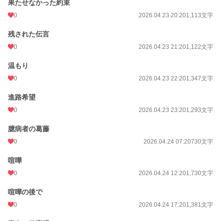
果たせなかった約束
「当たり前の一日なんて、どこにもない。だからこそ、今日という日を大切に生
きていくんだ」
0
2026.04.23 20:20
1,113文字
残された伝言
これは東日本大震災を題材に、当時中学三年生だった子供たちが、絶望を越えて
0
2026.04.23 21:20
1,122文字
「希望」を抱くまでの再生の物語。
温もり
「15の春 未来を奪われた俺達が絶望の中見つけた希望は○年後に花開く」では
0
2026.04.23 22:20
1,347文字
語られなかった、真奈の視点から語られる対の物語。
進路希望
0
2026.04.23 23:20
1,293文字
小説
228,637 位 / 228,637 件
臆病者の葛藤
ライト文芸
9,589 位 / 9,589 件
0
2026.04.24 07:20
730文字
お気に入り
0
喧嘩
24h.ポイント
0 pt
0
2026.04.24 12:20
1,730文字
文字数
104,008
喧嘩の後で
更新日時
2026.06.08 21:20
0
2026.04.24 17:20
1,381文字
初回公開日時
2026.04.23 17:20