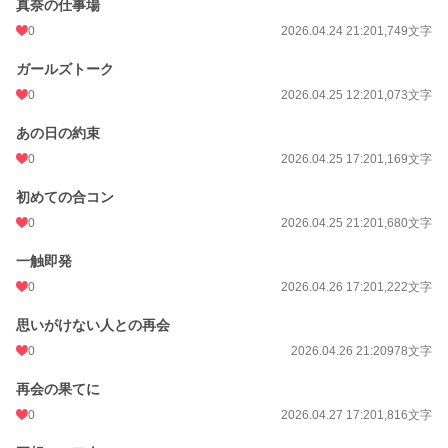
真奈の仕事場
初回完結日時
2026.06.08 21:28
0
2026.04.24 21:20
1,749文字
週間ポイント
0 pt (228,637 位)
ガールズトーク
0
2026.04.25 12:20
1,073文字
月間ポイント
84 pt (68,929 位)
あの日の約束
年間ポイント
15,911 pt (23,395 位)
0
2026.04.25 17:20
1,169文字
累計ポイント
15,911 pt (79,072 位)
初めての合コン
0
2026.04.25 21:20
1,680文字
一触即発
0
2026.04.26 17:20
1,222文字
思いがけない人との再会
0
2026.04.26 21:20
978文字
再会の果てに
0
2026.04.27 17:20
1,816文字