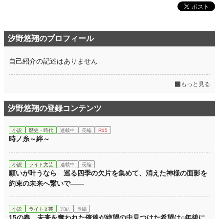
汐野悠翔のプロフィール
自己紹介の記述はありません
もっと見る
汐野悠翔の登録コンテンツ
小説
歴史・時代
連載中
長編
R15
時ノ糸～絆～
小説
ライト文芸
連載中
長編
願いが叶うなら 巡る四季の欠片を集めて、消えた神様の面影を
約束の未来へ繋いで――
小説
ライト文芸
完結
長編
15の春 未来を奪われた俺達が絶望の中見つけた希望は○年後に