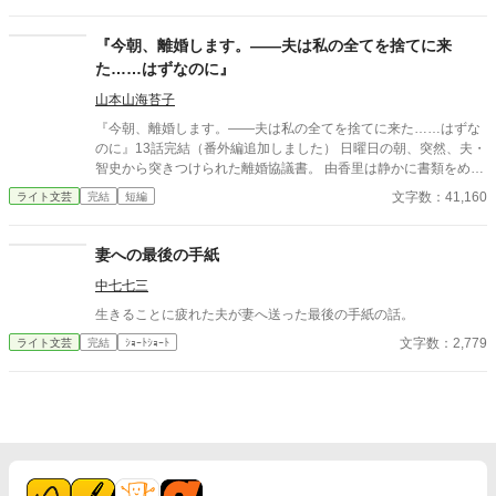
◇ ◇ ◇ ◇ 紳士的でいつだ
って私や私の両親にやさしくしてくれる 素敵な旦那さま・・だと
​『今朝、離婚します。——夫は私の全てを捨てに来
思ってきたのに。 隠された夫の一面を知った日から、眞奈の苦悩
た……はずなのに』 ​
が 始まる。 苦しくて、悲しくてもののすごく惨めで・・ 消えて
しまいたいと思う眞奈は小さな子供のように 大きな声で泣いた。
山本山海苔子
泣きながらも、よろけながらも、気がつけば 大地をしっかりと踏
​『今朝、離婚します。――夫は私の全てを捨てに来た……はずな
みしめていた。 そう、立ち止まってなんていられない。 ☆－★－
のに』13話完結（番外編追加しました） ​日曜日の朝、突然、夫・
☆－★＋☆－★－☆－★＋☆－★－☆－★ 2025.4.19☑～
智史から突きつけられた離婚協議書。 由香里は静かに書類をめく
る、その手が止まる。 ​『2025年11月3日：真っ赤な薔薇の灰契
文字数：41,160
ライト文芸
完結
短編
約』 ​財産分与の項目に紛れ込む、意味不明な暗号のような文章。
……まさか。彼は何を企んでいるの？ ​迫り来る敵対的買収のタイ
ムリミット。 社内に潜むスパイの影。 ​これは、冷徹な元夫による
妻への最後の手紙
執拗な最後通告なのか、それとも――。 登場人物全員がエリート
中七七三
の頭脳をフル活用して大誤訳を繰り広げる、スタイリッシュ・大
誤訳ラブコメディ、ここに開幕！ ​【登場人物】 ​藤沢智史 ・Fujiグ
生きることに疲れた夫が妻へ送った最後の手紙の話。
ループ社長／由香里の元夫 ・趣味‥元妻の夢をビジネス変換／乙
文字数：2,779
ライト文芸
完結
ｼｮｰﾄｼｮｰﾄ
女男子 ​藤沢由香里 ・アデリア社長／智史の元妻 ・趣味‥暗号解
読／乙女女子 ​浦川直樹 ・由香里の秘書 ・趣味‥暗号解読とエー
ジェント／007をこよなく愛する者 ​安住紅蓮 ・智史の筆頭秘書 ・
趣味‥乙女男子の罵倒／夜の女王 ​※本作のストーリー、プロッ
ト、キャラクター設定、世界観、台詞の構成など、物語の核とな
る設計はすべて山本山のオリジナルです。 本文の執筆にあたって
は、その設計に基づき、AIを文章作成の補助ツールとして活用し
ております。