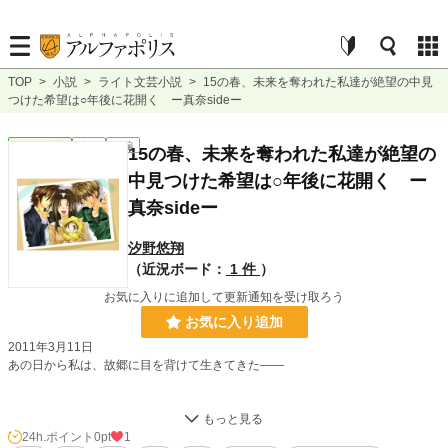
TOP
>
小説
>
ライト文芸小説
>
15の春、未来を奪われた私達が絶望の中見
つけた希望は○年後に花開く ー真奈sideー
ライト文芸
完結
長編
15の春、未来を奪われた私達が絶望の
中見つけた希望は○年後に花開く ー
真奈sideー
汐野悠翔
（近況ボード：
1 件
）
お気に入りに追加して更新通知を受け取ろう
お気に入り追加
2011年3月11日
あの日から私は、故郷に目を背けて生きてきた――
津波に巻き込まれ、奇跡的に助かった私は故郷から遠く離れた、見知らぬ土地で
目を覚ます。
24h.ポイント
0pt
1