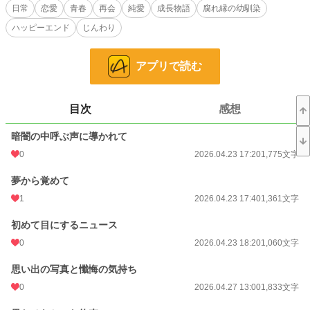
日常
恋愛
青春
再会
純愛
成長物語
腐れ縁の幼馴染
母に守られ、私だけが生き延びた現実と、私だけが安全な場所へ逃げてしまった
ハッピーエンド
じんわり
後ろめたさから、大好きだった故郷が遠い遠い場所になってしまった。
けれど、目を閉じるたびに思い出すのは、あの震災直前に交わした約束。
アプリで読む
「3月12日の卒業式のあと、時間くれないか。渡したいものがあるんだ」
目次
感想
一度はフラレたはずの、大好きな人と交わした約束。
暗闇の中呼ぶ声に導かれて
あの果たせなかった約束が何年経っても私を過去に縛りつける。
0
2026.04.23 17:20
1,775文字
小さい頃から思い描いた看護師への夢も諦め、孤独な年月を逃げるように生きて
夢から覚めて
きた私の胸の奥には、あの日から一秒も動いていない時計がある。
1
2026.04.23 17:40
1,361文字
初めて目にするニュース
これじゃだめだ。と葛藤の中、弱虫だった私を再び奮い立たせてくれたのは、故
郷の懐かしい友達だった。
0
2026.04.23 18:20
1,060文字
友との再会が、再び私と「あの日」を繋ぎ、止まっていた時計の針を動かしてい
思い出の写真と懺悔の気持ち
く。
0
2026.04.27 13:00
1,833文字