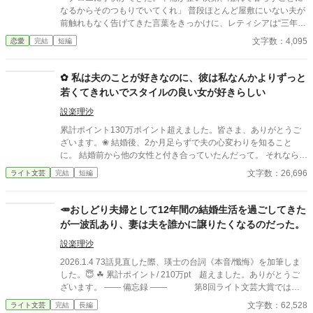
なるからそのつもりでいてくれ」 普段ほとんど屋敷にいない夫が
前触れもなく告げてきた言葉をきっかけに、レティシアは“三年
間”の契約を終わらせることにした。 赤の他人を屋敷に迎えるこ
文字数：4,095
恋愛
完結
短編
とはしない。 不要なものに感情を砕く理由などない。 「だって、
面倒でしょう？」 不誠実な夫も、無意味な結婚も、 この際すべて
切り捨ててしまいましょう。
✿ 私は夫のことが好きなのに、彼は私なんかよりずっと
若くてきれいでスタイルの良い女が好きらしい
設楽理沙
累計ポイント130万ポイント超えました。皆さま、ありがとうご
ざいます。❀ 結婚後、2か月足らずで夫の心変わりを知ること
に。 結婚前から他の女性と付き合っていたんだって。 それならそ
うと、ちゃんと話してくれていれば、結婚なんて しなかった。 呆
文字数：26,696
ライト文芸
完結
短編
れた私はすぐに家を出て自立の道を探すことにした。 それなの
に、私と別れたくないなんて信じられない 世迷言を言ってくる
夫。 だめだめ、信用できないからね～。 さようなら。 ＊＊＊＊
🥕おしどり夫婦として12年間の結婚生活を過ごしてきた
＊＊*.✿..✿.*＊＊＊＊＊＊ ◇｜日比野滉星《ひびのこうせい》32
が一波乱あり、妻は夫を誰かに譲りたくなるのだった。
才 会社員 ◇ 日比野ひまり 32才 ◇ 石田唯 29才
滉星の同僚 ◇新堂冬也 25才 ひまり
設楽理沙
の転職先の先輩(鉄道会社) 2025.4.11 完結 25649字
2026.1.4 73話見直した際、瑛士の台詞《本音/懺悔》を加筆しま
した。😇 ☘ 累計ポイント/ 210万pt 超えました。ありがとうご
ざいます。 ―― 備忘録 ―― 第8回ライト文芸大賞では大
賞2位ではじまり2位で終了。 最高 57,392 pt 〃
文字数：62,528
ライト文芸
完結
長編
24h/pt-1位ではじまり2位で終了。 最高 89,034 pt