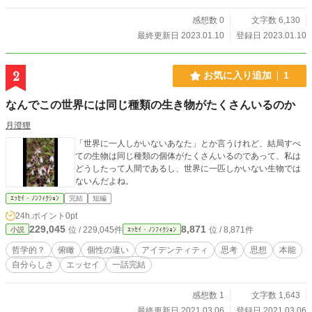
感想数 0
文字数 6,130
最終更新日 2023.01.10
登録日 2023.01.10
2
お気に入り追加
1
なんでこの世界には同じ種類の生き物がたくさんいるのか
月澄狸
「世界に一人しかいないあなた」とか言うけれど、結局すべ
ての生物は同じ種類の個体がたくさんいるのであって、私は
どうしたって人間であるし、世界に一匹しかいない生物では
ないんだよね。
ｴｯｾｲ・ﾉﾝﾌｨｸｼｮﾝ
完結
短編
24h.ポイント
0pt
229,045
8,871
位 / 229,045件
位 / 8,871件
小説
ｴｯｾｲ・ﾉﾝﾌｨｸｼｮﾝ
哲学的？
俯瞰
個性の違い
アイデンティティ
思考
思想
本能
自分らしさ
エッセイ
一話完結
感想数 1
文字数 1,643
最終更新日 2021.03.06
登録日 2021.03.06