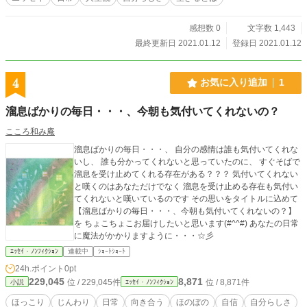
感想数 0
文字数 1,443
最終更新日 2021.01.12
登録日 2021.01.12
4
お気に入り追加
1
溜息ばかりの毎日・・・、今朝も気付いてくれないの？
こころ和み庵
溜息ばかりの毎日・・・、 自分の感情は誰も気付いてくれな
いし、 誰も分かってくれないと思っていたのに、 すぐそばで
溜息を受け止めてくれる存在がある？？？ 気付いてくれない
と嘆くのはあなただけでなく 溜息を受け止める存在も気付い
てくれないと嘆いているのです その思いをタイトルに込めて
【溜息ばかりの毎日・・・、今朝も気付いてくれないの？】
を ちょこちょこお届けしたいと思います(#^^#) あなたの日常
に魔法がかかりますように・・・☆彡
ｴｯｾｲ・ﾉﾝﾌｨｸｼｮﾝ
連載中
ｼｮｰﾄｼｮｰﾄ
24h.ポイント
0pt
229,045
8,871
位 / 229,045件
位 / 8,871件
小説
ｴｯｾｲ・ﾉﾝﾌｨｸｼｮﾝ
ほっこり
じんわり
日常
向き合う
ほのぼの
自信
自分らしさ