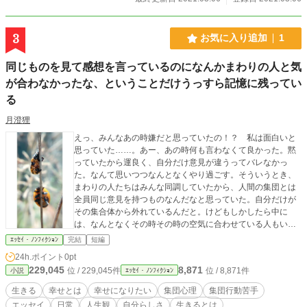
3
お気に入り追加
1
同じものを見て感想を言っているのになんかまわりの人と気
が合わなかったな、ということだけうっすら記憶に残ってい
る
月澄狸
えっ、みんなあの時嫌だと思っていたの！？ 私は面白いと
思っていた……。あー、あの時何も言わなくて良かった。黙
っていたから運良く、自分だけ意見が違うってバレなかっ
た。なんて思いつつなんとなくやり過ごす。そういうとき、
まわりの人たちはみんな同調していたから、人間の集団とは
全員同じ意見を持つものなんだなと思っていた。自分だけが
その集合体から外れているんだと。けどもしかしたら中に
は、なんとなくその時その時の空気に合わせている人もいた
のかな。違う意見だけど黙っている人もいたのかな。
ｴｯｾｲ・ﾉﾝﾌｨｸｼｮﾝ
完結
短編
24h.ポイント
0pt
229,045
8,871
位 / 229,045件
位 / 8,871件
小説
ｴｯｾｲ・ﾉﾝﾌｨｸｼｮﾝ
生きる
幸せとは
幸せになりたい
集団心理
集団行動苦手
エッセイ
日常
人生観
自分らしさ
生きるとは