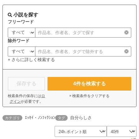
小説を探す
フリーワード
除外ワード
+ さらに詳しく検索する
保存する
4
件を検索する
検索条件の保存には
ロ
× 検索条件をクリアする
グイン
が必要です。
ｴｯｾｲ・ﾉﾝﾌｨｸｼｮﾝ
自分らしさ
カテゴリ
タグ