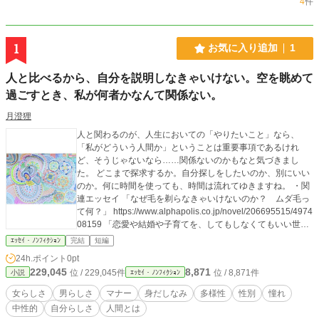
4
件
1
お気に入り追加
1
人と比べるから、自分を説明しなきゃいけない。空を眺めて
過ごすとき、私が何者かなんて関係ない。
月澄狸
人と関わるのが、人生においての「やりたいこと」なら、
「私がどういう人間か」ということは重要事項であるけれ
ど、そうじゃないなら……関係ないのかもなと気づきまし
た。 どこまで探求するか。自分探しをしたいのか、別にいい
のか。何に時間を使っても、時間は流れてゆきますね。 ・関
連エッセイ 「なぜ毛を剃らなきゃいけないのか？ ムダ毛っ
て何？」 https://www.alphapolis.co.jp/novel/206695515/4974
08159 「恋愛や結婚や子育てを、してもしなくてもいい世界
になってほしい。」 https://www.alphapolis.co.jp/novel/20669
ｴｯｾｲ・ﾉﾝﾌｨｸｼｮﾝ
完結
短編
5515/291408547 「びゅーてぃふるわーるど」 https://www.al
24h.ポイント
0pt
phapolis.co.jp/novel/206695515/626700809 「アセクシュア
229,045
8,871
位 / 229,045件
位 / 8,871件
小説
ｴｯｾｲ・ﾉﾝﾌｨｸｼｮﾝ
ルでもアロマンティックでもないかもしれないけれど、言葉
に救われた話」 https://note.com/mamimujina/n/n126a13d748
女らしさ
男らしさ
マナー
身だしなみ
多様性
性別
憧れ
8d 「ヴィーガンじゃないけどアンチナタリズムという言葉を
中性的
自分らしさ
人間とは
知った」 https://note.com/mamimujina/n/ne942a9d7fe19