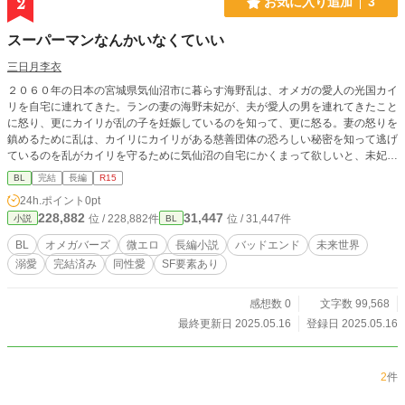
2
お気に入り追加
3
なぜならばカイルがテオンをオンだと見間違えて呼んだはずのオンという名前は
テオンが幼い頃の初恋の相手であるイルから呼ばれていたあだ名だったから。2
スーパーマンなんかいなくていい
人は互いに何かを感じるもののその場を後にしてしまう。そして数日後、突然カ
イルのアンドロイド・オンはpurple社により自主回収され廃棄されてしまう。悲
三日月李衣
しみのどん底に落ちるカイル。なぜ自分のアンドロイドが回収されたのか？そう
２０６０年の日本の宮城県気仙沼市に暮らす海野乱は、オメガの愛人の光国カイ
思っているとpurple社の社員がカイルを訪れ回収された原因を伝えようとすると
リを自宅に連れてきた。ランの妻の海野未妃が、夫が愛人の男を連れてきたこと
purple社によって埋め込まれたチップによりその社員は毒殺されてしまう。社員
に怒り、更にカイリが乱の子を妊娠しているのを知って、更に怒る。妻の怒りを
の残した言葉が気になるカイル。 日に日にアンドロイド・オンを失ったカイル
鎮めるために乱は、カイリにカイリがある慈善団体の恐ろしい秘密を知って逃げ
の心には闇を落とし、始め極端な選択をしようとするが偶然…アンドロイド・オ
ているのを乱がカイリを守るために気仙沼の自宅にかくまって欲しいと、未妃に
ンと同じ顔を持つテオンと再会してしまい、カイルはテオンに惹かれていく。し
頭を下げる。未妃が腹正しく思いながらも、カイリが困っているを見捨てられず
かし、過去に沢山の心の傷を負ったテオンはカイルにキツく当たり、全く心を開
BL
完結
長編
R15
にカイリを家に置いとくことにした。 その間に特権階級のアルファの清瀬祟継
こうとしないものの、カイルは諦めることなくテオンにアプローチし続ける
24h.ポイント
0pt
が会長を務める慈善団体青の友愛基金の陰謀をオメガの愛人の加賀美紫信がオメ
が……？なぜカイルのアンドロイド・オンは回収され廃棄されたのか？テオンの
228,882
31,447
位 / 228,882件
位 / 31,447件
小説
BL
ガの元従業員を探していた。 ごく平凡なベータの海野乱と特権階級のアルファ
心の傷とは？purple社とは……一体？すれ違いながらも心惹かれていく2人の結
清瀬祟継の邂逅が世界を揺るがす戦いが始まる。
末はどうなるのか？
BL
オメガバーズ
微エロ
長編小説
バッドエンド
未来世界
溺愛
完結済み
同性愛
SF要素あり
感想数 0
文字数 99,568
最終更新日 2025.05.16
登録日 2025.05.16
2
件