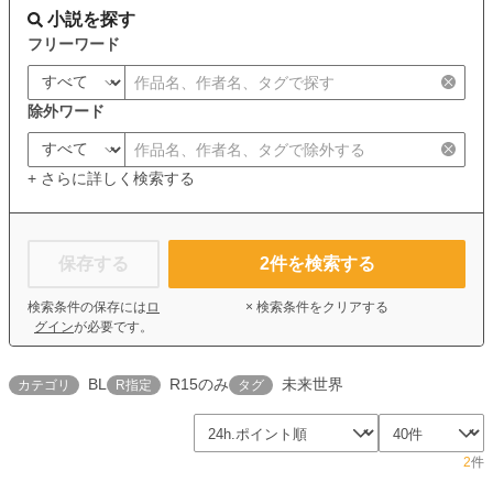
小説を探す
フリーワード
除外ワード
+ さらに詳しく検索する
保存する
2
件を検索する
検索条件の保存には
ロ
× 検索条件をクリアする
グイン
が必要です。
BL
R15のみ
未来世界
カテゴリ
R指定
タグ
2
件