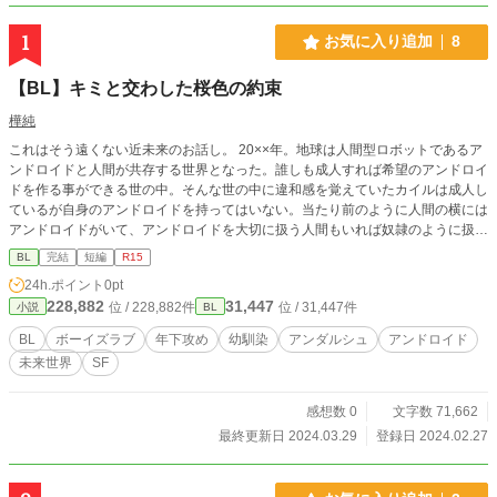
1
お気に入り追加
8
【BL】キミと交わした桜色の約束
樺純
これはそう遠くない近未来のお話し。 20××年。地球は人間型ロボットであるア
ンドロイドと人間が共存する世界となった。誰しも成人すれば希望のアンドロイ
ドを作る事ができる世の中。そんな世の中に違和感を覚えていたカイルは成人し
ているが自身のアンドロイドを持ってはいない。当たり前のように人間の横には
アンドロイドがいて、アンドロイドを大切に扱う人間もいれば奴隷のように扱う
人間もいる。そんな世の中が嫌になるとカイルは大好きな桜の木を眺める。そう
BL
完結
短編
R15
すれば騒つく胸がすぅっとおさまり、まるで初恋をしたような気持ちになるか
24h.ポイント
0pt
ら。そんなある日、カイルの知人であるジノがカイルに自身のアンドロイドを紹
228,882
31,447
位 / 228,882件
位 / 31,447件
小説
BL
介する。ジノも反アンドロイド派だったが、ついにアンドロイドを購入してしま
いアンドロイドの魅力にハマってしまっていた。そんなジノを見てカイルは呆れ
BL
ボーイズラブ
年下攻め
幼馴染
アンダルシュ
アンドロイド
るがジノから大企業purple社のアンドロイド紹介割引券をもらい、アンドロイド
未来世界
SF
と向き合ったこともないのに反対派でいるのもと考えたカイルはアンドロイド購
入に踏む切る。そうして出会ったアンドロイドから不思議なことにどこか懐かし
さを感じたカイル。一瞬にしてカイルの心を虜にし、夢中にさせるほど魅力的な
感想数 0
文字数 71,662
アンドロイド。カイルはそのアンドロイドの名前をオンと名づける。アンドロイ
最終更新日 2024.03.29
登録日 2024.02.27
ドとの生活にも慣れはじめたカイルはとあるスーパーで買い物をしていると自身
のアンドロイド・オンにそっくりなテオンと出会ってしまう。自分のアンドロイ
ドにそっくりなテオンと出会い驚くカイルと同時にテオンもこの時驚いていた。