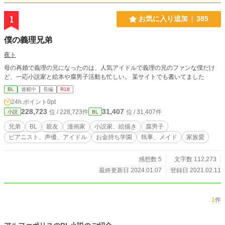
1
お気に入り追加
385
僕の義理兄弟
夜ト
母の再婚で義理の兄になったのは、人気アイドルで義理の兄のファンな僕だけ
ど、一応小説家と絵本や腐男子活動も忙しい。 某サイトでも書いてました
BL
連載中
長編
R18
24h.ポイント
0pt
228,723
31,407
位 / 228,723件
位 / 31,407件
小説
BL
兄弟
BL
親友
漫画家
小説家、絵描き
腐男子
ピアニスト、声優、アイドル
お金持ち学園
執事、メイド
家族愛
感想数 5
文字数 112,273
最終更新日 2024.01.07
登録日 2021.02.11
1
件