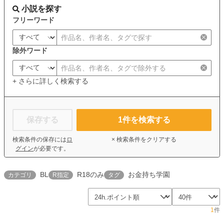
小説を探す
フリーワード
除外ワード
+ さらに詳しく検索する
保存する
1
件を検索する
検索条件の保存には
ロ
× 検索条件をクリアする
グイン
が必要です。
BL
R18のみ
お金持ち学園
カテゴリ
R指定
タグ
1
件