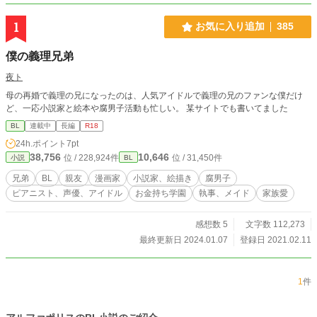
1
お気に入り追加
385
僕の義理兄弟
夜ト
母の再婚で義理の兄になったのは、人気アイドルで義理の兄のファンな僕だけ
ど、一応小説家と絵本や腐男子活動も忙しい。 某サイトでも書いてました
BL
連載中
長編
R18
24h.ポイント
7pt
38,756
10,646
位 / 228,924件
位 / 31,450件
小説
BL
兄弟
BL
親友
漫画家
小説家、絵描き
腐男子
ピアニスト、声優、アイドル
お金持ち学園
執事、メイド
家族愛
感想数 5
文字数 112,273
最終更新日 2024.01.07
登録日 2021.02.11
1
件