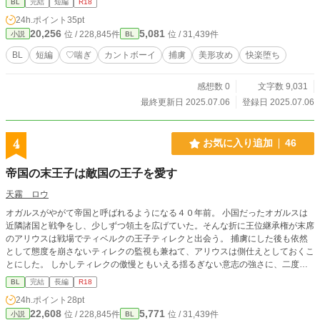
BL
完結
短編
R18
24h.ポイント
35pt
20,256
5,081
位 / 228,845件
位 / 31,439件
小説
BL
BL
短編
♡喘ぎ
カントボーイ
捕虜
美形攻め
快楽堕ち
感想数 0
文字数 9,031
最終更新日 2025.07.06
登録日 2025.07.06
4
お気に入り追加
46
帝国の末王子は敵国の王子を愛す
天霧 ロウ
オガルスがやがて帝国と呼ばれるようになる４０年前。 小国だったオガルスは
近隣諸国と戦争をし、少しずつ領土を広げていた。そんな折に王位継承権が末席
のアリウスは戦場でティベルクの王子ティレクと出会う。 捕虜にした後も依然
として態度を崩さないティレクの監視も兼ねて、アリウスは側仕えとしておくこ
とにした。 しかしティレクの傲慢ともいえる揺るぎない意志の強さに、二度と
人を信用しないと決めたアリウスの心は少しずつ惹かれていく。 ※世界観は
BL
完結
長編
R18
『オガルスとティベルク』シリーズと同じです。 ※受には婚約者がいます。 ※
24h.ポイント
28pt
残酷描写有。 ※Rシーンがあるページには*がついてます。 アリウス×ティレク
22,608
5,771
位 / 228,845件
位 / 31,439件
小説
BL
（不器用一途×女王様／王子×王子／美形×美形）