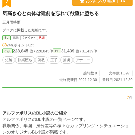
7
お気に入り追加
13
気高き心と肉体は建前を忘れて欲望に堕ちる
五月雨時雨
ブログに掲載した短編です。
BL
完結
ｼｮｰﾄｼｮｰﾄ
R18
24h.ポイント
0pt
228,845
31,439
位 / 228,845件
位 / 31,439件
小説
BL
短編
快楽堕ち
調教
王子
捕虜
アナニー
感想数 0
文字数 1,397
最終更新日 2021.12.30
登録日 2021.12.30
7
件
アルファポリスのBL小説のご紹介
アルファポリスのBL小説の一覧ページです。
職場関係、学園、身分差等の様々なカップリング・シチュエーショ
ンのオリジナルBL小説が満載です。