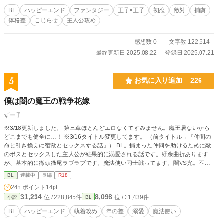
BL
ハッピーエンド
ファンタジー
王子×王子
初恋
敵対
捕虜
体格差
こじらせ
主人公攻め
感想数 0
文字数 122,614
最終更新日 2025.08.22
登録日 2025.07.21
5
お気に入り追加
226
僕は闇の魔王の戦争花嫁
ずー子
※3/18更新しました。 第三章ほとんどエロなくてすみません。魔王居ないから
どこまでも健全に…！ ※3/16タイトル変更してます。 （前タイトル→『仲間の
命と引き換えに宿敵とセックスする話』） BL。捕まった仲間を助けるために敵
のボスとセックスした主人公が結果的に溺愛される話です。紆余曲折あります
が、基本的に徹頭徹尾ラブラブです。魔法使い同士戦ってます。闇VS光。不定
期連載。 【ざっくりキャラ紹介】 カーティス(攻さん)→闇の魔法使い。強い。
BL
連載中
長編
R18
金髪美形。受ちゃんが好きすぎて様子がおかしい。 ノア(受ちゃん)→かわいい。
24h.ポイント
14pt
強い。黒髪美少年。しっかりしている。アレな攻さんをちゃんと受けとめてあげ
31,234
8,098
位 / 228,845件
位 / 31,439件
小説
BL
るよく出来た子。快楽に弱い。 ラスボス×主人公がめちゃめちゃ好きです。『B
L』と言うものを知らない子どもの頃からめっちゃ好きです。好きすぎて自分で
BL
ハッピーエンド
執着攻め
年の差
溺愛
魔法使い
書いてしまいました。楽しかったし、楽しんで貰えると嬉しいです。