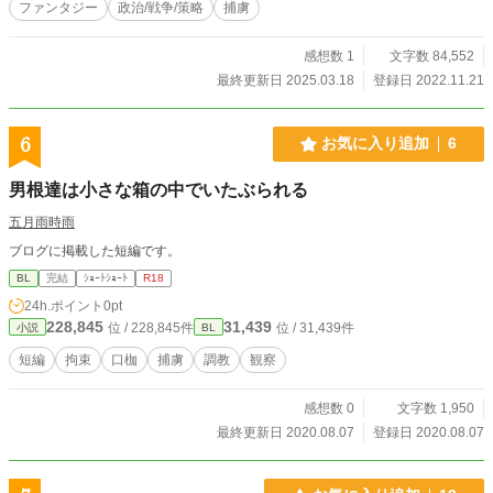
ファンタジー
政治/戦争/策略
捕虜
感想数 1
文字数 84,552
最終更新日 2025.03.18
登録日 2022.11.21
6
お気に入り追加
6
男根達は小さな箱の中でいたぶられる
五月雨時雨
ブログに掲載した短編です。
BL
完結
ｼｮｰﾄｼｮｰﾄ
R18
24h.ポイント
0pt
228,845
31,439
位 / 228,845件
位 / 31,439件
小説
BL
短編
拘束
口枷
捕虜
調教
観察
感想数 0
文字数 1,950
最終更新日 2020.08.07
登録日 2020.08.07