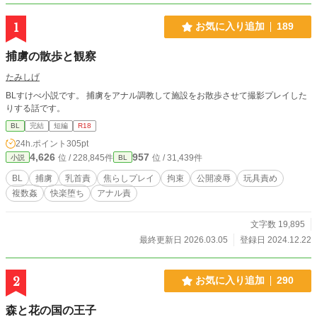
1
お気に入り追加
189
捕虜の散歩と観察
たみしげ
BLすけべ小説です。 捕虜をアナル調教して施設をお散歩させて撮影プレイした
りする話です。
BL
完結
短編
R18
24h.ポイント
305pt
4,626
957
位 / 228,845件
位 / 31,439件
小説
BL
BL
捕虜
乳首責
焦らしプレイ
拘束
公開凌辱
玩具責め
複数姦
快楽堕ち
アナル責
文字数 19,895
最終更新日 2026.03.05
登録日 2024.12.22
2
お気に入り追加
290
森と花の国の王子