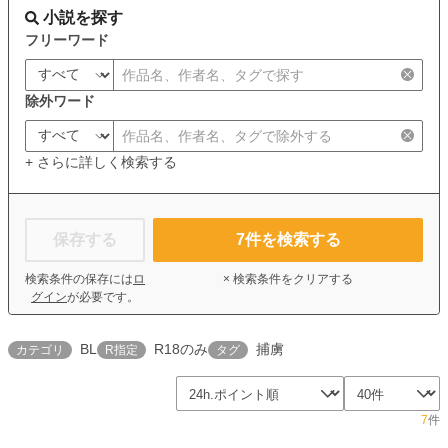
小説を探す
フリーワード
除外ワード
+ さらに詳しく検索する
保存する
7
件を検索する
検索条件の保存には
ロ
× 検索条件をクリアする
グイン
が必要です。
BL
R18のみ
捕虜
カテゴリ
R指定
タグ
7
件