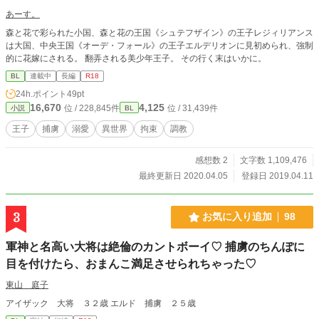
あーす。
森と花で彩られた小国、森と花の王国《シュテフザイン》の王子レジィリアンス
は大国、中央王国《オーデ・フォール》の王子エルデリオンに見初められ、強制
的に花嫁にされる。 翻弄される美少年王子。 その行く末はいかに。
BL
連載中
長編
R18
24h.ポイント
49pt
16,670
4,125
位 / 228,845件
位 / 31,439件
小説
BL
王子
捕虜
溺愛
異世界
拘束
調教
感想数 2
文字数 1,109,476
最終更新日 2020.04.05
登録日 2019.04.11
3
お気に入り追加
98
軍神と名高い大将は絶倫のカントボーイ♡ 捕虜のちんぽに
目を付けたら、おまんこ満足させられちゃった♡
東山 庭子
アイザック 大将 ３２歳 エルド 捕虜 ２５歳