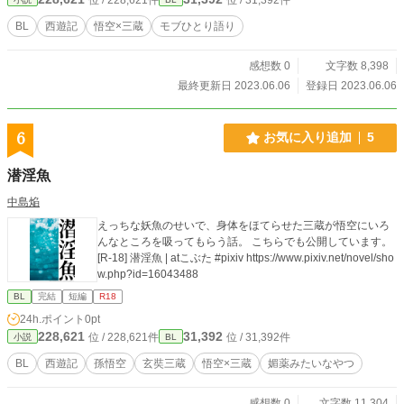
BL
西遊記
悟空×三蔵
モブひとり語り
感想数 0
文字数 8,398
最終更新日 2023.06.06
登録日 2023.06.06
6
お気に入り追加
5
潜淫魚
中島焔
えっちな妖魚のせいで、身体をほてらせた三蔵が悟空にいろ
んなところを吸ってもらう話。 こちらでも公開しています。
[R-18] 潜淫魚 | atこぶた #pixiv https://www.pixiv.net/novel/sho
w.php?id=16043488
BL
完結
短編
R18
24h.ポイント
0pt
228,621
31,392
位 / 228,621件
位 / 31,392件
小説
BL
BL
西遊記
孫悟空
玄奘三蔵
悟空×三蔵
媚薬みたいなやつ
感想数 0
文字数 11,304