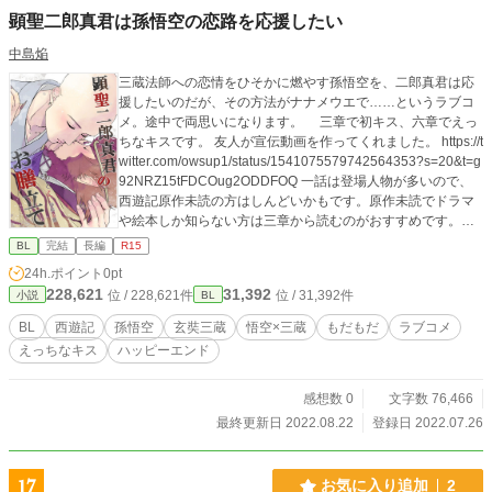
顕聖二郎真君は孫悟空の恋路を応援したい
中島焔
三蔵法師への恋情をひそかに燃やす孫悟空を、二郎真君は応
援したいのだが、その方法がナナメウエで……というラブコ
メ。途中で両思いになります。 三章で初キス、六章でえっ
ちなキスです。 友人が宣伝動画を作ってくれました。 https://t
witter.com/owsup1/status/1541075579742564353?s=20&t=g
92NRZ15tFDCOug2ODDFOQ 一話は登場人物が多いので、
西遊記原作未読の方はしんどいかもです。原作未読でドラマ
や絵本しか知らない方は三章から読むのがおすすめです。内
容は一、二章読んでなくても大丈夫です。 こちらでも公開し
BL
完結
長編
R15
ています。https://www.pixiv.net/novel/series/8078403
24h.ポイント
0pt
228,621
31,392
位 / 228,621件
位 / 31,392件
小説
BL
BL
西遊記
孫悟空
玄奘三蔵
悟空×三蔵
もだもだ
ラブコメ
えっちなキス
ハッピーエンド
感想数 0
文字数 76,466
最終更新日 2022.08.22
登録日 2022.07.26
17
お気に入り追加
2