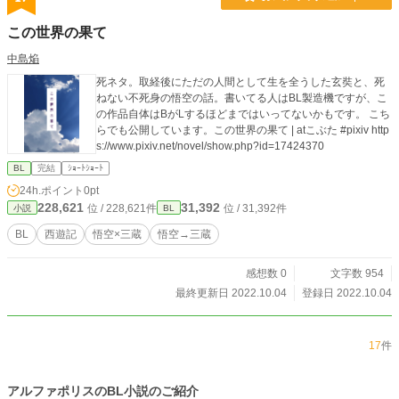
この世界の果て
中島焔
死ネタ。取経後にただの人間として生を全うした玄奘と、死
ねない不死身の悟空の話。書いてる人はBL製造機ですが、こ
の作品自体はBがLするほどまではいってないかもです。 こち
らでも公開しています。この世界の果て | atこぶた #pixiv http
s://www.pixiv.net/novel/show.php?id=17424370
BL
完結
ｼｮｰﾄｼｮｰﾄ
24h.ポイント
0pt
228,621
31,392
位 / 228,621件
位 / 31,392件
小説
BL
BL
西遊記
悟空×三蔵
悟空→三蔵
感想数 0
文字数 954
最終更新日 2022.10.04
登録日 2022.10.04
17
件
アルファポリスのBL小説のご紹介