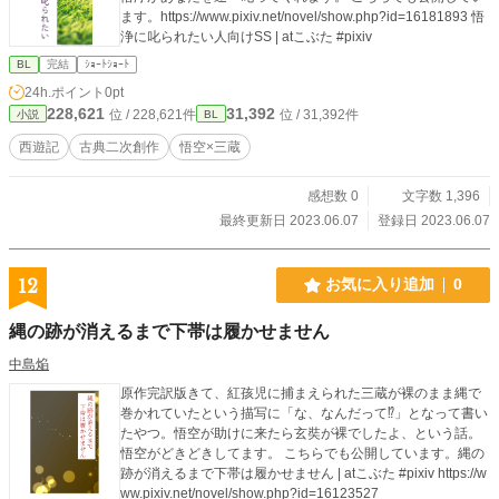
ます。https://www.pixiv.net/novel/show.php?id=16181893 悟
浄に叱られたい人向けSS | atこぶた #pixiv
BL
完結
ｼｮｰﾄｼｮｰﾄ
24h.ポイント
0pt
228,621
31,392
位 / 228,621件
位 / 31,392件
小説
BL
西遊記
古典二次創作
悟空×三蔵
感想数 0
文字数 1,396
最終更新日 2023.06.07
登録日 2023.06.07
12
お気に入り追加
0
縄の跡が消えるまで下帯は履かせません
中島焔
原作完訳版きて、紅孩児に捕まえられた三蔵が裸のまま縄で
巻かれていたという描写に「な、なんだって⁉︎」となって書い
たやつ。悟空が助けに来たら玄奘が裸でしたよ、という話。
悟空がどきどきしてます。 こちらでも公開しています。縄の
跡が消えるまで下帯は履かせません | atこぶた #pixiv https://w
ww.pixiv.net/novel/show.php?id=16123527