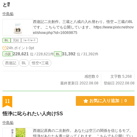
と⁉︎
中島焔
西遊記二次創作。三蔵と八戒の入れ替わり。悟空→三蔵のBL
です。 こちらでも公開しています。 https://www.pixiv.net/nov
el/show.php?id=16069875
BL
完結
ｼｮｰﾄｼｮｰﾄ
24h.ポイント
0pt
228,621
31,392
位 / 228,621件
位 / 31,392件
小説
BL
西遊記
BL
悟空×三蔵
感想数 0
文字数 5,268
最終更新日 2022.08.08
登録日 2022.08.08
11
お気に入り追加
0
悟浄に叱られたい人向けSS
中島焔
西遊記原典の二次創作。 あなたは空三の関係を信じるモブ。
悟浄があなたを逐一叱ってくれます。 こちらでも公開してい