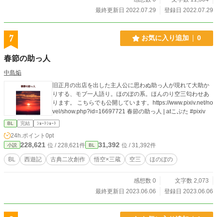
最終更新日 2022.07.29
登録日 2022.07.29
7
お気に入り追加
0
春節の助っ人
中島焔
旧正月の出店を出した主人公に思わぬ助っ人が現れて大助か
りする、モブ一人語り。ほのぼの系。ほんのり空三匂わせあ
ります。 こちらでも公開しています。https://www.pixiv.net/no
vel/show.php?id=16697721 春節の助っ人 | atこぶた #pixiv
BL
完結
ｼｮｰﾄｼｮｰﾄ
24h.ポイント
0pt
228,621
31,392
位 / 228,621件
位 / 31,392件
小説
BL
BL
西遊記
古典二次創作
悟空×三蔵
空三
ほのぼの
感想数 0
文字数 2,073
最終更新日 2023.06.06
登録日 2023.06.06