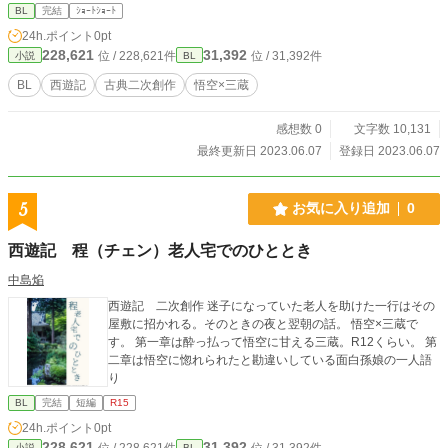
BL
完結
ｼｮｰﾄｼｮｰﾄ
24h.ポイント
0pt
228,621
31,392
位 / 228,621件
位 / 31,392件
小説
BL
BL
西遊記
古典二次創作
悟空×三蔵
感想数 0
文字数 10,131
最終更新日 2023.06.07
登録日 2023.06.07
5
お気に入り追加
0
西遊記 程（チェン）老人宅でのひととき
中島焔
西遊記 二次創作 迷子になっていた老人を助けた一行はその
屋敷に招かれる。そのときの夜と翌朝の話。 悟空×三蔵で
す。 第一章は酔っ払って悟空に甘える三蔵。R12くらい。 第
二章は悟空に惚れられたと勘違いしている面白孫娘の一人語
り
BL
完結
短編
R15
24h.ポイント
0pt
228,621
31,392
位 / 228,621件
位 / 31,392件
小説
BL