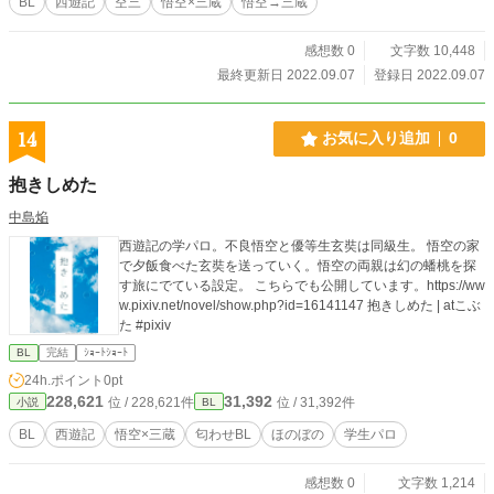
BL
西遊記
空三
悟空×三蔵
悟空→三蔵
感想数 0
文字数 10,448
最終更新日 2022.09.07
登録日 2022.09.07
14
お気に入り追加
0
抱きしめた
中島焔
西遊記の学パロ。不良悟空と優等生玄奘は同級生。 悟空の家
で夕飯食べた玄奘を送っていく。悟空の両親は幻の蟠桃を探
す旅にでている設定。 こちらでも公開しています。https://ww
w.pixiv.net/novel/show.php?id=16141147 抱きしめた | atこぶ
た #pixiv
BL
完結
ｼｮｰﾄｼｮｰﾄ
24h.ポイント
0pt
228,621
31,392
位 / 228,621件
位 / 31,392件
小説
BL
BL
西遊記
悟空×三蔵
匂わせBL
ほのぼの
学生パロ
感想数 0
文字数 1,214