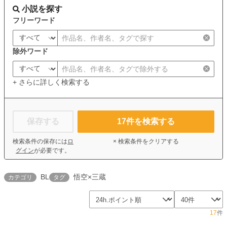
小説を探す
フリーワード
除外ワード
+ さらに詳しく検索する
保存する
17
件を検索する
検索条件の保存には
ロ
× 検索条件をクリアする
グイン
が必要です。
BL
悟空×三蔵
カテゴリ
タグ
17
件