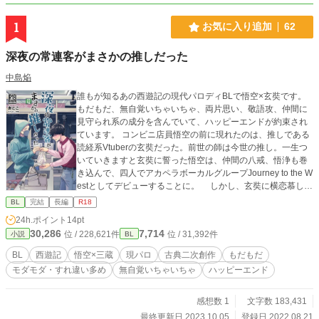
1
お気に入り追加
62
深夜の常連客がまさかの推しだった
中島焔
誰もが知るあの西遊記の現代パロディBLで悟空×玄奘です。
もだもだ、無自覚いちゃいちゃ、両片思い、敬語攻、仲間に
見守られ系の成分を含んでいて、ハッピーエンドが約束され
ています。 コンビニ店員悟空の前に現れたのは、推しである
読経系Vtuberの玄奘だった。前世の師は今世の推し。一生つ
いていきますと玄奘に誓った悟空は、仲間の八戒、悟浄も巻
き込んで、四人でアカペラボーカルグループJourney to the W
estとしてデビューすることに。 しかし、玄奘に横恋慕した
ヤクザから逃れるために、まずは悟空に求められたのは恋人
BL
完結
長編
R18
のふりをしてキスを見せつけること…⁉︎ オタクは推しとつ
24h.ポイント
14pt
きあってはならないと動揺しながらも、毎日推しの笑顔を至
30,286
7,714
位 / 228,621件
位 / 31,392件
小説
BL
近距離で見せられればドキドキしないはずがなく、もだもだ
無自覚いちゃいちゃ同棲生活が今、始まる。 よかったらお気
BL
西遊記
悟空×三蔵
現パロ
古典二次創作
もだもだ
に入り登録していただけると嬉しいです。 表紙は大鷲さんhtt
モダモダ・すれ違い多め
無自覚いちゃいちゃ
ハッピーエンド
ps://twitter.com/owsup1 に描いていただきました。 こちらで
も公開始めました。https://kakuyomu.jp/works/16817330667
285886701 https://story.nola-novel.com/novel/N-74ae54ad-3
感想数 1
文字数 183,431
4d6-4e7c-873c-db2e91ce40f0
最終更新日 2023.10.05
登録日 2022.08.21