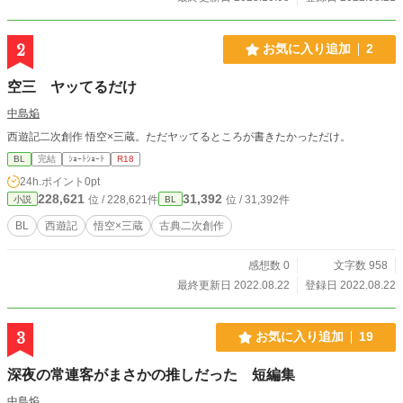
2
お気に入り追加
2
空三 ヤッてるだけ
中島焔
西遊記二次創作 悟空×三蔵。ただヤッてるところが書きたかっただけ。
BL
完結
ｼｮｰﾄｼｮｰﾄ
R18
24h.ポイント
0pt
228,621
31,392
位 / 228,621件
位 / 31,392件
小説
BL
BL
西遊記
悟空×三蔵
古典二次創作
感想数 0
文字数 958
最終更新日 2022.08.22
登録日 2022.08.22
3
お気に入り追加
19
深夜の常連客がまさかの推しだった 短編集
中島焔