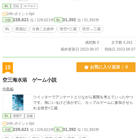
BL
完結
ｼｮｰﾄｼｮｰﾄ
24h.ポイント
0pt
228,621
31,392
位 / 228,621件
位 / 31,392件
小説
BL
BL
西遊記
古典二次創作
悟空×三蔵
悟空→三蔵
感想数 0
文字数 4,281
最終更新日 2023.06.07
登録日 2023.06.07
13
お気に入り追加
0
空三海水浴 ゲーム小説
中島焔
ツイッターでアンケートとりながら展開を考えていったやつ
です。海にいるけど泳がずに、カップルゲームに参加させら
れる悟空×三蔵
BL
連載中
短編
24h.ポイント
0pt
228,621
31,392
位 / 228,621件
位 / 31,392件
小説
BL