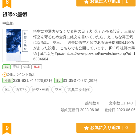
8
お気に入り追加
1
祖師の墨術
中島焔
悟空に神通力がなくなる朔の日（犬○叉）がある設定。三蔵が
悟空を守るため全身に経文を書いていたら、えっちな雰囲気
になる話。 空三。 過去に悟空と師である須菩提祖師は関係
があった設定。 こちらでも公開しています。 [R-18] 祖師の墨
術 | atこぶた #pixiv https://www.pixiv.net/novel/show.php?id=1
6334604
BL
完結
短編
R18
24h.ポイント
0pt
228,621
31,392
位 / 228,621件
位 / 31,392件
小説
BL
BL
西遊記
悟空×三蔵
空三
古典二次創作
感想数 0
文字数 11,140
最終更新日 2023.06.06
登録日 2023.06.06
9
お気に入り追加
0