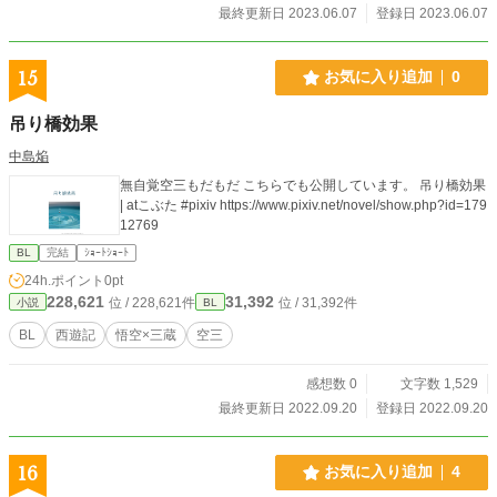
最終更新日 2023.06.07
登録日 2023.06.07
15
お気に入り追加
0
吊り橋効果
中島焔
無自覚空三もだもだ こちらでも公開しています。 吊り橋効果
| atこぶた #pixiv https://www.pixiv.net/novel/show.php?id=179
12769
BL
完結
ｼｮｰﾄｼｮｰﾄ
24h.ポイント
0pt
228,621
31,392
位 / 228,621件
位 / 31,392件
小説
BL
BL
西遊記
悟空×三蔵
空三
感想数 0
文字数 1,529
最終更新日 2022.09.20
登録日 2022.09.20
16
お気に入り追加
4