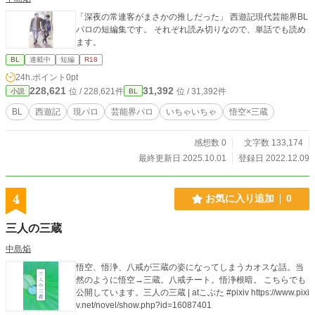
「深夜の常連客がまさかの推しだった」 西遊記現代芸能界BL
パロの短編集です。 それぞれ読み切りなので、単話でも読め
ます。
BL
連載中
短編
R18
24h.ポイント
0pt
228,621
31,392
位 / 228,621件
位 / 31,392件
小説
BL
BL
西遊記
現パロ
芸能界パロ
いちゃいちゃ
悟空×三蔵
感想数 0
文字数 133,174
最終更新日 2025.10.01
登録日 2022.12.09
4
お気に入り追加
0
三人の三蔵
中島焔
悟空、悟浄、八戒が三蔵の姿になってしまうカオスな話。当
然のように悟空→三蔵。八戒チート。悟浄根暗。 こちらでも
公開しています。三人の三蔵 | atこぶた #pixiv https://www.pixi
v.net/novel/show.php?id=16087401