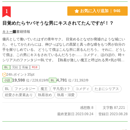
1
お気に入り追加
946
目覚めたらヤバそうな男にキスされてたんですが！？
キトー
書籍情報
傭兵として働いていたはずの青年サク。 目覚めるとなぜか廃墟のような城にい
た。 そしてかたわらには、伸びっぱなしの黒髪と真っ赤な瞳をもつ男が自分の
手を握りしめている。 どうして僕はこんな所に居るんだろう。 それに、どうし
て僕は、この男にキスをされているんだろうか…… コメディ、ほのぼの、時々
シリアスのファンタジーBLです。 【執着が激しい魔王と呼ばれる男×気が弱い
巻き込まれた一般人？】 反応いただけるととても喜びます！ 匿名希望の方はＸ
BL
完結
長編
R18
(元Twitter)のWaveboxやマシュマロからどうぞ(⁠^⁠^⁠)
24h.ポイント
35pt
19,598
4,791
位 / 228,619件
位 / 31,392件
小説
BL
BL
ファンタジー
魔王
平凡受け？
コメディ
たまにシリアス
総愛され要素あり
執着攻め
執着・溺愛
感想数 8
文字数 87,221
最終更新日 2023.09.24
登録日 2023.08.28