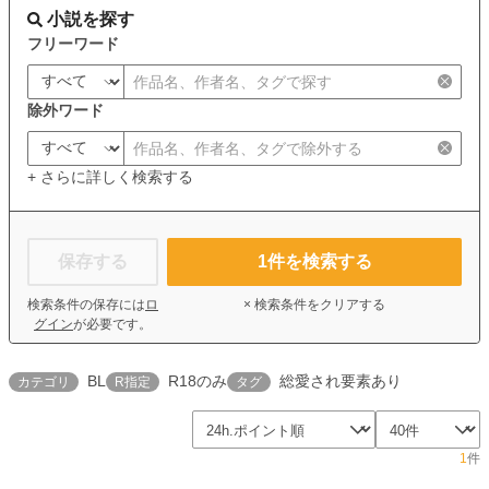
小説を探す
フリーワード
除外ワード
+ さらに詳しく検索する
保存する
1
件を検索する
検索条件の保存には
ロ
× 検索条件をクリアする
グイン
が必要です。
BL
R18のみ
総愛され要素あり
カテゴリ
R指定
タグ
1
件