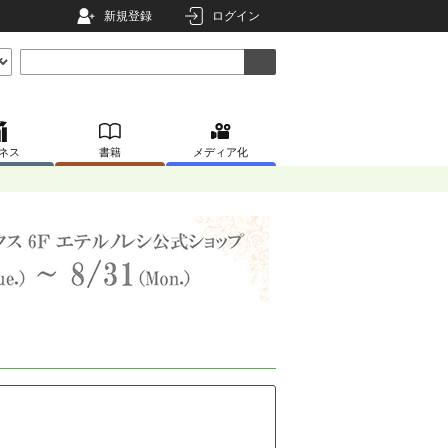
新規登録
ログイン
ネス
書籍
メディア化