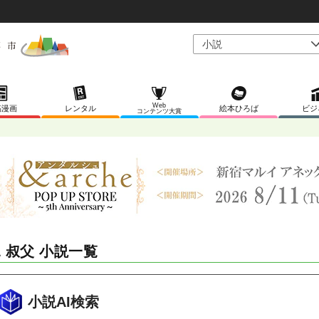
Web
稿漫画
レンタル
絵本ひろば
ビジ
コンテンツ大賞
L 叔父 小説一覧
小説AI検索