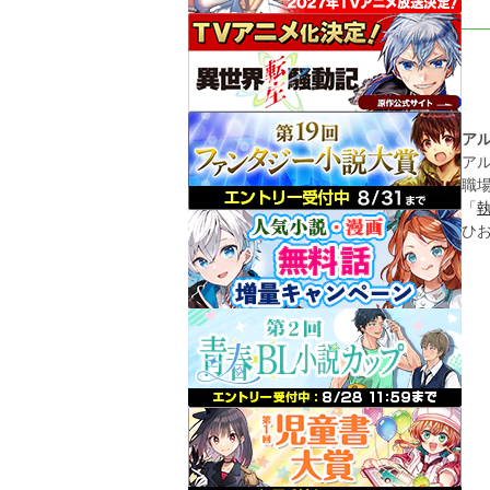
ア
ア
職
「
ひ