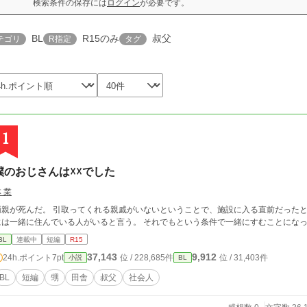
検索条件の保存には
ログイン
が必要です。
BL
R15のみ
叔父
テゴリ
R指定
タグ
1
僕のおじさんは☓☓でした
 業
両親が死んだ。 引取ってくれる親戚がいないということで、施設に入る直前だったと
には一緒に住んでいる人がいると言う。 それでもという条件で一緒にすむことにな
BL
連載中
短編
R15
37,143
9,912
24h.ポイント
7pt
位 / 228,685件
位 / 31,403件
小説
BL
BL
短編
甥
田舎
叔父
社会人