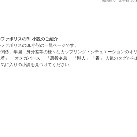
感想数 0
文字数 36,
ルファポリスのBL小説のご紹介
ルファポリスのBL小説の一覧ページです。
場関係、学園、身分差等の様々なカップリング・シチュエーションのオリ
執着
」 「
オメガバース
」 「
悪役令息
」 「
獣人
」 「
番
」 人気のタグか
お気に入りの小説を見つけてください。