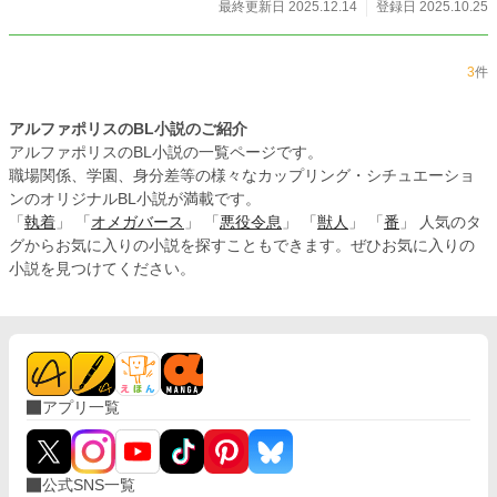
最終更新日 2025.12.14
登録日 2025.10.25
野本との関係性。そして、漱の「数百年に一人しか現れな
い」とされる特殊な能力。それが明らかになる時、複数の事
件が繋がり、VDSは犯人へと辿り着く。そして、その犯人が
3
件
誰であるかを知った時、肇が生まれて初めてのゾーンアウト
を迎えてしまい……。 「ハジメとイノリ」の高月肇（たかつ
きはじめ）と野本祈里（のもといのり）、そして肇の同僚で
アルファポリスのBL小説のご紹介
祈里の幼馴染の相原哲（あいはらさとし）が参入し、新たな
アルファポリスのBL小説の一覧ページです。
能力者が現れるセンチネルバースミステリー。VDSシリーズ
職場関係、学園、身分差等の様々なカップリング・シチュエーショ
の第四弾です。
ンのオリジナルBL小説が満載です。
「
執着
」 「
オメガバース
」 「
悪役令息
」 「
獣人
」 「
番
」 人気のタ
グからお気に入りの小説を探すこともできます。ぜひお気に入りの
小説を見つけてください。
アプリ一覧
公式SNS一覧