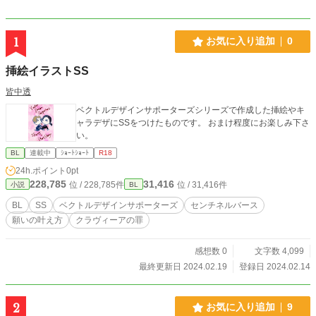
1
お気に入り追加
0
挿絵イラストSS
皆中透
ベクトルデザインサポーターズシリーズで作成した挿絵やキ
ャラデザにSSをつけたものです。 おまけ程度にお楽しみ下さ
い。
BL
連載中
ｼｮｰﾄｼｮｰﾄ
R18
24h.ポイント
0pt
228,785
31,416
位 / 228,785件
位 / 31,416件
小説
BL
BL
SS
ベクトルデザインサポーターズ
センチネルバース
願いの叶え方
クラヴィーアの罪
感想数 0
文字数 4,099
最終更新日 2024.02.19
登録日 2024.02.14
2
お気に入り追加
9