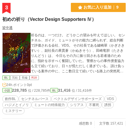
3
お気に入り追加
9
初めの祈り（Vector Design Supporters Ⅳ）
皆中透
祈るのは、一つだけ。 どうかこの望みを叶えてほしい。 セン
チネル、ガイド、ミュートがその能力に縛られず、総合判断
で評価される会社、VDS。 その社長である鍵崎翠（かぎさき
すい）、副社長の果貫蒼（かぬきそう）、田崎竜胆（たさき
りんどう）は、 今日もその力に振り回される若者達のため
に、指針を示すべく奮闘していた。 警察からの事件捜査協力
も立て続いており、日々が慌ただしく過ぎている。 請け負っ
ている案件の中に、ここ数日立て続いている路上の突然死に
関する調査もあり、 翠と蒼、社員の真壁翔平（まかべしょう
BL
完結
長編
R18
へい）・真壁鉄平（まかべてっぺい）ペアは、日々データの
24h.ポイント
0pt
解析に追われていた。 その忙しい最中、ガイドである野本慎
228,785
31,416
位 / 228,785件
位 / 31,416件
小説
BL
弥（のもとしんや）が、その育ての親である野本英子（のも
とえいこ）の米寿を祝うために帰省。そこで行方不明になっ
創作BL
センチネルバース
ベクトルデザインサポーターズ
VDS
た孫の野本漱（すすぐ）を探して欲しいと言われる。その話
ハジメとイノリ
ミュートの特殊能力
シリアス
不審死
誘拐
を聞いていたブンジャガの店長でVDS社員でもあるミチ（中
ミステリー
瀬倫明＝なかせみちあき）が「野本姓のガイドならうちによ
く来るよ」と言う。呼び出してもらうと、それは「センチネ
ルに触れずにケアができるという踊り子」として人気を博し
感想数 0
文字数 157,421
ている野本祈里（のもといのり）だった。 祈里と漱、そして