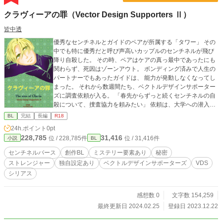
クラヴィーアの罪（Vector Design Supporters Ⅱ）
皆中透
優秀なセンチネルとガイドのペアが所属する「タワー」 その
中でも特に優秀だと呼び声高いカップルのセンチネルが飛び
降り自殺した。 その時、ペアはケアの真っ最中であったにも
関わらず、死因はゾーンアウト。 ボンディング済みで人生の
パートナーでもあったガイドは、 能力が発動しなくなってし
まった。 それから数週間たち、ベクトルデザインサポーター
ズに調査依頼が入る。 「春先からずっと続くセンチネルの自
殺について、捜査協力を頼みたい」 依頼は、大学への潜入捜
査。 潜入先は、翔平、鉄平、和人が通う大学。 そこでまた突
BL
完結
長編
R18
きつけられる、能力者と非能力者の生きづらさ。 「人生の選
24h.ポイント
0pt
択肢は、バースによって決まらない」 それをもっとも知る
228,785
31,416
位 / 228,785件
位 / 31,416件
小説
BL
男、田崎が奮闘するシリーズ第二章です。
センチネルバース
創作BL
ミステリー要素あり
秘密
ストレンジャー
独自設定あり
ベクトルデザインサポーターズ
VDS
シリアス
感想数 0
文字数 154,259
最終更新日 2024.02.25
登録日 2023.12.22